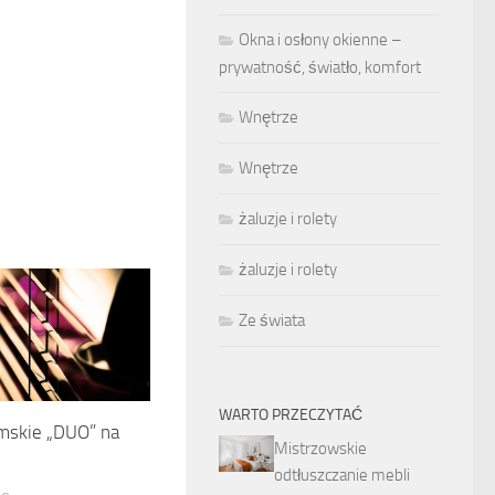
Okna i osłony okienne –
prywatność, światło, komfort
Wnętrze
Wnętrze
żaluzje i rolety
żaluzje i rolety
Ze świata
WARTO PRZECZYTAĆ
mskie „DUO” na
Mistrzowskie
odtłuszczanie mebli