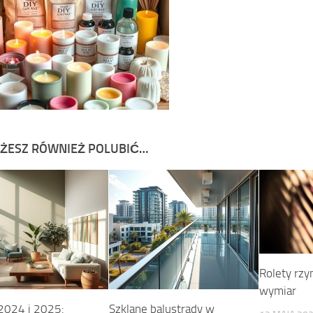
ŻESZ RÓWNIEŻ POLUBIĆ…
Rolety rzy
wymiar
2024 i 2025:
Szklane balustrady w