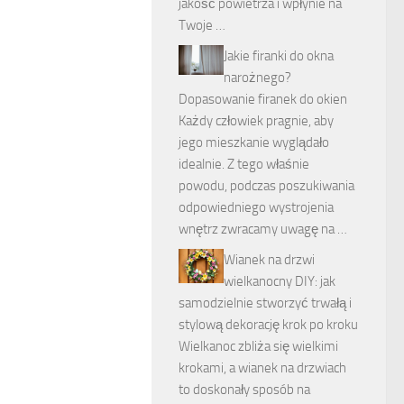
jakość powietrza i wpłynie na
Twoje …
Jakie firanki do okna
narożnego?
Dopasowanie firanek do okien
Każdy człowiek pragnie, aby
jego mieszkanie wyglądało
idealnie. Z tego właśnie
powodu, podczas poszukiwania
odpowiedniego wystrojenia
wnętrz zwracamy uwagę na …
Wianek na drzwi
wielkanocny DIY: jak
samodzielnie stworzyć trwałą i
stylową dekorację krok po kroku
Wielkanoc zbliża się wielkimi
krokami, a wianek na drzwiach
to doskonały sposób na