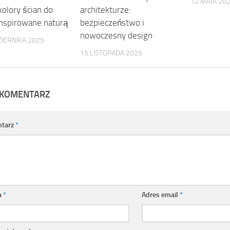
12 MAJA 20
olory ścian do
architekturze:
inspirowane naturą
bezpieczeństwo i
nowoczesny design
IERNIKA 2025
15 LISTOPADA 2025
 KOMENTARZ
tarz
*
a
*
Adres email
*