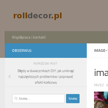
Skip to content
Współpraca i kontakt
OBSERWUJ:
IMAGE-
POPRZEDNI POST
im
Błędy w świecznikach DIY: jak uniknąć
najczęstszych problemów i poprawić
efekt końcowy
PRZEZ
·
9
Szukaj: