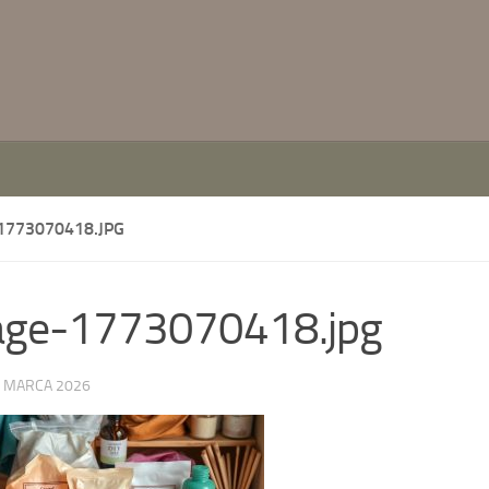
1773070418.JPG
age-1773070418.jpg
 MARCA 2026