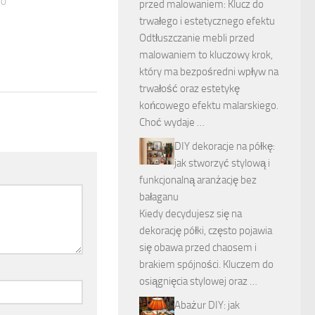
20
przed malowaniem: Klucz do
trwałego i estetycznego efektu
Odtłuszczanie mebli przed
malowaniem to kluczowy krok,
który ma bezpośredni wpływ na
trwałość oraz estetykę
końcowego efektu malarskiego.
Choć wydaje …
DIY dekoracje na półkę:
jak stworzyć stylową i
funkcjonalną aranżację bez
bałaganu
Kiedy decydujesz się na
dekorację półki, często pojawia
się obawa przed chaosem i
brakiem spójności. Kluczem do
osiągnięcia stylowej oraz …
Abażur DIY: jak