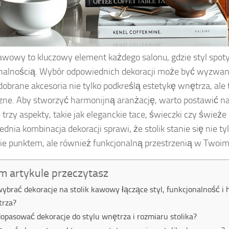
kawowy to kluczowy element każdego salonu, gdzie styl spoty
nalnością. Wybór odpowiednich dekoracji może być wyzwan
dobrane akcesoria nie tylko podkreślą estetykę wnętrza, ale
zne. Aby stworzyć harmonijną aranżację, warto postawić na
e trzy aspekty, takie jak eleganckie tace, świeczki czy świeże
dnia kombinacja dekoracji sprawi, że stolik stanie się nie t
ie punktem, ale również funkcjonalną przestrzenią w Twoi
m artykule przeczytasz
wybrać dekoracje na stolik kawowy łączące styl, funkcjonalność i
trza?
dopasować dekoracje do stylu wnętrza i rozmiaru stolika?