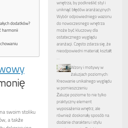
wnętrza, by podkreślić styl i
uniknąć błędów aranżacyjnych
Wybór odpowiedniego wazonu
ymałych dodatków?
do nowoczesnego wnętrza
ć harmonii
może być kluczowy dla
ostatecznego wyglądu
zachowaniu
aranżacji. Często zdarza się, że
nieodpowiedni materiał, kształt
…
kawowy
Wzory i motywy w
żaluzjach poziomych:
rmonię
Kreowanie unikalnego wyglądu
w pomieszczeniu
Żaluzje poziome to nie tylko
praktyczny element
wyposażenia wnętrz, ale
na swoim stoliku
również doskonały sposób na
ów, a także
dodanie charakteru i stylu