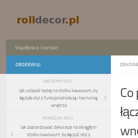
Skip to content
Współpraca i kontakt
OBSERWUJ:
DEKORA
NASTĘPNY POST
Co 
Jak ustawić tackę na stoliku kawowym, by
łączyła styl z funkcjonalnością i harmonią
wnętrza
łąc
POPRZEDNI POST
wn
Jak zaaranżować dekoracje na okrągłym
stoliku kawowym, by łączyć styl z