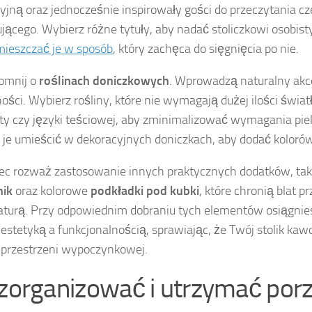
yjną oraz jednocześnie inspirowały gości do przeczytania c
ującego. Wybierz różne tytuły, aby nadać stoliczkowi osobist
mieszczać je w sposób
, który zachęca do sięgnięcia po nie.
omnij o
roślinach doniczkowych
. Wprowadzą naturalny akce
ości. Wybierz rośliny, które nie wymagają dużej ilości światła
ty czy języki teściowej, aby zminimalizować wymagania pie
je umieścić w dekoracyjnych doniczkach, aby dodać kolorów 
ec rozważ zastosowanie innych praktycznych dodatków, tak
nik
oraz kolorowe
podkładki pod kubki
, które chronią blat p
turą. Przy odpowiednim dobraniu tych elementów osiągni
estetyką a funkcjonalnością, sprawiając, że Twój stolik kaw
przestrzeni wypoczynkowej.
 zorganizować i utrzymać por