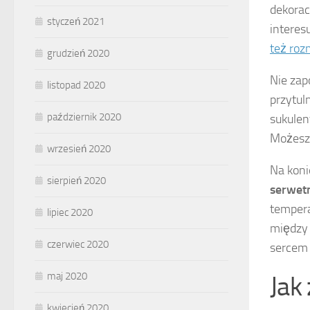
dekorac
styczeń 2021
interes
też roz
grudzień 2020
Nie zap
listopad 2020
przytuln
październik 2020
sukulen
Możesz 
wrzesień 2020
Na koni
sierpień 2020
serwet
tempera
lipiec 2020
między 
czerwiec 2020
sercem 
maj 2020
Jak
kwiecień 2020