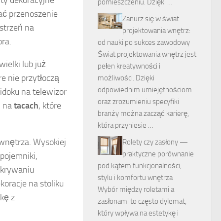
nty dekoracyjne
pomieszczeniu. Dzięki …
ać przenoszenie
Zanurz się w świat
estrzeń na
projektowania wnętrz:
ora.
od nauki po sukces zawodowy
Świat projektowania wnętrz jest
ielki lub już
pełen kreatywności i
e nie przytłoczą
możliwości. Dzięki
odpowiednim umiejętnościom
idoku na telewizor
oraz zrozumieniu specyfiki
h na
tacach
, które
branży można zacząć karierę,
która przyniesie …
u wnętrza. Wysokiej
Rolety czy zasłony —
praktyczne porównanie
 pojemniki,
pod kątem funkcjonalności,
ukrywaniu
stylu i komfortu wnętrza
koracje na stoliku
Wybór między roletami a
kę z
zasłonami to często dylemat,
który wpływa na estetykę i