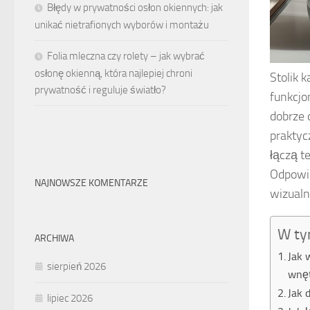
Błędy w prywatności osłon okiennych: jak
unikać nietrafionych wyborów i montażu
Folia mleczna czy rolety – jak wybrać
osłonę okienną, która najlepiej chroni
Stolik 
prywatność i reguluje światło?
funkcjo
dobrze 
praktyc
łączą t
Odpowie
NAJNOWSZE KOMENTARZE
wizualn
W ty
ARCHIWA
Jak 
sierpień 2026
wnę
Jak 
lipiec 2026