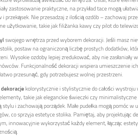
, które wprowadzą świeżość do wnętrza. Ustal, które eleme
ały zastosowanie praktyczne, na przykład tace mogą ułatwi
 i przekąsek. Nie przesadzaj z ilością ozdób – zachowaj prz
ne użytkowanie, takie jak filiżanka kawy czy pilot do telewiz
yl
swojego wnętrza przed wyborem dekoracji. Jeśli masz niew
stolik, postaw na ograniczoną liczbę prostych dodatków, któr
zeni. Wysokie ozdoby lepiej zredukować, aby nie zasłaniały w
mówców. Funkcjonalność dekoracji wspiera umieszczenie ic
atwo przesunąć, gdy potrzebujesz wolnej przestrzeni.
z
dekoracje
kolorystycznie i stylistycznie do całości wystroj
 elementy, takie jak eleganckie świeczki czy minimalistyczne
 stylu i zachowają porządek. Małe pudełka mogą pomóc w 
gów, co sprzyja estetyce stolika. Pamiętaj, aby projektując de
, innowacyjnie wykorzystać każdy element, łącząc estety
znością.