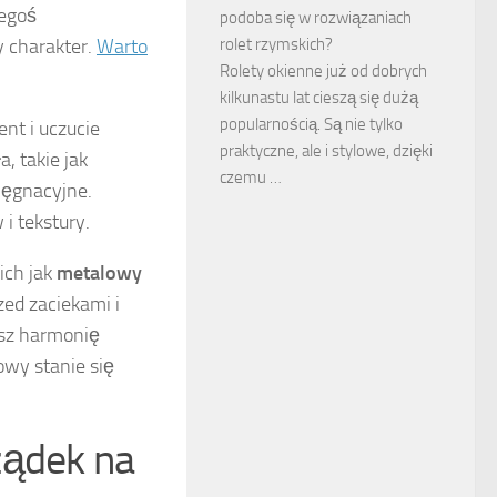
zegoś
podoba się w rozwiązaniach
y charakter.
Warto
rolet rzymskich?
Rolety okienne już od dobrych
kilkunastu lat cieszą się dużą
popularnością. Są nie tylko
nt i uczucie
praktyczne, ale i stylowe, dzięki
, takie jak
czemu …
lęgnacyjne.
i tekstury.
ich jak
metalowy
rzed zaciekami i
esz harmonię
owy stanie się
ządek na