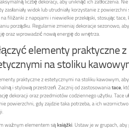
aksymalną liczbę dekoracji, aby uniknąć ich zatłoczenia. Nie
y zasłaniały widok lub utrudniały korzystanie z powierzchni 
 na filiżanki z napojami i niewielkie przekąski, stosując tace
niu porządku. Regularnie zmieniaj dekoracje sezonowo, ab
ję oraz wprowadzić nową energię do wnętrza.
 łączyć elementy praktyczne z
etycznymi na stoliku kawow
ementy praktyczne z estetycznymi na stoliku kawowym, ab
nalną i stylową przestrzeń. Zacznij od zastosowania
tace
, k
ację dekoracji oraz przedmiotów codziennego użytku. Tace uł
nie powierzchni, gdy zajdzie taka potrzeba, a ich wzornict
i.
ym ważnym elementem są
książki
. Ustaw je w grupach, aby 