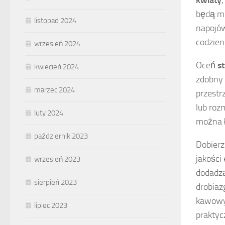
kwiaty
będą mi
listopad 2024
napojów
codzien
wrzesień 2024
Oceń
st
kwiecień 2024
zdobny 
marzec 2024
przestr
lub roz
luty 2024
można ł
październik 2023
Dobier
jakości
wrzesień 2023
dodadzą
sierpień 2023
drobiaz
kawowym
lipiec 2023
praktyc