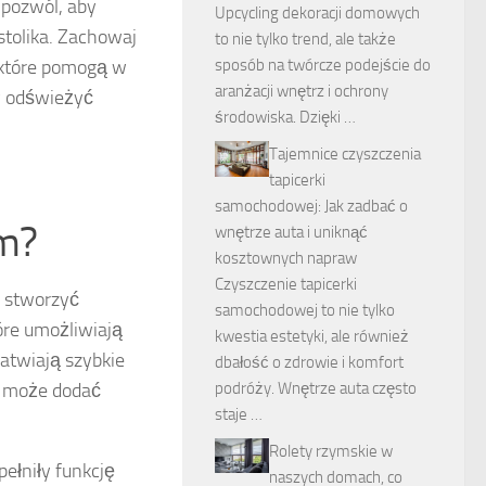
 pozwól, aby
Upcycling dekoracji domowych
stolika. Zachowaj
to nie tylko trend, ale także
, które pomogą w
sposób na twórcze podejście do
aranżacji wnętrz i ochrony
y odświeżyć
środowiska. Dzięki …
Tajemnice czyszczenia
tapicerki
samochodowej: Jak zadbać o
ym?
wnętrze auta i uniknąć
kosztownych napraw
Czyszczenie tapicerki
y stworzyć
samochodowej to nie tylko
tóre umożliwiają
kwestia estetyki, ale również
atwiają szybkie
dbałość o zdrowie i komfort
wo może dodać
podróży. Wnętrze auta często
staje …
Rolety rzymskie w
pełniły funkcję
naszych domach, co