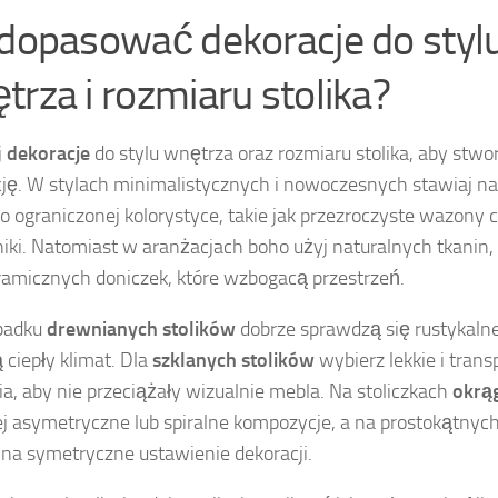
 dopasować dekoracje do styl
trza i rozmiaru stolika?
j
dekoracje
do stylu wnętrza oraz rozmiaru stolika, aby stw
ję. W stylach minimalistycznych i nowoczesnych stawiaj na 
 o ograniczonej kolorystyce, takie jak przezroczyste wazony 
iki. Natomiast w aranżacjach boho użyj naturalnych tkanin,
ramicznych doniczek, które wzbogacą przestrzeń.
padku
drewnianych stolików
dobrze sprawdzą się rustykalne
 ciepły klimat. Dla
szklanych stolików
wybierz lekkie i tran
ia, aby nie przeciążały wizualnie mebla. Na stoliczkach
okrą
iej asymetryczne lub spiralne kompozycje, a na prostokątny
na symetryczne ustawienie dekoracji.