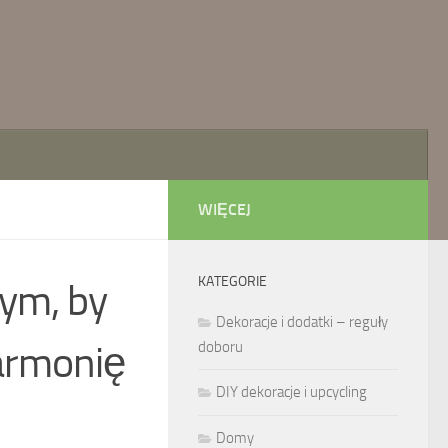
WIĘCEJ
KATEGORIE
ym, by
Dekoracje i dodatki – reguły
harmonię
doboru
DIY dekoracje i upcycling
Domy