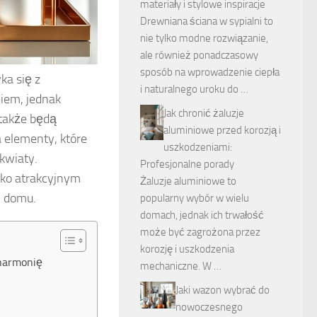
materiały i stylowe inspiracje
Drewniana ściana w sypialni to
nie tylko modne rozwiązanie,
ale również ponadczasowy
sposób na wprowadzenie ciepła
ka się z
i naturalnego uroku do …
iem, jednak
Jak chronić żaluzje
 także będą
aluminiowe przed korozją i
 elementy, które
uszkodzeniami:
 kwiaty.
Profesjonalne porady
ylko atrakcyjnym
Żaluzje aluminiowe to
m domu.
popularny wybór w wielu
domach, jednak ich trwałość
może być zagrożona przez
korozję i uszkodzenia
 harmonię
mechaniczne. W …
Jaki wazon wybrać do
nowoczesnego