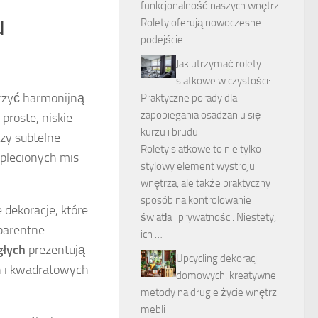
funkcjonalność naszych wnętrz.
u
Rolety oferują nowoczesne
podejście …
Jak utrzymać rolety
siatkowe w czystości:
orzyć harmonijną
Praktyczne porady dla
zapobiegania osadzaniu się
proste, niskie
kurzu i brudu
czy subtelne
Rolety siatkowe to nie tylko
 plecionych mis
stylowy element wystroju
wnętrza, ale także praktyczny
sposób na kontrolowanie
 dekoracje, które
światła i prywatności. Niestety,
sparentne
ich …
głych
prezentują
Upcycling dekoracji
ch i kwadratowych
domowych: kreatywne
metody na drugie życie wnętrz i
mebli