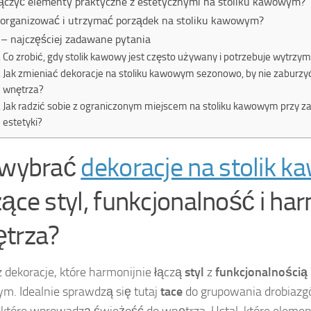
łączyć elementy praktyczne z estetycznymi na stoliku kawowym?
zorganizować i utrzymać porządek na stoliku kawowym?
– najczęściej zadawane pytania
Co zrobić, gdy stolik kawowy jest często używany i potrzebuje wytrz
Jak zmieniać dekoracje na stoliku kawowym sezonowo, by nie zaburzy
wnętrza?
Jak radzić sobie z ograniczonym miejscem na stoliku kawowym przy 
estetyki?
 wybrać
dekoracje na stolik 
zące styl, funkcjonalność i ha
trza?
 dekoracje, które harmonijnie łączą
styl
z
funkcjonalnością
. Idealnie sprawdzą się tutaj
tace
do grupowania drobiazg