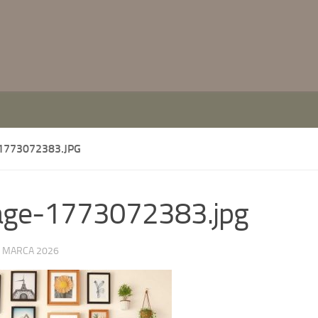
1773072383.JPG
age-1773072383.jpg
 MARCA 2026