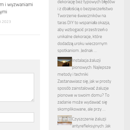
dekorację bez typowych błędów
em i wyzwaniami
i z dbałością o bezpieczeństwo
nymi
Tworzenie świeczników na
 2023
taras DIY to wspaniała okazja,
aby wzbogacić przestrzeń o
unikalne dekoracje, które
dodadzą uroku wieczornym
spotkaniom. Jednak …
Instalacja żaluzji
pionowych: Najlepsze
metody i techniki
Zastanawiasz się, jak w prosty
sposób zainstalować żaluzje
pionowe w swoim domu? To
zadanie może wydawać się
skomplikowane, ale przy …
Czyszczenie żaluzji
antyrefleksyjnych: Jak