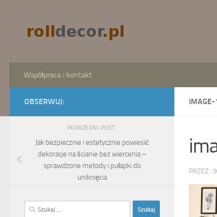
Skip to content
Współpraca i kontakt
OBSERWUJ:
IMAGE-
POPRZEDNI POST
im
Jak bezpiecznie i estetycznie powiesić
dekoracje na ścianie bez wiercenia –
sprawdzone metody i pułapki do
PRZEZ
·
9
uniknięcia
Szukaj: