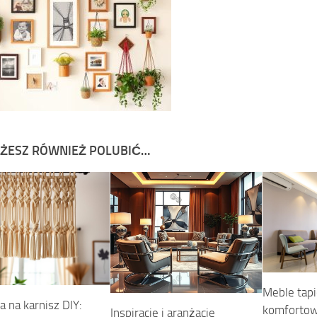
ŻESZ RÓWNIEŻ POLUBIĆ…
Meble tap
 na karnisz DIY:
komfortow
Inspiracje i aranżacje