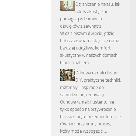
Ograniczenie hałasu: Jak
rolety akustyczne
pomagają w tłumieniu
dźwięków z zewnątrz
W dzisiejszym świecie, gdzie
hałas z zewnątrz staje się coraz
bardziej uciążliwy, komfort
akustyczny w naszych domach i
biurach nabiera …
Odnowa ramek i luster
DIY: praktyczne techniki,
materiały i inspiracje do
samodzielnej renowacji
Odnowa ramek i luster to nie
tylko sposób na przywrócenie
blasku starym przedmiotom, ale
również przyjemny proces,
który może wzbogacić …