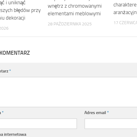
ąć i uniknąć
charakter
wnętrz z chromowanymi
tszych błędów przy
aranżacyj
elementami meblowymi
iu dekoracji
17 CZERWCA
28 PAŹDZIERNIKA 2025
2026
 KOMENTARZ
tarz
*
a
*
Adres email
*
na internetowa