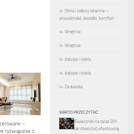
Okna i osłony okienne –
prywatność, światło, komfort
Wnętrze
Wnętrze
żaluzje i rolety
żaluzje i rolety
Ze świata
WARTO PRZECZYTAĆ
Świeczniki na taras DIY:
icerowane –
jak stworzyć efektowną
e rozwiązanie z