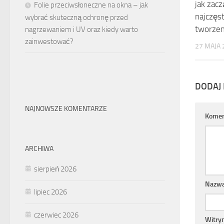
jak zacz
Folie przeciwsłoneczne na okna – jak
najczęs
wybrać skuteczną ochronę przed
tworzen
nagrzewaniem i UV oraz kiedy warto
zainwestować?
27 MAJA 
DODAJ
NAJNOWSZE KOMENTARZE
Komen
ARCHIWA
sierpień 2026
Nazw
lipiec 2026
czerwiec 2026
Witry