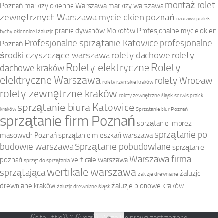
montaż rolet
Poznań
markizy okienne Warszawa
markizy warszawa
zewnętrznych Warszawa
mycie okien poznań
naprawa pralek
pranie dywanów Mokotów
Profesjonalne mycie okien
tychy
okiennice i żaluzje
Profesjonalne sprzątanie Katowice
profesjonalne
Poznań
środki czyszczące warszawa
rolety dachowe
rolety
Rolety elektryczne
Rolety
dachowe kraków
elektryczne Warszawa
rolety Wrocław
rolety rzymskie kraków
rolety zewnętrzne kraków
rolety zewnętrzne śląsk
serwis pralek
sprzątanie biura Katowice
kraków
Sprzątanie biur Poznań
sprzątanie firm Poznań
sprzątanie imprez
sprzątanie po
masowych Poznań
sprzątanie mieszkań warszawa
budowie warszawa
Sprzątanie pobudowlane
sprzątanie
Warszawa firma
poznań
verticale warszawa
sprzęt do sprzątania
wertikale warszawa
sprzątająca
żaluzje
żaluzje drewniane
drewniane kraków
żaluzje pionowe kraków
żaluzje drewniane śląsk
{{site_title}} © {{year}}. Wszelkie prawa zastrzeżone