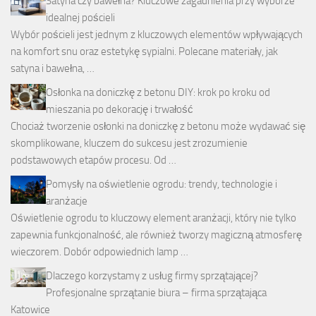
Satyna czy bawełna? Kluczowe zagadnienia przy wyborze
idealnej pościeli
Wybór pościeli jest jednym z kluczowych elementów wpływających
na komfort snu oraz estetykę sypialni. Polecane materiały, jak
satyna i bawełna, …
Osłonka na doniczkę z betonu DIY: krok po kroku od
mieszania po dekorację i trwałość
Chociaż tworzenie osłonki na doniczkę z betonu może wydawać się
skomplikowane, kluczem do sukcesu jest zrozumienie
podstawowych etapów procesu. Od …
Pomysły na oświetlenie ogrodu: trendy, technologie i
aranżacje
Oświetlenie ogrodu to kluczowy element aranżacji, który nie tylko
zapewnia funkcjonalność, ale również tworzy magiczną atmosferę
wieczorem. Dobór odpowiednich lamp …
Dlaczego korzystamy z usług firmy sprzątającej?
Profesjonalne sprzątanie biura – firma sprzątająca
Katowice