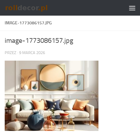
Skip to content
IMAGE-1773086157.JPG
image-1773086157.jpg
PRZEZ
·
9 MARCA 2026