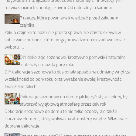
indywidualizmu, łączące prestiżowe materiały z innowacyjnymi
rozwiązaniami technologicznymi. Od naturalnych kamieni i …
7 rzeczy, które powinieneś wiedzieć przed zakupem
czajnika
Zakup czajnika to pozornie prosta sprawa, ale często skrywa w
sobie wiele pułapek, które mogą prowadzić do niezadowolenia z
wyboru. …
DIY dekoracje sezonowe: kreatywne pomysły i naturalne
materiały na każdą porę roku
DIY dekoracje sezonowe to doskonały sposób na odmianę wnętrza
w zależności od pory roku oraz wyrażenie swojej kreatywności.
Tworzenie takich …
Dekoracje sezonowe do domu: jak łączyć style i kolory, by
stworzyć wyjątkową atmosferę przez cały rok
Dekoracje sezonowe do domu to nie tylko ozdoby, ale także
kluczowy element, który wpływa na atmosferę wnętrz. Właściwie
dobrane dekoracje …