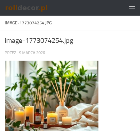
Skip to content
IMAGE-1773074254.JPG
image-1773074254.jpg
PRZEZ
·
9 MARCA 2026