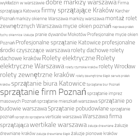
dobre markizy warszawa
wykładzin w warszawie
Firma
firmy sprzątające Kraków
sprzątająca Katowice
Karcher
montaż rolet
Poznań
markizy okienne Warszawa
markizy warszawa
zewnętrznych Warszawa
mycie okien poznań
naprawa pralek
pranie dywanów Mokotów
Profesjonalne mycie okien
tychy
okiennice i żaluzje
Profesjonalne sprzątanie Katowice
profesjonalne
Poznań
środki czyszczące warszawa
rolety dachowe
rolety
Rolety elektryczne
Rolety
dachowe kraków
elektryczne Warszawa
rolety Wrocław
rolety rzymskie kraków
rolety zewnętrzne kraków
rolety zewnętrzne śląsk
serwis pralek
sprzątanie biura Katowice
kraków
Sprzątanie biur Poznań
sprzątanie firm Poznań
sprzątanie imprez
sprzątanie po
masowych Poznań
sprzątanie mieszkań warszawa
budowie warszawa
Sprzątanie pobudowlane
sprzątanie
Warszawa firma
poznań
verticale warszawa
sprzęt do sprzątania
wertikale warszawa
sprzątająca
żaluzje
żaluzje drewniane
drewniane kraków
żaluzje pionowe kraków
żaluzje drewniane śląsk