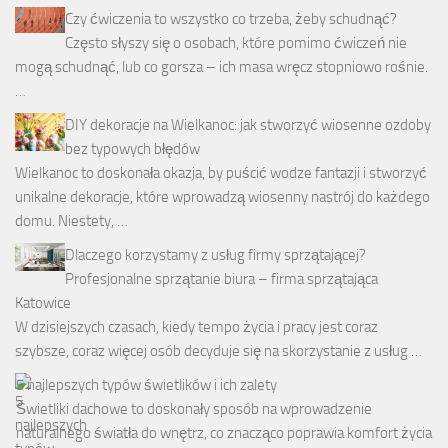
Czy ćwiczenia to wszystko co trzeba, żeby schudnąć?
Często słyszy się o osobach, które pomimo ćwiczeń nie
mogą schudnąć, lub co gorsza – ich masa wręcz stopniowo rośnie.
…
DIY dekoracje na Wielkanoc: jak stworzyć wiosenne ozdoby
bez typowych błędów
Wielkanoc to doskonała okazja, by puścić wodze fantazji i stworzyć
unikalne dekoracje, które wprowadzą wiosenny nastrój do każdego
domu. Niestety, …
Dlaczego korzystamy z usług firmy sprzątającej?
Profesjonalne sprzątanie biura – firma sprzątająca
Katowice
W dzisiejszych czasach, kiedy tempo życia i pracy jest coraz
szybsze, coraz więcej osób decyduje się na skorzystanie z usług …
5 najlepszych typów świetlików i ich zalety
Świetliki dachowe to doskonały sposób na wprowadzenie
naturalnego światła do wnętrz, co znacząco poprawia komfort życia