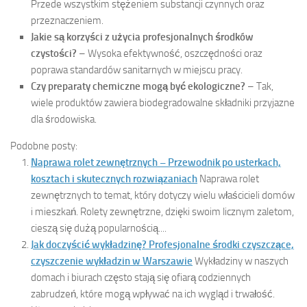
Przede wszystkim stężeniem substancji czynnych oraz
przeznaczeniem.
Jakie są korzyści z użycia profesjonalnych środków
czystości?
– Wysoka efektywność, oszczędności oraz
poprawa standardów sanitarnych w miejscu pracy.
Czy preparaty chemiczne mogą być ekologiczne?
– Tak,
wiele produktów zawiera biodegradowalne składniki przyjazne
dla środowiska.
Podobne posty:
Naprawa rolet zewnętrznych – Przewodnik po usterkach,
kosztach i skutecznych rozwiązaniach
Naprawa rolet
zewnętrznych to temat, który dotyczy wielu właścicieli domów
i mieszkań. Rolety zewnętrzne, dzięki swoim licznym zaletom,
cieszą się dużą popularnością....
Jak doczyścić wykładzinę? Profesjonalne środki czyszczące,
czyszczenie wykładzin w Warszawie
Wykładziny w naszych
domach i biurach często stają się ofiarą codziennych
zabrudzeń, które mogą wpływać na ich wygląd i trwałość.