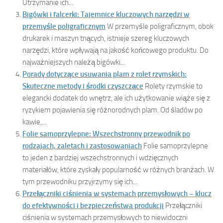
Utrzymanie ich...
Bigówki i falcerki: Tajemnice kluczowych narzędzi w
przemyśle poligraficznym
W przemyśle poligraficznym, obok
drukarek i maszyn tnących, istnieje szereg kluczowych
narzędzi, które wpływają na jakość końcowego produktu. Do
najważniejszych należą bigówki...
Porady dotyczące usuwania plam z rolet rzymskich:
Skuteczne metody i środki czyszczące
Rolety rzymskie to
elegancki dodatek do wnętrz, ale ich użytkowanie wiąże się z
ryzykiem pojawienia się różnorodnych plam. Od śladów po
kawie,...
Folie samoprzylepne: Wszechstronny przewodnik po
rodzajach, zaletach i zastosowaniach
Folie samoprzylepne
to jeden z bardziej wszechstronnych i wdzięcznych
materiałów, które zyskały popularność w różnych branżach. W
tym przewodniku przyjrzymy się ich...
Przełączniki ciśnienia w systemach przemysłowych – klucz
do efektywności i bezpieczeństwa produkcji
Przełączniki
ciśnienia w systemach przemysłowych to niewidoczni