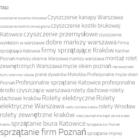
TAGI
Czyszczenie kanapy Warszawa
czyszczenie dywanów Warszawa
czyszczenie kostki brukowej
czyszczenie kostki brukowej gdynia
czyszczenie przemysłowe
Katowice
czyszczenie
dobre markizy warszawa
wykładzin w warszawie
Firma
firmy sprzątające Kraków
sprzątająca Katowice
Karcher
montaż rolet
Poznań
markizy okienne Warszawa
markizy warszawa
zewnętrznych Warszawa
mycie okien poznań
naprawa pralek
pranie dywanów Mokotów
Profesjonalne mycie okien
tychy
okiennice i żaluzje
Profesjonalne sprzątanie Katowice
profesjonalne
Poznań
środki czyszczące warszawa
rolety dachowe
rolety
Rolety elektryczne
Rolety
dachowe kraków
elektryczne Warszawa
rolety Wrocław
rolety rzymskie kraków
rolety zewnętrzne kraków
rolety zewnętrzne śląsk
serwis pralek
sprzątanie biura Katowice
kraków
Sprzątanie biur Poznań
sprzątanie firm Poznań
sprzątanie imprez