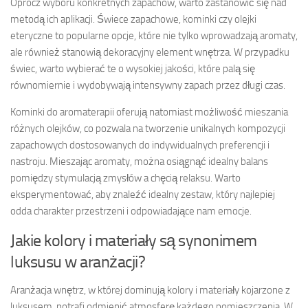
Oprócz wyboru konkretnych zapachów, warto zastanowić się nad
metodą ich aplikacji. Świece zapachowe, kominki czy olejki
eteryczne to popularne opcje, które nie tylko wprowadzają aromaty,
ale również stanowią dekoracyjny element wnętrza. W przypadku
świec, warto wybierać te o wysokiej jakości, które palą się
równomiernie i wydobywają intensywny zapach przez długi czas.
Kominki do aromaterapii oferują natomiast możliwość mieszania
różnych olejków, co pozwala na tworzenie unikalnych kompozycji
zapachowych dostosowanych do indywidualnych preferencji i
nastroju. Mieszając aromaty, można osiągnąć idealny balans
pomiędzy stymulacją zmysłów a chęcią relaksu. Warto
eksperymentować, aby znaleźć idealny zestaw, który najlepiej
odda charakter przestrzeni i odpowiadające nam emocje.
Jakie kolory i materiały są synonimem
luksusu w aranżacji?
Aranżacja wnętrz, w której dominują kolory i materiały kojarzone z
luksusem, potrafi odmienić atmosferę każdego pomieszczenia. W