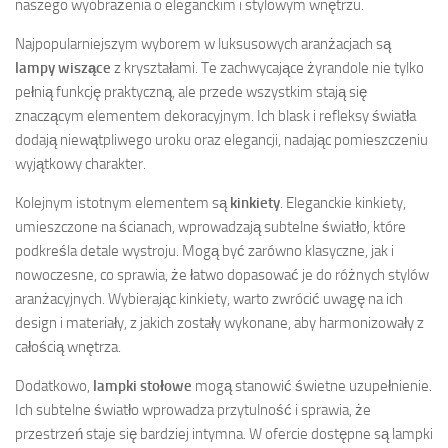
naszego wyobrażenia o eleganckim i stylowym wnętrzu.
Najpopularniejszym wyborem w luksusowych aranżacjach są
lampy wiszące
z kryształami. Te zachwycające żyrandole nie tylko
pełnią funkcję praktyczną, ale przede wszystkim stają się
znaczącym elementem dekoracyjnym. Ich blask i refleksy światła
dodają niewątpliwego uroku oraz elegancji, nadając pomieszczeniu
wyjątkowy charakter.
Kolejnym istotnym elementem są
kinkiety
. Eleganckie kinkiety,
umieszczone na ścianach, wprowadzają subtelne światło, które
podkreśla detale wystroju. Mogą być zarówno klasyczne, jak i
nowoczesne, co sprawia, że łatwo dopasować je do różnych stylów
aranżacyjnych. Wybierając kinkiety, warto zwrócić uwagę na ich
design i materiały, z jakich zostały wykonane, aby harmonizowały z
całością wnętrza.
Dodatkowo,
lampki stołowe
mogą stanowić świetne uzupełnienie.
Ich subtelne światło wprowadza przytulność i sprawia, że
przestrzeń staje się bardziej intymna. W ofercie dostępne są lampki