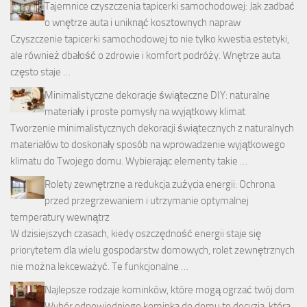
Tajemnice czyszczenia tapicerki samochodowej: Jak zadbać
o wnętrze auta i uniknąć kosztownych napraw
Czyszczenie tapicerki samochodowej to nie tylko kwestia estetyki,
ale również dbałość o zdrowie i komfort podróży. Wnętrze auta
często staje …
Minimalistyczne dekoracje świąteczne DIY: naturalne
materiały i proste pomysły na wyjątkowy klimat
Tworzenie minimalistycznych dekoracji świątecznych z naturalnych
materiałów to doskonały sposób na wprowadzenie wyjątkowego
klimatu do Twojego domu. Wybierając elementy takie …
Rolety zewnętrzne a redukcja zużycia energii: Ochrona
przed przegrzewaniem i utrzymanie optymalnej
temperatury wewnątrz
W dzisiejszych czasach, kiedy oszczędność energii staje się
priorytetem dla wielu gospodarstw domowych, rolet zewnętrznych
nie można lekceważyć. Te funkcjonalne …
Najlepsze rodzaje kominków, które mogą ogrzać twój dom
Wybór odpowiedniego kominka do domu to decyzja, która