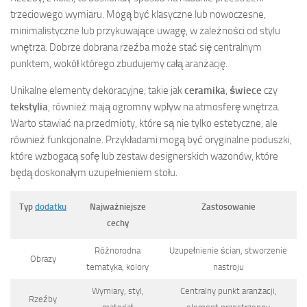
trzeciowego wymiaru. Mogą być klasyczne lub nowoczesne,
minimalistyczne lub przykuwające uwagę, w zależności od stylu
wnętrza. Dobrze dobrana rzeźba może stać się centralnym
punktem, wokół którego zbudujemy całą aranżację.
Unikalne elementy dekoracyjne, takie jak
ceramika
,
świece
czy
tekstylia
, również mają ogromny wpływ na atmosferę wnętrza.
Warto stawiać na przedmioty, które są nie tylko estetyczne, ale
również funkcjonalne. Przykładami mogą być oryginalne poduszki,
które wzbogacą sofę lub zestaw designerskich wazonów, które
będą doskonałym uzupełnieniem stołu.
Typ
dodatku
Najważniejsze
Zastosowanie
cechy
Różnorodna
Uzupełnienie ścian, stworzenie
Obrazy
tematyka, kolory
nastroju
Wymiary, styl,
Centralny punkt aranżacji,
Rzeźby