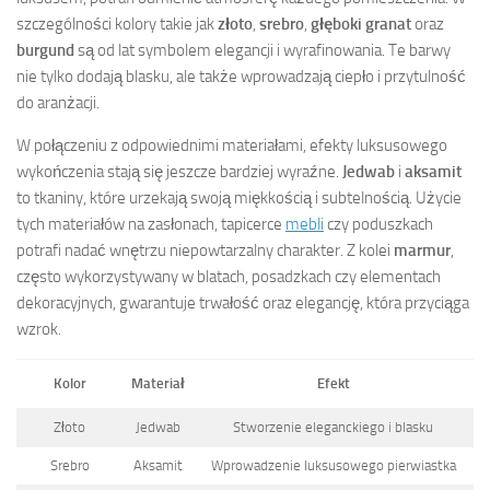
szczególności kolory takie jak
złoto
,
srebro
,
głęboki granat
oraz
burgund
są od lat symbolem elegancji i wyrafinowania. Te barwy
nie tylko dodają blasku, ale także wprowadzają ciepło i przytulność
do aranżacji.
W połączeniu z odpowiednimi materiałami, efekty luksusowego
wykończenia stają się jeszcze bardziej wyraźne.
Jedwab
i
aksamit
to tkaniny, które urzekają swoją miękkością i subtelnością. Użycie
tych materiałów na zasłonach, tapicerce
mebli
czy poduszkach
potrafi nadać wnętrzu niepowtarzalny charakter. Z kolei
marmur
,
często wykorzystywany w blatach, posadzkach czy elementach
dekoracyjnych, gwarantuje trwałość oraz elegancję, która przyciąga
wzrok.
Kolor
Materiał
Efekt
Złoto
Jedwab
Stworzenie eleganckiego i blasku
Srebro
Aksamit
Wprowadzenie luksusowego pierwiastka