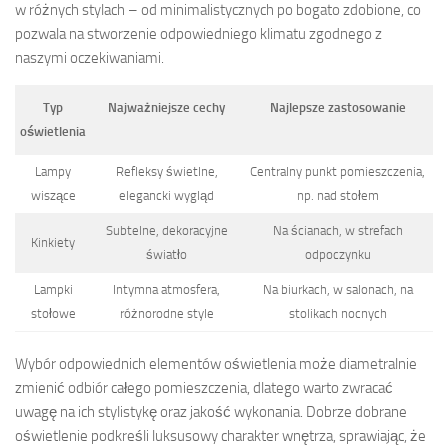
w różnych stylach – od minimalistycznych po bogato zdobione, co
pozwala na stworzenie odpowiedniego klimatu zgodnego z
naszymi oczekiwaniami.
Typ
Najważniejsze cechy
Najlepsze zastosowanie
oświetlenia
Lampy
Refleksy świetlne,
Centralny punkt pomieszczenia,
wiszące
elegancki wygląd
np. nad stołem
Subtelne, dekoracyjne
Na ścianach, w strefach
Kinkiety
światło
odpoczynku
Lampki
Intymna atmosfera,
Na biurkach, w salonach, na
stołowe
różnorodne style
stolikach nocnych
Wybór odpowiednich elementów oświetlenia może diametralnie
zmienić odbiór całego pomieszczenia, dlatego warto zwracać
uwagę na ich stylistykę oraz jakość wykonania. Dobrze dobrane
oświetlenie podkreśli luksusowy charakter wnętrza, sprawiając, że