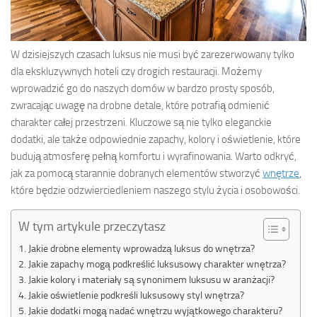
W dzisiejszych czasach luksus nie musi być zarezerwowany tylko
dla ekskluzywnych hoteli czy drogich restauracji. Możemy
wprowadzić go do naszych domów w bardzo prosty sposób,
zwracając uwagę na drobne detale, które potrafią odmienić
charakter całej przestrzeni. Kluczowe są nie tylko eleganckie
dodatki, ale także odpowiednie zapachy, kolory i oświetlenie, które
budują atmosferę pełną komfortu i wyrafinowania. Warto odkryć,
jak za pomocą starannie dobranych elementów stworzyć
wnętrze
,
które będzie odzwierciedleniem naszego stylu życia i osobowości.
W tym artykule przeczytasz
Jakie drobne elementy wprowadzą luksus do wnętrza?
Jakie zapachy mogą podkreślić luksusowy charakter wnętrza?
Jakie kolory i materiały są synonimem luksusu w aranżacji?
Jakie oświetlenie podkreśli luksusowy styl wnętrza?
Jakie dodatki mogą nadać wnętrzu wyjątkowego charakteru?