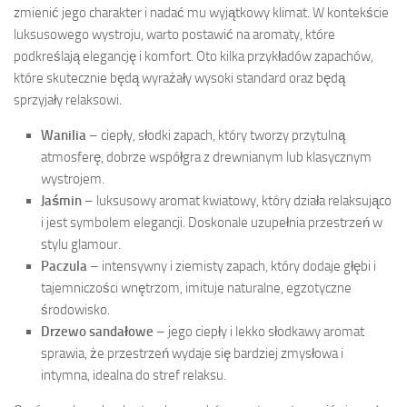
zmienić jego charakter i nadać mu wyjątkowy klimat. W kontekście
luksusowego wystroju, warto postawić na aromaty, które
podkreślają elegancję i komfort. Oto kilka przykładów zapachów,
które skutecznie będą wyrażały wysoki standard oraz będą
sprzyjały relaksowi.
Wanilia
– ciepły, słodki zapach, który tworzy przytulną
atmosferę, dobrze współgra z drewnianym lub klasycznym
wystrojem.
Jaśmin
– luksusowy aromat kwiatowy, który działa relaksująco
i jest symbolem elegancji. Doskonale uzupełnia przestrzeń w
stylu glamour.
Paczula
– intensywny i ziemisty zapach, który dodaje głębi i
tajemniczości wnętrzom, imituje naturalne, egzotyczne
środowisko.
Drzewo sandałowe
– jego ciepły i lekko słodkawy aromat
sprawia, że przestrzeń wydaje się bardziej zmysłowa i
intymna, idealna do stref relaksu.