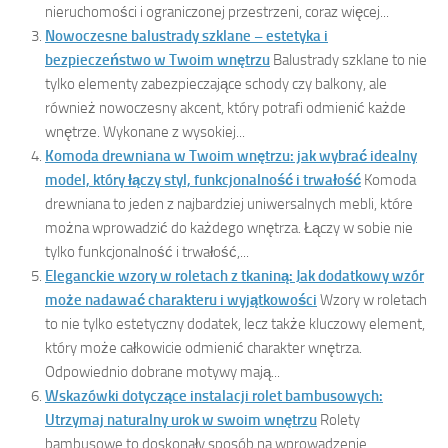
nieruchomości i ograniczonej przestrzeni, coraz więcej...
Nowoczesne balustrady szklane – estetyka i
bezpieczeństwo w Twoim wnętrzu
Balustrady szklane to nie
tylko elementy zabezpieczające schody czy balkony, ale
również nowoczesny akcent, który potrafi odmienić każde
wnętrze. Wykonane z wysokiej...
Komoda drewniana w Twoim wnętrzu: jak wybrać idealny
model, który łączy styl, funkcjonalność i trwałość
Komoda
drewniana to jeden z najbardziej uniwersalnych mebli, które
można wprowadzić do każdego wnętrza. Łączy w sobie nie
tylko funkcjonalność i trwałość,...
Eleganckie wzory w roletach z tkaniną: Jak dodatkowy wzór
może nadawać charakteru i wyjątkowości
Wzory w roletach
to nie tylko estetyczny dodatek, lecz także kluczowy element,
który może całkowicie odmienić charakter wnętrza.
Odpowiednio dobrane motywy mają...
Wskazówki dotyczące instalacji rolet bambusowych:
Utrzymaj naturalny urok w swoim wnętrzu
Rolety
bambusowe to doskonały sposób na wprowadzenie