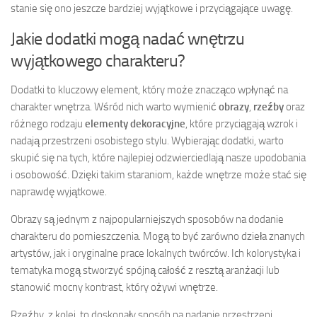
stanie się ono jeszcze bardziej wyjątkowe i przyciągające uwagę.
Jakie dodatki mogą nadać wnętrzu
wyjątkowego charakteru?
Dodatki to kluczowy element, który może znacząco wpłynąć na
charakter wnętrza. Wśród nich warto wymienić
obrazy
,
rzeźby
oraz
różnego rodzaju
elementy dekoracyjne
, które przyciągają wzrok i
nadają przestrzeni osobistego stylu. Wybierając dodatki, warto
skupić się na tych, które najlepiej odzwierciedlają nasze upodobania
i osobowość. Dzięki takim staraniom, każde wnętrze może stać się
naprawdę wyjątkowe.
Obrazy są jednym z najpopularniejszych sposobów na dodanie
charakteru do pomieszczenia. Mogą to być zarówno dzieła znanych
artystów, jak i oryginalne prace lokalnych twórców. Ich kolorystyka i
tematyka mogą stworzyć spójną całość z resztą aranżacji lub
stanowić mocny kontrast, który ożywi wnętrze.
Rzeźby, z kolei, to doskonały sposób na nadanie przestrzeni