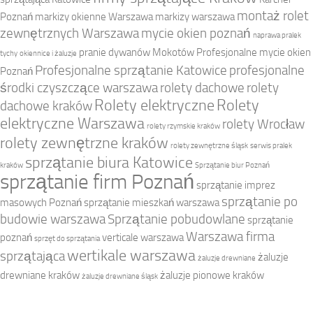
montaż rolet
Poznań
markizy okienne Warszawa
markizy warszawa
zewnętrznych Warszawa
mycie okien poznań
naprawa pralek
pranie dywanów Mokotów
Profesjonalne mycie okien
tychy
okiennice i żaluzje
Profesjonalne sprzątanie Katowice
profesjonalne
Poznań
środki czyszczące warszawa
rolety dachowe
rolety
Rolety elektryczne
Rolety
dachowe kraków
elektryczne Warszawa
rolety Wrocław
rolety rzymskie kraków
rolety zewnętrzne kraków
rolety zewnętrzne śląsk
serwis pralek
sprzątanie biura Katowice
kraków
Sprzątanie biur Poznań
sprzątanie firm Poznań
sprzątanie imprez
sprzątanie po
masowych Poznań
sprzątanie mieszkań warszawa
budowie warszawa
Sprzątanie pobudowlane
sprzątanie
Warszawa firma
poznań
verticale warszawa
sprzęt do sprzątania
wertikale warszawa
sprzątająca
żaluzje
żaluzje drewniane
drewniane kraków
żaluzje pionowe kraków
żaluzje drewniane śląsk