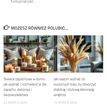
funkcjonalność....
MOŻESZ RÓWNIEŻ POLUBIĆ…
Świece zapachowe w domu:
Jaki wazon wybrać do
jak wybrać i rozmieścić je dla
suszonych traw, by stworzyć
zapachu, dekoracji i
stabilną i stylową dekorację
bezpieczeństwa
wnętrza
22 MARCA 2026
19 MARCA 2026