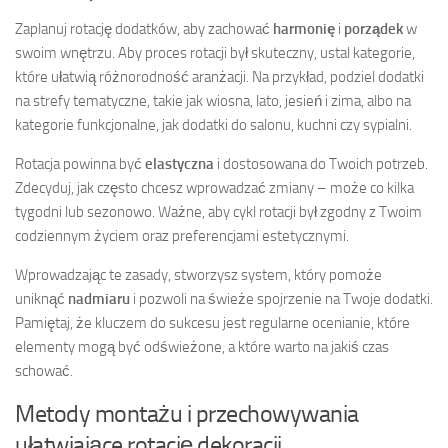
Zaplanuj rotację dodatków, aby zachować
harmonię
i
porządek
w
swoim wnętrzu. Aby proces rotacji był skuteczny, ustal kategorie,
które ułatwią różnorodność aranżacji. Na przykład, podziel dodatki
na strefy tematyczne, takie jak wiosna, lato, jesień i zima, albo na
kategorie funkcjonalne, jak dodatki do salonu, kuchni czy sypialni.
Rotacja powinna być
elastyczna
i dostosowana do Twoich potrzeb.
Zdecyduj, jak często chcesz wprowadzać zmiany – może co kilka
tygodni lub sezonowo. Ważne, aby cykl rotacji był zgodny z Twoim
codziennym życiem oraz preferencjami estetycznymi.
Wprowadzając te zasady, stworzysz system, który pomoże
uniknąć
nadmiaru
i pozwoli na świeże spojrzenie na Twoje dodatki.
Pamiętaj, że kluczem do sukcesu jest regularne ocenianie, które
elementy mogą być odświeżone, a które warto na jakiś czas
schować.
Metody montażu i przechowywania
ułatwiające rotację dekoracji