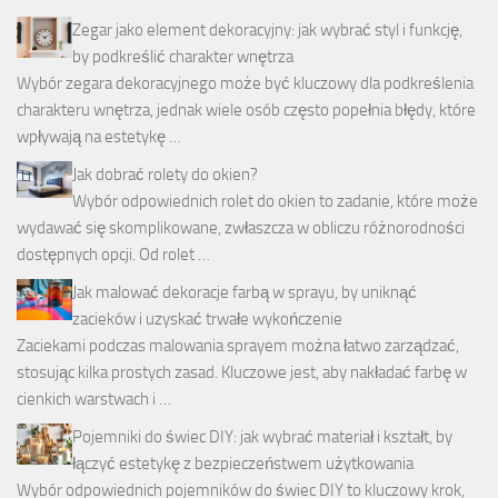
Zegar jako element dekoracyjny: jak wybrać styl i funkcję,
by podkreślić charakter wnętrza
Wybór zegara dekoracyjnego może być kluczowy dla podkreślenia
charakteru wnętrza, jednak wiele osób często popełnia błędy, które
wpływają na estetykę …
Jak dobrać rolety do okien?
Wybór odpowiednich rolet do okien to zadanie, które może
wydawać się skomplikowane, zwłaszcza w obliczu różnorodności
dostępnych opcji. Od rolet …
Jak malować dekoracje farbą w sprayu, by uniknąć
zacieków i uzyskać trwałe wykończenie
Zaciekami podczas malowania sprayem można łatwo zarządzać,
stosując kilka prostych zasad. Kluczowe jest, aby nakładać farbę w
cienkich warstwach i …
Pojemniki do świec DIY: jak wybrać materiał i kształt, by
łączyć estetykę z bezpieczeństwem użytkowania
Wybór odpowiednich pojemników do świec DIY to kluczowy krok,