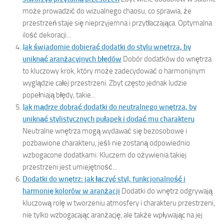
może prowadzić do wizualnego chaosu, co sprawia, że
przestrzeń staje się nieprzyjemna i przytłaczająca. Optymalna
ilość dekoracji...
Jak świadomie dobierać dodatki do stylu wnętrza, by
uniknąć aranżacyjnych błędów
Dobór dodatków do wnętrza
to kluczowy krok, który może zadecydować o harmonijnym
wyglądzie całej przestrzeni. Zbyt często jednak ludzie
popełniają błędy, takie...
Jak mądrze dobrać dodatki do neutralnego wnętrza, by
uniknąć stylistycznych pułapek i dodać mu charakteru
Neutralne wnętrza mogą wydawać się bezosobowe i
pozbawione charakteru, jeśli nie zostaną odpowiednio
wzbogacone dodatkami. Kluczem do ożywienia takiej
przestrzeni jest umiejętność...
Dodatki do wnętrz: jak łączyć styl, funkcjonalność i
harmonię kolorów w aranżacji
Dodatki do wnętrz odgrywają
kluczową rolę w tworzeniu atmosfery i charakteru przestrzeni,
nie tylko wzbogacając aranżację, ale także wpływając na jej