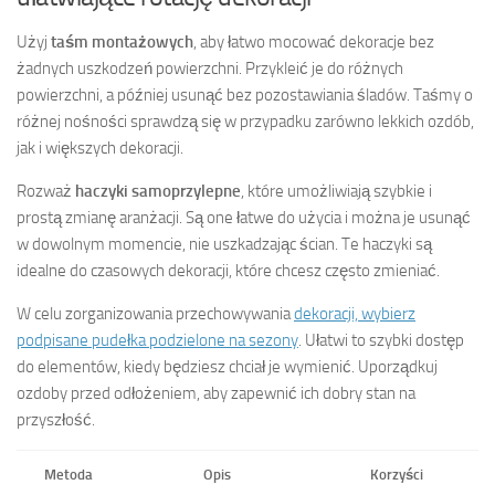
Użyj
taśm montażowych
, aby łatwo mocować dekoracje bez
żadnych uszkodzeń powierzchni. Przykleić je do różnych
powierzchni, a później usunąć bez pozostawiania śladów. Taśmy o
różnej nośności sprawdzą się w przypadku zarówno lekkich ozdób,
jak i większych dekoracji.
Rozważ
haczyki samoprzylepne
, które umożliwiają szybkie i
prostą zmianę aranżacji. Są one łatwe do użycia i można je usunąć
w dowolnym momencie, nie uszkadzając ścian. Te haczyki są
idealne do czasowych dekoracji, które chcesz często zmieniać.
W celu zorganizowania przechowywania
dekoracji, wybierz
podpisane pudełka podzielone na sezony
. Ułatwi to szybki dostęp
do elementów, kiedy będziesz chciał je wymienić. Uporządkuj
ozdoby przed odłożeniem, aby zapewnić ich dobry stan na
przyszłość.
Metoda
Opis
Korzyści