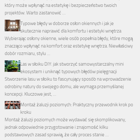
który może wpłynąć na estetykę i bezpieczeństwo twoich
projektów. Warto zastanowić …
Typowe błędy w doborze osłon okiennych i jak je
skutecznie naprawić dla komfortu i estetyki wnętrza
Wybierając osłony okienne, wiele osób popełnia błędy, które mogą
znacząco wpłynąć na komfort oraz estetykę wnętrza. Niewłaściwy
dobór rozmiaru, stylu …
Las w słoiku DIY: jak stworzyć samowystarczalny mini
ekosystem i uniknąć typowych błędów pielęgnacji
Stworzenie lasu w słoiku to fascynujący sposób na wprowadzenie
odrobiny natury do swojego domu, ale wymaga przemyślanej
koncepcji. Kluczowe jest, …
Montaż żaluzji poziomych: Praktyczny przewodnik krok po
kroku
Montaż żaluzji poziomych może wydawać się skomplikowany,
jednak odpowiednie przygotowanie i znajomość kilku
podstawowych zasad sprawią, że cały proces stanie …