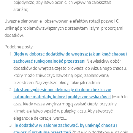
pojedynczo, aby łatwo ocenić ich wpływ na całokształt
aranżacji.
Uważne planowanie i obserwowanie efektów rotacji pozwoli Ci
uniknąć problemów związanych z przesytem i złymi proporcjami
dodatków.
Podobne posty:
Błędy w doborze dodatków do wnętrza: jak uniknąć chaosu i
zachować funkcjonalność przestrzeni
Niewłaściwy dobór
dodatków do wnętrza często prowadzi do wizualnego chaosu,
który może zniweczyć nawet najlepiej zaplanowaną
przestrzeń. Najczęstsze błędy, takie jak nadmiar...
Jak stworzyć jesienne dekoracje do domu bez kiczu:
naturalne materiały, kolory i praktyczne wskazówki
Jesień to
czas, kiedy nasze wnętrza mogą zyskać ciepły, przytulny
klimat, ale łatwo wpaść w pułapkę kiczu. Aby stworzyć
eleganckie dekoracje, warto...
Ile dodatków w salonie zachować, by uniknąć chaosu i
stworzyć przytulną przestrzeń
Zbyt wiele dodatków w salonie