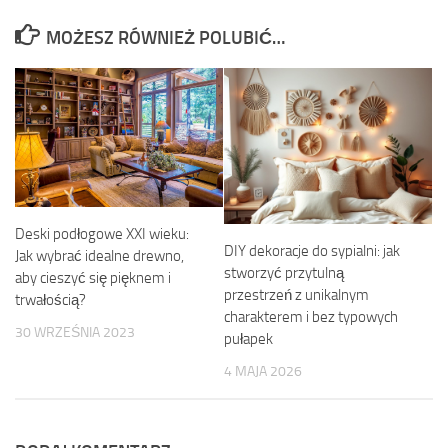
MOŻESZ RÓWNIEŻ POLUBIĆ…
Deski podłogowe XXI wieku:
DIY dekoracje do sypialni: jak
Jak wybrać idealne drewno,
stworzyć przytulną
aby cieszyć się pięknem i
przestrzeń z unikalnym
trwałością?
charakterem i bez typowych
30 WRZEŚNIA 2023
pułapek
4 MAJA 2026