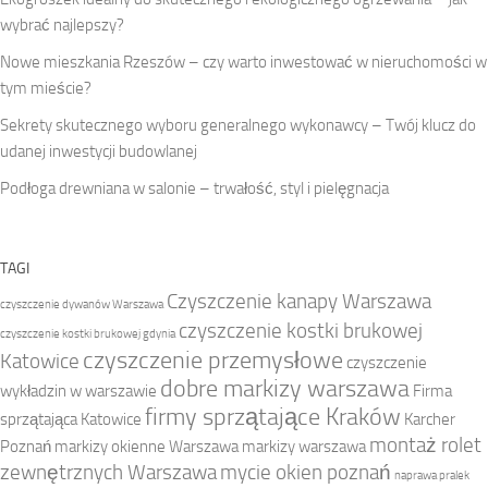
wybrać najlepszy?
Nowe mieszkania Rzeszów – czy warto inwestować w nieruchomości w
tym mieście?
Sekrety skutecznego wyboru generalnego wykonawcy – Twój klucz do
udanej inwestycji budowlanej
Podłoga drewniana w salonie – trwałość, styl i pielęgnacja
TAGI
Czyszczenie kanapy Warszawa
czyszczenie dywanów Warszawa
czyszczenie kostki brukowej
czyszczenie kostki brukowej gdynia
czyszczenie przemysłowe
Katowice
czyszczenie
dobre markizy warszawa
wykładzin w warszawie
Firma
firmy sprzątające Kraków
sprzątająca Katowice
Karcher
montaż rolet
Poznań
markizy okienne Warszawa
markizy warszawa
zewnętrznych Warszawa
mycie okien poznań
naprawa pralek