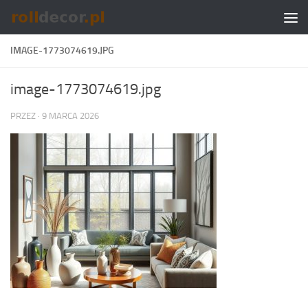
Skip to content
IMAGE-1773074619.JPG
image-1773074619.jpg
PRZEZ
·
9 MARCA 2026