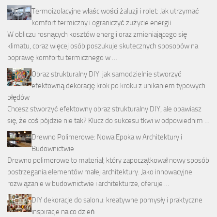
Termoizolacyjne właściwości żaluzji i rolet: Jak utrzymać
komfort termiczny i ograniczyć zużycie energii
W obliczu rosnących kosztów energii oraz zmieniającego się
klimatu, coraz więcej osób poszukuje skutecznych sposobów na
poprawę komfortu termicznego w …
Obraz strukturalny DIY: jak samodzielnie stworzyć
efektowną dekorację krok po kroku z unikaniem typowych
błędów
Chcesz stworzyć efektowny obraz strukturalny DIY, ale obawiasz
się, że coś pójdzie nie tak? Klucz do sukcesu tkwi w odpowiednim …
Drewno Polimerowe: Nowa Epoka w Architektury i
Budownictwie
Drewno polimerowe to materiał, który zapoczątkował nowy sposób
postrzegania elementów małej architektury. Jako innowacyjne
rozwiązanie w budownictwie i architekturze, oferuje …
DIY dekoracje do salonu: kreatywne pomysły i praktyczne
inspiracje na co dzień