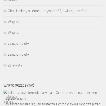
Okna i osłony okienne – prywatność, światło, komfort
Wnętrze
Wnętrze
żaluzje i rolety
żaluzje i rolety
Ze świata
WARTO PRZECZYTAĆ
Instalacja żaluzji termoizolacyjnych: Ochrona przed nadmiernym
nagrzewaniem
Czy zastanawiałeś się, jak skutecznie chronić swoje wnętrza przed