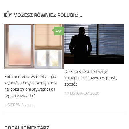
MOŻESZ RÓWNIEŻ POLUBIĆ…
0
Krok po kroku: Instalacja
Folia mleczna czy rolety – jak
żaluzji aluminiowych w prosty
wybrać osłonę okienną, która
sposób
najlepiej chroni prywatność i
17 LISTOPADA 2020
reguluje światło?
5 SIERPNIA 2026
DODAJ KOMENTARZ