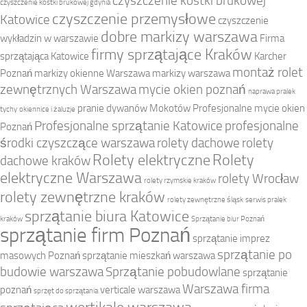
czyszczenie kostki brukowej
czyszczenie kostki brukowej gdynia
czyszczenie przemysłowe
Katowice
czyszczenie
dobre markizy warszawa
wykładzin w warszawie
Firma
firmy sprzątające Kraków
sprzątająca Katowice
Karcher
montaż rolet
Poznań
markizy okienne Warszawa
markizy warszawa
zewnętrznych Warszawa
mycie okien poznań
naprawa pralek
pranie dywanów Mokotów
Profesjonalne mycie okien
tychy
okiennice i żaluzje
Profesjonalne sprzątanie Katowice
profesjonalne
Poznań
środki czyszczące warszawa
rolety dachowe
rolety
Rolety elektryczne
Rolety
dachowe kraków
elektryczne Warszawa
rolety Wrocław
rolety rzymskie kraków
rolety zewnętrzne kraków
rolety zewnętrzne śląsk
serwis pralek
sprzątanie biura Katowice
kraków
Sprzątanie biur Poznań
sprzątanie firm Poznań
sprzątanie imprez
sprzątanie po
masowych Poznań
sprzątanie mieszkań warszawa
budowie warszawa
Sprzątanie pobudowlane
sprzątanie
Warszawa firma
poznań
verticale warszawa
sprzęt do sprzątania