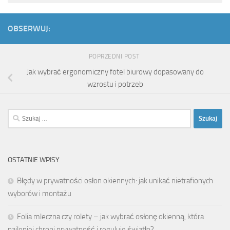
OBSERWUJ:
POPRZEDNI POST
Jak wybrać ergonomiczny fotel biurowy dopasowany do
wzrostu i potrzeb
Szukaj:
OSTATNIE WPISY
Błędy w prywatności osłon okiennych: jak unikać nietrafionych
wyborów i montażu
Folia mleczna czy rolety – jak wybrać osłonę okienną, która
najlepiej chroni prywatność i reguluje światło?