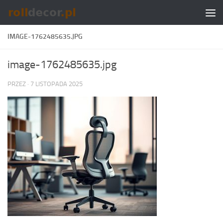
Skip to content
IMAGE-1762485635.JPG
image-1762485635.jpg
PRZEZ
·
7 LISTOPADA 2025