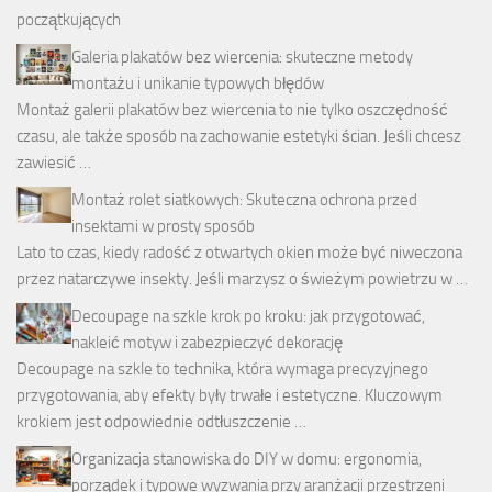
Galeria plakatów bez wiercenia: skuteczne metody
montażu i unikanie typowych błędów
Montaż galerii plakatów bez wiercenia to nie tylko oszczędność
czasu, ale także sposób na zachowanie estetyki ścian. Jeśli chcesz
zawiesić …
Montaż rolet siatkowych: Skuteczna ochrona przed
insektami w prosty sposób
Lato to czas, kiedy radość z otwartych okien może być niweczona
przez natarczywe insekty. Jeśli marzysz o świeżym powietrzu w …
Decoupage na szkle krok po kroku: jak przygotować,
nakleić motyw i zabezpieczyć dekorację
Decoupage na szkle to technika, która wymaga precyzyjnego
przygotowania, aby efekty były trwałe i estetyczne. Kluczowym
krokiem jest odpowiednie odtłuszczenie …
Organizacja stanowiska do DIY w domu: ergonomia,
porządek i typowe wyzwania przy aranżacji przestrzeni