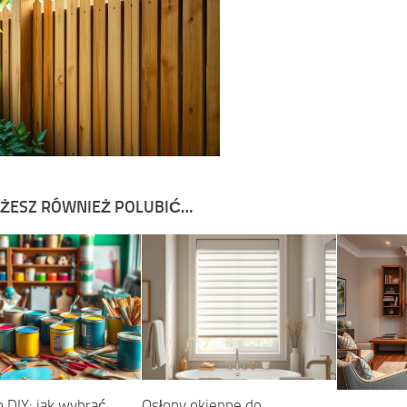
ŻESZ RÓWNIEŻ POLUBIĆ…
o DIY: jak wybrać
Osłony okienne do