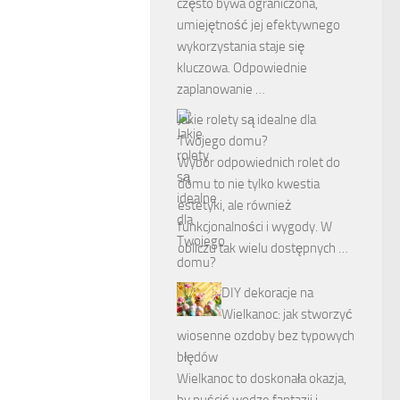
często bywa ograniczona,
umiejętność jej efektywnego
wykorzystania staje się
kluczowa. Odpowiednie
zaplanowanie …
Jakie rolety są idealne dla
Twojego domu?
Wybór odpowiednich rolet do
domu to nie tylko kwestia
estetyki, ale również
funkcjonalności i wygody. W
obliczu tak wielu dostępnych …
DIY dekoracje na
Wielkanoc: jak stworzyć
wiosenne ozdoby bez typowych
błędów
Wielkanoc to doskonała okazja,