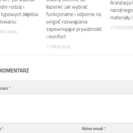
Aranżacja
dni rodzaj i
łazienki: jak wybrać
narożnego:
 typowych błędów
funkcjonalne i odporne na
materiały i
lowaniu
wilgoć rozwiązania
17 PAŹDZIE
zapewniające prywatność
WCA 2026
i komfort
7 LIPCA 2026
 KOMENTARZ
tarz
*
a
*
Adres email
*