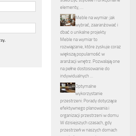
stworzyć stylowe i funkcjonalne
elementy, …
Meble na wymiar: jak
wybrać, zaaranżować i
dbać o unikalne projekty
Meble na wymiar to
zy.
rozwiązanie, które zyskuje coraz
większą popularność w
aranżacji wnętrz. Pozwalają one
na pełne dostosowanie do
indywidualnych …
Optymalne
wykorzystanie
przestrzeni: Porady dotyczące
efektywnego planowania i
organizacji przestrzeni w domu
W dzisiejszych czasach, gdy
przestrzeń w naszych domach