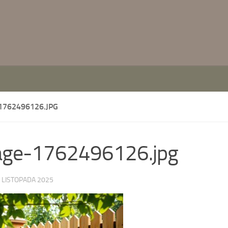
1762496126.JPG
age-1762496126.jpg
 LISTOPADA 2025