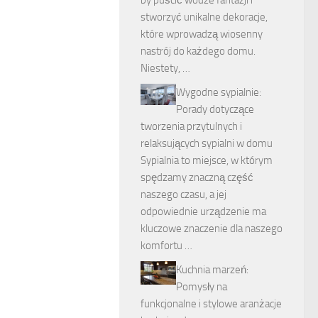
by puścić wodze fantazji i
stworzyć unikalne dekoracje,
które wprowadzą wiosenny
nastrój do każdego domu.
Niestety, …
Wygodne sypialnie:
Porady dotyczące
tworzenia przytulnych i
relaksujących sypialni w domu
Sypialnia to miejsce, w którym
spędzamy znaczną część
naszego czasu, a jej
odpowiednie urządzenie ma
kluczowe znaczenie dla naszego
komfortu …
Kuchnia marzeń:
Pomysły na
funkcjonalne i stylowe aranżacje