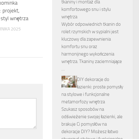
tkaniny i montaż dla
 kominka
komfortowego snu i stylu
 projekt,
wnętrza
 styl wnętrza
Wybór odpowiednich tkanin do
RNIKA 2025
rolet rzymskich w sypialni jest
kluczowy dla zapewnienia
komfortu snu oraz
harmonijnego wykończenia
wnętrza. Tkaniny zaciemniające
…
DIY dekoracje do
łazienki: proste pomysły
na stylowe i funkcjonalne
metamorfozy wnętrza
Szukasz sposobów na
odświeżenie swojej łazienki, ale
brakuje Ci pomysłów na
dekoracje DIY? Możesz łatwo