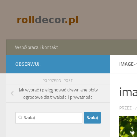
Skip to content
Współpraca i kontakt
OBSERWUJ:
IMAGE-
POPRZEDNI POST
im
Jak wybrać i pielęgnować drewniane płoty
ogrodowe dla trwałości i prywatności
PRZEZ
·
7
Szukaj: