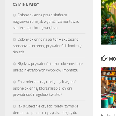
OSTATNIE WPISY
Osłony okienne przed słońcem i
nagrzewaniem: jak wybrać i zamontować
skuteczną ochronę wnętrza
Osłony okienne na parter – skuteczne
sposoby na ochronę prywatności i kontrolę
światła
MO
Błędy w prywatności osłon okiennych: jak
unikać nietrafionych wyborów i montażu
Folia mleczna czy rolety – jak wybrać
osłonę okienną, która najlepiej chroni
prywatność i reguluje światło?
Jak skutecznie czyścić rolety rzymskie:
demontaż, pranie i najczęstsze błędy do
Farby d