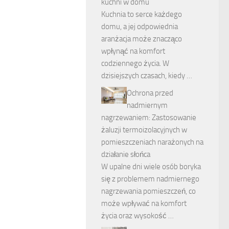
kuchni w domu
Kuchnia to serce każdego
domu, a jej odpowiednia
aranżacja może znacząco
wpłynąć na komfort
codziennego życia. W
dzisiejszych czasach, kiedy …
Ochrona przed
nadmiernym
nagrzewaniem: Zastosowanie
żaluzji termoizolacyjnych w
pomieszczeniach narażonych na
działanie słońca
W upalne dni wiele osób boryka
się z problemem nadmiernego
nagrzewania pomieszczeń, co
może wpływać na komfort
życia oraz wysokość …