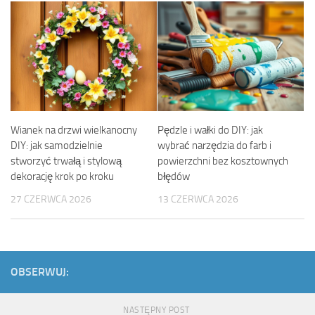
Wianek na drzwi wielkanocny
Pędzle i wałki do DIY: jak
DIY: jak samodzielnie
wybrać narzędzia do farb i
stworzyć trwałą i stylową
powierzchni bez kosztownych
dekorację krok po kroku
błędów
27 CZERWCA 2026
13 CZERWCA 2026
OBSERWUJ:
NASTĘPNY POST