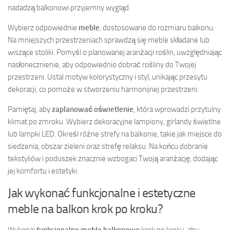
nadadzą balkonowi przyjemny wygląd.
Wybierz odpowiednie
meble
, dostosowane do rozmiaru balkonu.
Na mniejszych przestrzeniach sprawdzą się meble składane lub
wiszące stoliki. Pomyśl o planowanej aranżacji roślin, uwzględniając
nasłonecznienie, aby odpowiednio dobrać rośliny do Twojej
przestrzeni. Ustal motyw kolorystyczny i styl, unikając przesytu
dekoracji, co pomoże w stworzeniu harmonijnej przestrzeni.
Pamiętaj, aby
zaplanować oświetlenie
, która wprowadzi przytulny
klimat po zmroku. Wybierz dekoracyjne lampiony, girlandy świetlne
lub lampki LED. Określ różne strefy na balkonie, takie jak miejsce do
siedzenia, obszar zieleni oraz strefę relaksu. Na końcu dobranie
tekstyliów i poduszek znacznie wzbogaci Twoją aranżację, dodając
jej komfortu i estetyki.
Jak wykonać funkcjonalne i estetyczne
meble na balkon krok po kroku?
Wykonaj
funkcjonalne meble balkonowe
krok po kroku, aby