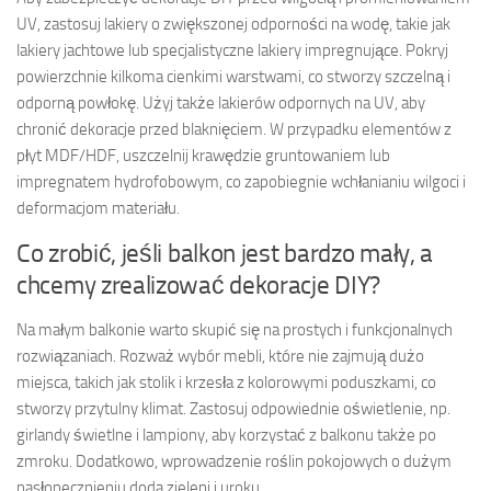
UV, zastosuj lakiery o zwiększonej odporności na wodę, takie jak
lakiery jachtowe lub specjalistyczne lakiery impregnujące. Pokryj
powierzchnie kilkoma cienkimi warstwami, co stworzy szczelną i
odporną powłokę. Użyj także lakierów odpornych na UV, aby
chronić dekoracje przed blaknięciem. W przypadku elementów z
płyt MDF/HDF, uszczelnij krawędzie gruntowaniem lub
impregnatem hydrofobowym, co zapobiegnie wchłanianiu wilgoci i
deformacjom materiału.
Co zrobić, jeśli balkon jest bardzo mały, a
chcemy zrealizować dekoracje DIY?
Na małym balkonie warto skupić się na prostych i funkcjonalnych
rozwiązaniach. Rozważ wybór mebli, które nie zajmują dużo
miejsca, takich jak stolik i krzesła z kolorowymi poduszkami, co
stworzy przytulny klimat. Zastosuj odpowiednie oświetlenie, np.
girlandy świetlne i lampiony, aby korzystać z balkonu także po
zmroku. Dodatkowo, wprowadzenie roślin pokojowych o dużym
nasłonecznieniu doda zieleni i uroku.