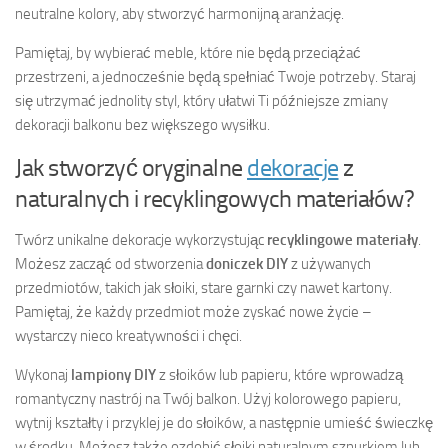
neutralne kolory, aby stworzyć harmonijną aranżację.
Pamiętaj, by wybierać meble, które nie będą przeciążać
przestrzeni, a jednocześnie będą spełniać Twoje potrzeby. Staraj
się utrzymać jednolity styl, który ułatwi Ti późniejsze zmiany
dekoracji balkonu bez większego wysiłku.
Jak stworzyć oryginalne
dekoracje
z
naturalnych i recyklingowych materiałów?
Twórz unikalne dekoracje wykorzystując
recyklingowe materiały
.
Możesz zacząć od stworzenia
doniczek DIY
z używanych
przedmiotów, takich jak słoiki, stare garnki czy nawet kartony.
Pamiętaj, że każdy przedmiot może zyskać nowe życie –
wystarczy nieco kreatywności i chęci.
Wykonaj
lampiony DIY
z słoików lub papieru, które wprowadzą
romantyczny nastrój na Twój balkon. Użyj kolorowego papieru,
wytnij kształty i przyklej je do słoików, a następnie umieść świeczkę
w środku. Możesz także ozdobić słoiki naturalnym sznurkiem lub