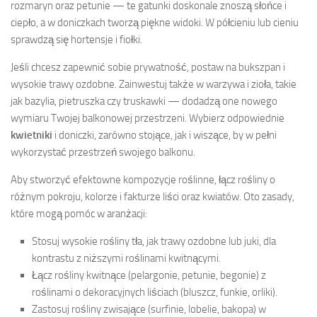
rozmaryn oraz petunie — te gatunki doskonale znoszą słońce i
ciepło, a w doniczkach tworzą piękne widoki. W półcieniu lub cieniu
sprawdzą się hortensje i fiołki.
Jeśli chcesz zapewnić sobie prywatność, postaw na bukszpan i
wysokie trawy ozdobne. Zainwestuj także w warzywa i zioła, takie
jak bazylia, pietruszka czy truskawki — dodadzą one nowego
wymiaru Twojej balkonowej przestrzeni. Wybierz odpowiednie
kwietniki
i doniczki, zarówno stojące, jak i wiszące, by w pełni
wykorzystać przestrzeń swojego balkonu.
Aby stworzyć efektowne kompozycje roślinne, łącz rośliny o
różnym pokroju, kolorze i fakturze liści oraz kwiatów. Oto zasady,
które mogą pomóc w aranżacji:
Stosuj wysokie rośliny tła, jak trawy ozdobne lub juki, dla
kontrastu z niższymi roślinami kwitnącymi.
Łącz rośliny kwitnące (pelargonie, petunie, begonie) z
roślinami o dekoracyjnych liściach (bluszcz, funkie, orliki).
Zastosuj rośliny zwisające (surfinie, lobelie, bakopa) w