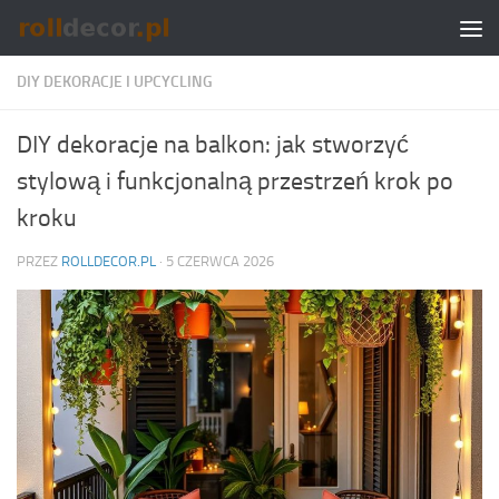
Skip to content
DIY DEKORACJE I UPCYCLING
DIY dekoracje na balkon: jak stworzyć
stylową i funkcjonalną przestrzeń krok po
kroku
PRZEZ
ROLLDECOR.PL
·
5 CZERWCA 2026