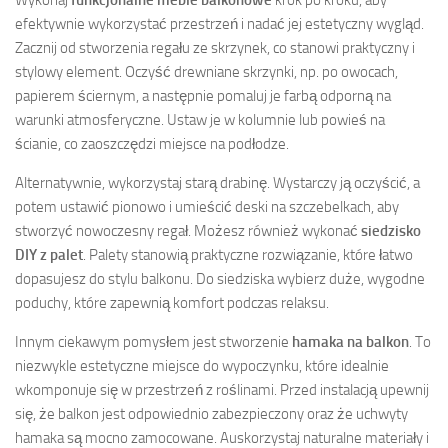
efektywnie wykorzystać przestrzeń i nadać jej estetyczny wygląd.
Zacznij od stworzenia regału ze skrzynek, co stanowi praktyczny i
stylowy element. Oczyść drewniane skrzynki, np. po owocach,
papierem ściernym, a następnie pomaluj je farbą odporną na
warunki atmosferyczne. Ustaw je w kolumnie lub powieś na
ścianie, co zaoszczędzi miejsce na podłodze.
Alternatywnie, wykorzystaj starą drabinę. Wystarczy ją oczyścić, a
potem ustawić pionowo i umieścić deski na szczebelkach, aby
stworzyć nowoczesny regał. Możesz również wykonać
siedzisko
DIY z palet
. Palety stanowią praktyczne rozwiązanie, które łatwo
dopasujesz do stylu balkonu. Do siedziska wybierz duże, wygodne
poduchy, które zapewnią komfort podczas relaksu.
Innym ciekawym pomysłem jest stworzenie
hamaka na balkon
. To
niezwykle estetyczne miejsce do wypoczynku, które idealnie
wkomponuje się w przestrzeń z roślinami. Przed instalacją upewnij
się, że balkon jest odpowiednio zabezpieczony oraz że uchwyty
hamaka są mocno zamocowane. Auskorzystaj naturalne materiały i