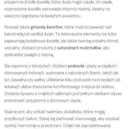
przyjemne źródło światła, które doda magii i ciepła. Ich ciepłe,
rozproszone światło wprowadzi intymny nastrój, idealny na
wieczory spędzane na świeżym powietrzu.
Rozważ także
girlandy świetlne
, które można zawiesić nad
balustradą lub wzdłuż ścian. Te dekoracyjne elementy nie tylko
zapewniają dodatkowe światło, ale także tworzą unikalny klimat
wizualny. Wybierz produkty z
naturalnych materiałów
, aby
podkreślić związki z naturą.
Nie zapomnij o tekstyliach. Wybierz
poduszki
i pledy w ciepłych i
stonowanych kolorach, wykonane z naturalnych tkanin, takich jak
len, bawełna czy wełna. Układanie kilku poduszek na krzesłach lub
leżakach ułatwi stworzenie komfortowego miejsca do relaksu.
Dodanie dywanu o miękkich włóknach pod pełnym słońcem ożywi
przestrzeń i przypomni o domowym cieple.
Ważne jest, aby unikać nadmiaru dodatków, które mogą
przytłoczyć balkon. Staraj się zachować równowagę, aby uzyskać
spokój i harmonię w przestrzeni. Dzięki tak zaprojektowanej