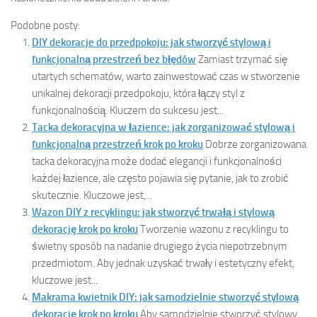
Podobne posty:
DIY dekoracje do przedpokoju: jak stworzyć stylową i
funkcjonalną przestrzeń bez błędów
Zamiast trzymać się
utartych schematów, warto zainwestować czas w stworzenie
unikalnej dekoracji przedpokoju, która łączy styl z
funkcjonalnością. Kluczem do sukcesu jest...
Tacka dekoracyjna w łazience: jak zorganizować stylową i
funkcjonalną przestrzeń krok po kroku
Dobrze zorganizowana
tacka dekoracyjna może dodać elegancji i funkcjonalności
każdej łazience, ale często pojawia się pytanie, jak to zrobić
skutecznie. Kluczowe jest,...
Wazon DIY z recyklingu: jak stworzyć trwałą i stylową
dekorację krok po kroku
Tworzenie wazonu z recyklingu to
świetny sposób na nadanie drugiego życia niepotrzebnym
przedmiotom. Aby jednak uzyskać trwały i estetyczny efekt,
kluczowe jest...
Makrama kwietnik DIY: jak samodzielnie stworzyć stylową
dekorację krok po kroku
Aby samodzielnie stworzyć stylowy