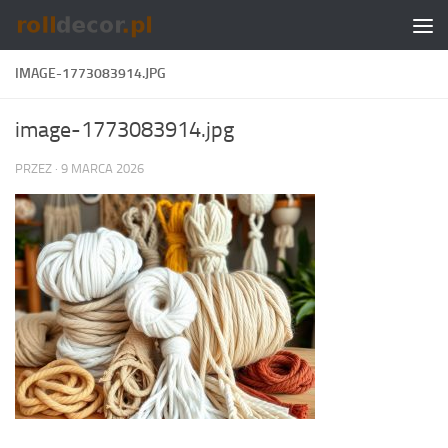
Skip to content
IMAGE-1773083914.JPG
image-1773083914.jpg
PRZEZ
·
9 MARCA 2026