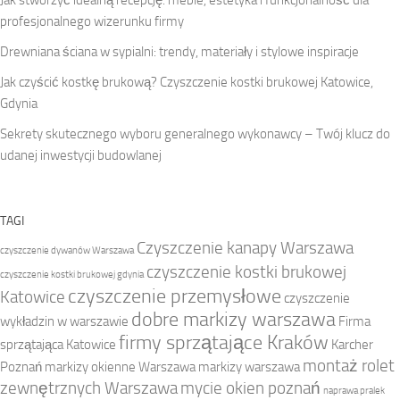
Jak stworzyć idealną recepcję: meble, estetyka i funkcjonalność dla
profesjonalnego wizerunku firmy
Drewniana ściana w sypialni: trendy, materiały i stylowe inspiracje
Jak czyścić kostkę brukową? Czyszczenie kostki brukowej Katowice,
Gdynia
Sekrety skutecznego wyboru generalnego wykonawcy – Twój klucz do
udanej inwestycji budowlanej
TAGI
Czyszczenie kanapy Warszawa
czyszczenie dywanów Warszawa
czyszczenie kostki brukowej
czyszczenie kostki brukowej gdynia
czyszczenie przemysłowe
Katowice
czyszczenie
dobre markizy warszawa
wykładzin w warszawie
Firma
firmy sprzątające Kraków
sprzątająca Katowice
Karcher
montaż rolet
Poznań
markizy okienne Warszawa
markizy warszawa
zewnętrznych Warszawa
mycie okien poznań
naprawa pralek