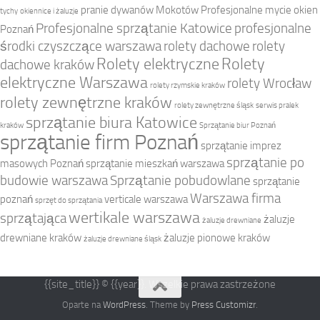
pranie dywanów Mokotów
Profesjonalne mycie okien
tychy
okiennice i żaluzje
Profesjonalne sprzątanie Katowice
profesjonalne
Poznań
środki czyszczące warszawa
rolety dachowe
rolety
Rolety elektryczne
Rolety
dachowe kraków
elektryczne Warszawa
rolety Wrocław
rolety rzymskie kraków
rolety zewnętrzne kraków
rolety zewnętrzne śląsk
serwis pralek
sprzątanie biura Katowice
kraków
Sprzątanie biur Poznań
sprzątanie firm Poznań
sprzątanie imprez
sprzątanie po
masowych Poznań
sprzątanie mieszkań warszawa
budowie warszawa
Sprzątanie pobudowlane
sprzątanie
Warszawa firma
poznań
verticale warszawa
sprzęt do sprzątania
wertikale warszawa
sprzątająca
żaluzje
żaluzje drewniane
drewniane kraków
żaluzje pionowe kraków
żaluzje drewniane śląsk
{{site_title}} © {{year}}. Wszelkie prawa zastrzeżone
Oparte na
WordPress
. Theme by
Press Customizr
.