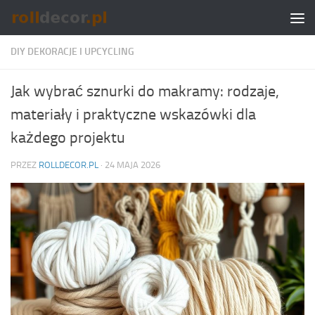
Skip to content
DIY DEKORACJE I UPCYCLING
Jak wybrać sznurki do makramy: rodzaje,
materiały i praktyczne wskazówki dla
każdego projektu
PRZEZ
ROLLDECOR.PL
·
24 MAJA 2026