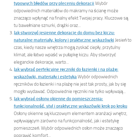
typowych błędów przy pleceniu dekoracji
Wybór
odpowiednich materiałów do makramy na ścianę może
znacząco wpłynąć na finalny efekt Twojej pracy. Kluczowe są
tu bawełniane sznurki, drążki oraz...
Jak stworzyć jesienne dekoracje do domu bez kiczu:
naturalne materiały, kolory i praktyczne wskazówki
Jesień to
czas, kiedy nasze wnętrza mogą zyskać ciepły, przytulny
klimat, ale łatwo wpaść w pułapkę kiczu. Aby stworzyć
eleganckie dekoracje, warto...
Jak wybrać perfekcyjne ręczniki do łazienki i na plażę:
wskazówki, materiały i estetyka
Wybór odpowiednich
ręczników do łazienki i na plażę nie jest tak prosty, jak by się
mogło wydawać. Odpowiednie ręczniki nie tylko wpływają...
Jak wybrać osłony okienne do pomieszczenia:
funkcjonalność, styl i praktyczne wskazówki krok po kroku
Osłony okienne są kluczowym elementem aranżacji wnętrz,
wpływającym zarówno na funkcjonalność, jak i estetykę
pomieszczeń. Wybór odpowiednich osłon może znacząco
poprawić komfort...