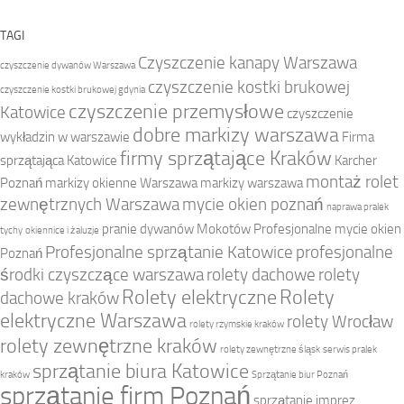
TAGI
Czyszczenie kanapy Warszawa
czyszczenie dywanów Warszawa
czyszczenie kostki brukowej
czyszczenie kostki brukowej gdynia
czyszczenie przemysłowe
Katowice
czyszczenie
dobre markizy warszawa
wykładzin w warszawie
Firma
firmy sprzątające Kraków
sprzątająca Katowice
Karcher
montaż rolet
Poznań
markizy okienne Warszawa
markizy warszawa
zewnętrznych Warszawa
mycie okien poznań
naprawa pralek
pranie dywanów Mokotów
Profesjonalne mycie okien
tychy
okiennice i żaluzje
Profesjonalne sprzątanie Katowice
profesjonalne
Poznań
środki czyszczące warszawa
rolety dachowe
rolety
Rolety elektryczne
Rolety
dachowe kraków
elektryczne Warszawa
rolety Wrocław
rolety rzymskie kraków
rolety zewnętrzne kraków
rolety zewnętrzne śląsk
serwis pralek
sprzątanie biura Katowice
kraków
Sprzątanie biur Poznań
sprzątanie firm Poznań
sprzątanie imprez