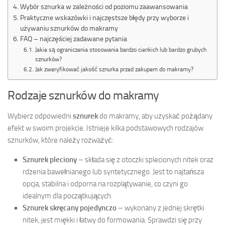
Wybór sznurka w zależności od poziomu zaawansowania
Praktyczne wskazówki i najczęstsze błędy przy wyborze i
używaniu sznurków do makramy
FAQ – najczęściej zadawane pytania
Jakie są ograniczenia stosowania bardzo cienkich lub bardzo grubych
sznurków?
Jak zweryfikować jakość sznurka przed zakupem do makramy?
Rodzaje sznurków do makramy
Wybierz odpowiedni
sznurek
do makramy, aby uzyskać pożądany
efekt w swoim projekcie. Istnieje kilka podstawowych rodzajów
sznurków, które należy rozważyć:
Sznurek pleciony
– składa się z otoczki splecionych nitek oraz
rdzenia bawełnianego lub syntetycznego. Jest to najtańsza
opcja, stabilna i odporna na rozplątywanie, co czyni go
idealnym dla początkujących.
Sznurek skręcany pojedynczo
– wykonany z jednej skrętki
nitek, jest miękki i łatwy do formowania. Sprawdzi się przy