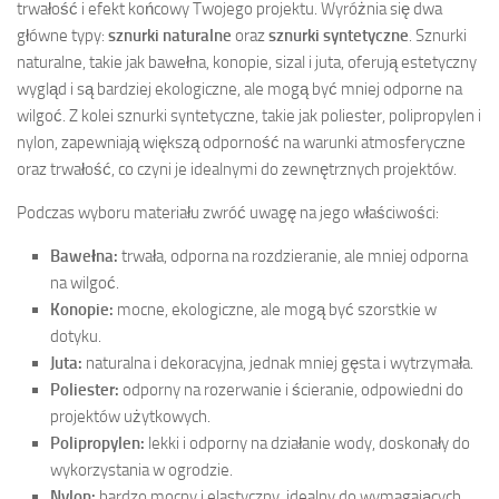
trwałość i efekt końcowy Twojego projektu. Wyróżnia się dwa
główne typy:
sznurki naturalne
oraz
sznurki syntetyczne
. Sznurki
naturalne, takie jak bawełna, konopie, sizal i juta, oferują estetyczny
wygląd i są bardziej ekologiczne, ale mogą być mniej odporne na
wilgoć. Z kolei sznurki syntetyczne, takie jak poliester, polipropylen i
nylon, zapewniają większą odporność na warunki atmosferyczne
oraz trwałość, co czyni je idealnymi do zewnętrznych projektów.
Podczas wyboru materiału zwróć uwagę na jego właściwości:
Bawełna:
trwała, odporna na rozdzieranie, ale mniej odporna
na wilgoć.
Konopie:
mocne, ekologiczne, ale mogą być szorstkie w
dotyku.
Juta:
naturalna i dekoracyjna, jednak mniej gęsta i wytrzymała.
Poliester:
odporny na rozerwanie i ścieranie, odpowiedni do
projektów użytkowych.
Polipropylen:
lekki i odporny na działanie wody, doskonały do
wykorzystania w ogrodzie.
Nylon:
bardzo mocny i elastyczny, idealny do wymagających