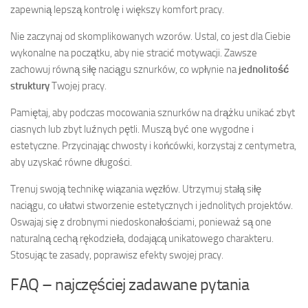
zapewnią lepszą kontrolę i większy komfort pracy.
Nie zaczynaj od skomplikowanych wzorów. Ustal, co jest dla Ciebie
wykonalne na początku, aby nie stracić motywacji. Zawsze
zachowuj równą siłę naciągu sznurków, co wpłynie na
jednolitość
struktury
Twojej pracy.
Pamiętaj, aby podczas mocowania sznurków na drążku unikać zbyt
ciasnych lub zbyt luźnych pętli. Muszą być one wygodne i
estetyczne. Przycinając chwosty i końcówki, korzystaj z centymetra,
aby uzyskać równe długości.
Trenuj swoją technikę wiązania węzłów. Utrzymuj stałą siłę
naciągu, co ułatwi stworzenie estetycznych i jednolitych projektów.
Oswajaj się z drobnymi niedoskonałościami, ponieważ są one
naturalną cechą rękodzieła, dodającą unikatowego charakteru.
Stosując te zasady, poprawisz efekty swojej pracy.
FAQ – najczęściej zadawane pytania