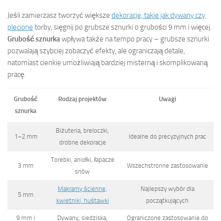
Jeśli zamierzasz tworzyć większe
dekoracje, takie jak dywany czy
plecione
torby, sięgnij po grubsze sznurki o grubości 9 mm i więcej.
Grubość sznurka
wpływa także na tempo pracy – grubsze sznurki
pozwalają szybciej zobaczyć efekty, ale ograniczają detale,
natomiast cienkie umożliwiają bardziej misterną i skomplikowaną
pracę.
Grubość
Rodzaj projektów
Uwagi
sznurka
Biżuteria, breloczki,
1–2 mm
Idealne do precyzyjnych prac
drobne dekoracje
Torebki, aniołki, łapacze
3 mm
Wszechstronne zastosowanie
snów
Makramy ścienne,
Najlepszy wybór dla
5 mm
kwietniki, huśtawki
początkujących
9 mm i
Dywany, siedziska,
Ograniczone zastosowanie do