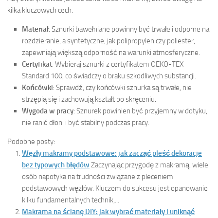
kilka kluczowych cech:
Materiał
: Sznurki bawełniane powinny być trwałe i odporne na
rozdzieranie, a syntetyczne, jak polipropylen czy poliester,
zapewniają większą odporność na warunki atmosferyczne.
Certyfikat
: Wybieraj sznurki z certyfikatem OEKO-TEX
Standard 100, co świadczy o braku szkodliwych substancji.
Końcówki
: Sprawdź, czy końcówki sznurka są trwałe, nie
strzępią się i zachowują kształt po skręceniu.
Wygoda w pracy
: Sznurek powinien być przyjemny w dotyku,
nie ranić dłoni i być stabilny podczas pracy.
Podobne posty:
Węzły makramy podstawowe: jak zacząć pleść dekoracje
bez typowych błędów
Zaczynając przygodę z makramą, wiele
osób napotyka na trudności związane z pleceniem
podstawowych węzłów. Kluczem do sukcesu jest opanowanie
kilku fundamentalnych technik,...
Makrama na ścianę DIY: jak wybrać materiały i uniknąć