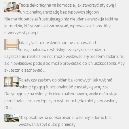
Tacka dekoracyjna na komodzie: jak stworzyć stylową i
funkcjonalną aranżację bez typowych błędów
Nie ma nic bardziej frustrującego niż nieudana aranżacja tacki na
komodzie, która zamiast zachwycać, wprowadza chaos. Aby
stworzyć stylową i …
Jak czyścić rolety dzień noc, by zachować ich
funkcjonalność i estetykę bez ryzyka uszkodzeń
Czyszczenie rolet dzień noc może wydawać się prostym zadaniem,
ale niewłaściwe podejście może prowadzić do ich uszkodzenia. Aby
skutecznie zachować …
Rolety czy zasłony do okien balkonowych: jak wybrać
osłonę łączącą funkcjonalność z estetyką wnętrza
Decydując się na osłony do okien balkonowych, wiele osób staje
przed pytaniem, czy lepszym wyborem będą rolety, czy zasłony.
Oba …
10 sposobów na udekorowanie własnego domu bez
wydawania zbyt dużo pieniędzy