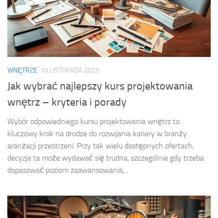
WNĘTRZE
10 LISTOPADA 2025
Jak wybrać najlepszy kurs projektowania
wnętrz – kryteria i porady
Wybór odpowiedniego kursu projektowania wnętrz to
kluczowy krok na drodze do rozwijania kariery w branży
aranżacji przestrzeni. Przy tak wielu dostępnych ofertach,
decyzja ta może wydawać się trudna, szczególnie gdy trzeba
dopasować poziom zaawansowania,...