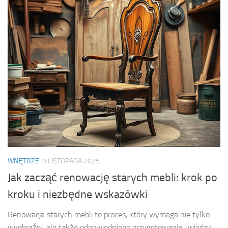
WNĘTRZE
9 LISTOPADA 2025
Jak zacząć renowację starych mebli: krok po
kroku i niezbędne wskazówki
Renowacja starych mebli to proces, który wymaga nie tylko
wyobraźni, ale także odpowiedniego przygotowania i wiedzy