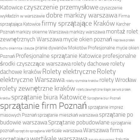
czyszczenie przemysłowe
Katowice
czyszczenie
dobre markizy warszawa
wykładzin w warszawie
Firma
firmy sprzątające Kraków
sprzątająca Katowice
Karcher
montaż rolet
Poznań
markizy okienne Warszawa
markizy warszawa
zewnętrznych Warszawa
mycie okien poznań
naprawa pralek
pranie dywanów Mokotów
Profesjonalne mycie okien
tychy
okiennice i żaluzje
Profesjonalne sprzątanie Katowice
profesjonalne
Poznań
środki czyszczące warszawa
rolety dachowe
rolety
Rolety elektryczne
Rolety
dachowe kraków
elektryczne Warszawa
rolety Wrocław
rolety rzymskie kraków
rolety zewnętrzne kraków
rolety zewnętrzne śląsk
serwis pralek
sprzątanie biura Katowice
kraków
Sprzątanie biur Poznań
sprzątanie firm Poznań
sprzątanie imprez
sprzątanie po
masowych Poznań
sprzątanie mieszkań warszawa
budowie warszawa
Sprzątanie pobudowlane
sprzątanie
Warszawa firma
poznań
verticale warszawa
sprzęt do sprzątania
wertikale warszawa
sprzątająca
żaluzje
żaluzje drewniane