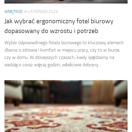
WNĘTRZE
8 LISTOPADA 2025
Jak wybrać ergonomiczny fotel biurowy
dopasowany do wzrostu i potrzeb
Wybór odpowiedniego fotela biurowego to kluczowy element
dbania o zdrowie i komfort w miejscu pracy, czy to w biurze,
czy w domu. W dzisiejszych czasach, kiedy spędzamy na
siedząco coraz więcej godzin, właściwie dobrany...