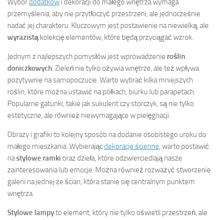
Wybór
dodatków
i dekoracji do małego wnętrza wymaga
przemyślenia, aby nie przytłoczyć przestrzeni, ale jednocześnie
nadać jej charakteru. Kluczowym jest postawienie na niewielką, ale
wyrazistą
kolekcję elementów, które będą przyciągać wzrok.
Jednym z najlepszych pomysłów jest wprowadzenie
roślin
doniczkowych
. Zieleń nie tylko ożywia wnętrze, ale też wpływa
pozytywnie na samopoczucie. Warto wybrać kilka mniejszych
roślin, które można ustawić na półkach, biurku lub parapetach.
Popularne gatunki, takie jak sukulent czy storczyk, są nie tylko
estetyczne, ale również niewymagające w pielęgnacji.
Obrazy i grafiki to kolejny sposób na dodanie osobistego uroku do
małego mieszkania. Wybierając
dekoracje ścienne
, warto postawić
na
stylowe ramki
oraz dzieła, które odzwierciedlają nasze
zainteresowania lub emocje. Można również rozważyć stworzenie
galerii na jednej ze ścian, która stanie się centralnym punktem
wnętrza.
Stylowe lampy
to element, który nie tylko oświetli przestrzeń, ale