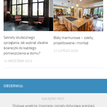
Sekrety skutecznego
Blaty marmurowe – zalety,
sprzątania: Jak wybrać idealne
projektowanie i montaż
ściereczki do każdego
21 LUTEGO 2020
pomieszczenia w domu?
14 WRZEŚNIA 2023
OBSERWUJ:
NASTĘPNY POST
Stylowe wnętrza: Inspiracje i porady dotyczące aranżacji