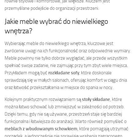
równie stylowe i komfortowe, jak większe. Kluczem jest
przemyślane podejście do organizacji przestrzeni.
Jakie meble wybrać do niewielkiego
wnętrza?
Wybierając meble do niewielkiego wnętrza, kluczowe jest
zwrócenie uwagi na ich funkcjonalność oraz odpowiednie wymiary.
Meble powinny nie tylko dobrze wyglądać, ale przede wszystkim
spełniać swoje zadanie, nie zajmując przy tym zbyt wiele miejsca.
Przykładem mogą być
rozkładane sofy
, które doskonale
sprawdzają się w małych salonach, oferując komfort w ciągu dnia
oraz łatwość przekształcenia w miejsce do spania w nocy.
Kolejnym praktycznym rozwiązaniem są
stoły składane
, które
można łatwo schować lub zmniejszyć w zależności od potrzeb.
Dzięki temu, gdy nie są używane, przestrzeń staje się bardziej
funkcjonalna i łatwiejsza do aranżacji. Warto również pomyśleć o
meblach z wbudowanym schowkiem
, które pomagają utrzymać
porządek, a jednocześnie nie sprawiają wrażenia zagraconego