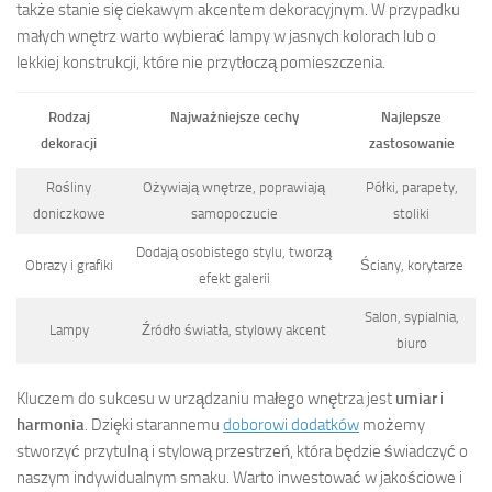
także stanie się ciekawym akcentem dekoracyjnym. W przypadku
małych wnętrz warto wybierać lampy w jasnych kolorach lub o
lekkiej konstrukcji, które nie przytłoczą pomieszczenia.
Rodzaj
Najważniejsze cechy
Najlepsze
dekoracji
zastosowanie
Rośliny
Ożywiają wnętrze, poprawiają
Półki, parapety,
doniczkowe
samopoczucie
stoliki
Dodają osobistego stylu, tworzą
Obrazy i grafiki
Ściany, korytarze
efekt galerii
Salon, sypialnia,
Lampy
Źródło światła, stylowy akcent
biuro
Kluczem do sukcesu w urządzaniu małego wnętrza jest
umiar
i
harmonia
. Dzięki starannemu
doborowi dodatków
możemy
stworzyć przytulną i stylową przestrzeń, która będzie świadczyć o
naszym indywidualnym smaku. Warto inwestować w jakościowe i