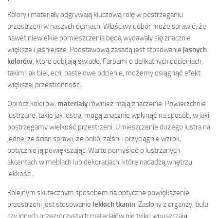
Kolory i materiały odgrywają kluczową rolę w postrzeganiu
przestrzeni w naszych domach. Właściwy dobór może sprawić, że
nawet niewielkie pomieszczenia będą wydawały się znacznie
większe i jaśniejsze. Podstawową zasadą jest stosowanie
jasnych
kolorów
, które odbijają światło. Farbami o delikatnych odcieniach,
takimi jak biel, ecri, pastelowe odcienie, możemy osiągnąć efekt
większej przestronności.
Oprócz kolorów,
materiały
również mają znaczenie. Powierzchnie
lustrzane, takie jak lustra, mogą znacznie wpłynąć na sposób, w jaki
postrzegamy wielkość przestrzeni. Umieszczenie dużego lustra na
jednej ze ścian sprawi, że pokój zalśni i przyciągnie wzrok,
optycznie ją powiększając. Warto pomyśleć o lustrzanych
akcentach w meblach lub dekoracjach, które nadadzą wnętrzu
lekkości.
Kolejnym skutecznym sposobem na optyczne powiększenie
przestrzeni jest stosowanie
lekkich tkanin
. Zasłony z organzy, tiulu
czy innych przezroczystych materiałów nie tylko wpuszczają