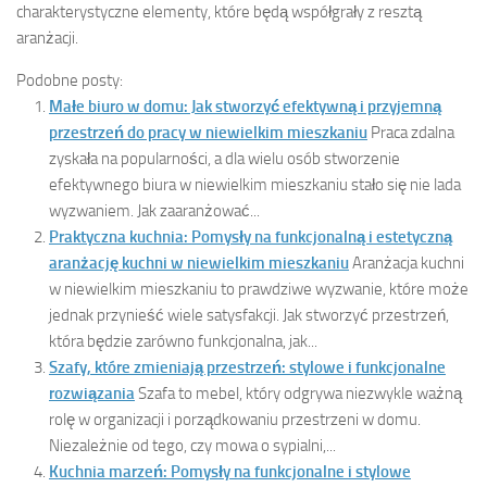
charakterystyczne elementy, które będą współgrały z resztą
aranżacji.
Podobne posty:
Małe biuro w domu: Jak stworzyć efektywną i przyjemną
przestrzeń do pracy w niewielkim mieszkaniu
Praca zdalna
zyskała na popularności, a dla wielu osób stworzenie
efektywnego biura w niewielkim mieszkaniu stało się nie lada
wyzwaniem. Jak zaaranżować...
Praktyczna kuchnia: Pomysły na funkcjonalną i estetyczną
aranżację kuchni w niewielkim mieszkaniu
Aranżacja kuchni
w niewielkim mieszkaniu to prawdziwe wyzwanie, które może
jednak przynieść wiele satysfakcji. Jak stworzyć przestrzeń,
która będzie zarówno funkcjonalna, jak...
Szafy, które zmieniają przestrzeń: stylowe i funkcjonalne
rozwiązania
Szafa to mebel, który odgrywa niezwykle ważną
rolę w organizacji i porządkowaniu przestrzeni w domu.
Niezależnie od tego, czy mowa o sypialni,...
Kuchnia marzeń: Pomysły na funkcjonalne i stylowe