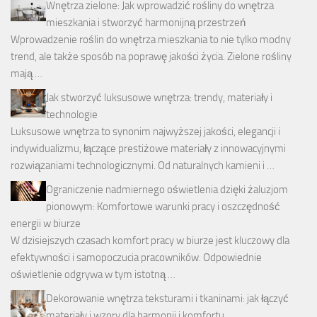
Wnętrza zielone: Jak wprowadzić rośliny do wnętrza
mieszkania i stworzyć harmonijną przestrzeń
Wprowadzenie roślin do wnętrza mieszkania to nie tylko modny
trend, ale także sposób na poprawę jakości życia. Zielone rośliny
mają …
Jak stworzyć luksusowe wnętrza: trendy, materiały i
technologie
Luksusowe wnętrza to synonim najwyższej jakości, elegancji i
indywidualizmu, łączące prestiżowe materiały z innowacyjnymi
rozwiązaniami technologicznymi. Od naturalnych kamieni i …
Ograniczenie nadmiernego oświetlenia dzięki żaluzjom
pionowym: Komfortowe warunki pracy i oszczędność
energii w biurze
W dzisiejszych czasach komfort pracy w biurze jest kluczowy dla
efektywności i samopoczucia pracowników. Odpowiednie
oświetlenie odgrywa w tym istotną …
Dekorowanie wnętrza teksturami i tkaninami: jak łączyć
materiały i wzory dla harmonii i komfortu