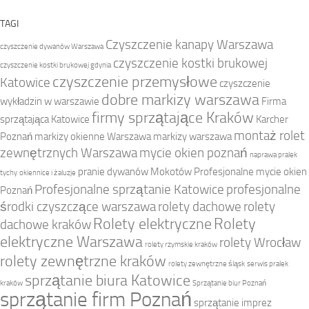
TAGI
Czyszczenie kanapy Warszawa
czyszczenie dywanów Warszawa
czyszczenie kostki brukowej
czyszczenie kostki brukowej gdynia
czyszczenie przemysłowe
Katowice
czyszczenie
dobre markizy warszawa
wykładzin w warszawie
Firma
firmy sprzątające Kraków
sprzątająca Katowice
Karcher
montaż rolet
Poznań
markizy okienne Warszawa
markizy warszawa
zewnętrznych Warszawa
mycie okien poznań
naprawa pralek
pranie dywanów Mokotów
Profesjonalne mycie okien
tychy
okiennice i żaluzje
Profesjonalne sprzątanie Katowice
profesjonalne
Poznań
środki czyszczące warszawa
rolety dachowe
rolety
Rolety elektryczne
Rolety
dachowe kraków
elektryczne Warszawa
rolety Wrocław
rolety rzymskie kraków
rolety zewnętrzne kraków
rolety zewnętrzne śląsk
serwis pralek
sprzątanie biura Katowice
kraków
Sprzątanie biur Poznań
sprzątanie firm Poznań
sprzątanie imprez