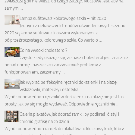
zwłaszcza gdy nie wiesz, od czego zacząć. Kluczowe jest, aby na
samym …
Lampa sufitowa z kolorowego szkła – hit 2020
Jednym z ciekawszych trendów oświetleniowych sezonu
2020 są lampy sufitowe z kloszami wykonanymi z
półprzeźroczystego, kolorowego szkła. Co warto o …
Co na wysoki cholesterol?
Często kiedy okazuje się, że nasz cholesterol jest znacznie
ponad normę i nasze ciało zaczyna mieć problemy z
funkcjonowaniem, zaczynamy …
Jak wybrać perfekcyjne ręczniki do łazienki i na plażę:
wskazówki, materiały i estetyka
Wybór odpowiednich ręczników do łazienki i na plażę nie jest tak
prosty, jak by się mogło wydawać. Odpowiednie ręczniki nie …
Galeria plakatów: jak dobrać ramki, by podkreślić styl i
chronić grafikę na co dzień
Wybór odpowiednich ramek do plakatów to kluczowy krok, który