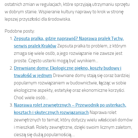
ostatnich zmian w regulacjach, które sprzyjają utrzymaniu sprzętu
w dobrym stanie. Wspieranie kultury naprawy to krok w stronę
lepszej przyszłości dla środowiska.
Podobne posty:
Zepsuta pralka, gdzie naprawić? Naprawa pralek Tychy,
serwis pralek Kraków
Zepsuta pralka to problem, z którym
zmaga się wiele osób, a jego rozwiązanie nie zawsze jest
proste. Często usterki mogą być wynikiem...
Drewniane domy: Ekologiczne piękno, koszty budowy i
trwałość w jednym
Drewniane domy stają się coraz bardziej
popularnym rozwiązaniem w budownictwie, łącząc w sobie
ekologiczne aspekty, estetykę oraz ekonomiczne korzyści.
Choć wiele osób...
Naprawa rolet zewnętrznych – Przewodnik po usterkach,
kosztach i skutecznych rozwiązaniach
Naprawa rolet
zewnętrznych to temat, który dotyczy wielu właścicieli domów
i mieszkań. Rolety zewnętrzne, dzięki swoim licznym zaletom,
cieszą się dużą popularnością....