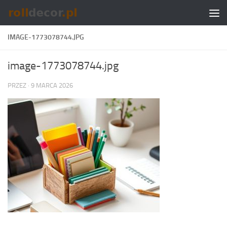
Skip to content
IMAGE-1773078744.JPG
image-1773078744.jpg
PRZEZ
·
9 MARCA 2026