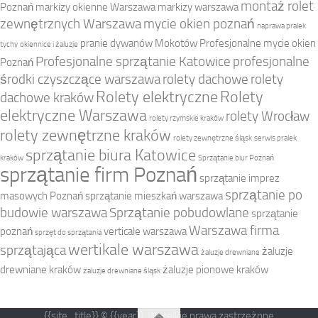
montaż rolet
Poznań
markizy okienne Warszawa
markizy warszawa
zewnętrznych Warszawa
mycie okien poznań
naprawa pralek
pranie dywanów Mokotów
Profesjonalne mycie okien
tychy
okiennice i żaluzje
Profesjonalne sprzątanie Katowice
profesjonalne
Poznań
środki czyszczące warszawa
rolety dachowe
rolety
Rolety elektryczne
Rolety
dachowe kraków
elektryczne Warszawa
rolety Wrocław
rolety rzymskie kraków
rolety zewnętrzne kraków
rolety zewnętrzne śląsk
serwis pralek
sprzątanie biura Katowice
kraków
Sprzątanie biur Poznań
sprzątanie firm Poznań
sprzątanie imprez
sprzątanie po
masowych Poznań
sprzątanie mieszkań warszawa
budowie warszawa
Sprzątanie pobudowlane
sprzątanie
Warszawa firma
poznań
verticale warszawa
sprzęt do sprzątania
wertikale warszawa
sprzątająca
żaluzje
żaluzje drewniane
drewniane kraków
żaluzje pionowe kraków
żaluzje drewniane śląsk
{{site_title}} © {{year}}. Wszelkie prawa zastrzeżone