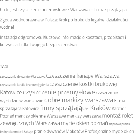
Co to jest czyszczenie przemysłowe? Warszawa – firma sprzątająca
Zgoda wodnoprawna w Polsce: Krok po kroku do legalnej działalności
wodnej
Instalacja odgromowa: Kluczowe informacje o kosztach, przepisach i
korzyściach dla Twojego bezpieczeństwa
TAGI
Czyszczenie kanapy Warszawa
czyszczenie dywanów Warszawa
czyszczenie kostki brukowej
czyszczenie kostki brukowej gdynia
czyszczenie przemysłowe
Katowice
czyszczenie
dobre markizy warszawa
wykładzin w warszawie
Firma
firmy sprzątające Kraków
sprzątająca Katowice
Karcher
montaż rolet
Poznań
markizy okienne Warszawa
markizy warszawa
zewnętrznych Warszawa
mycie okien poznań
naprawa pralek
pranie dywanów Mokotów
Profesjonalne mycie okien
tychy
okiennice i żaluzje