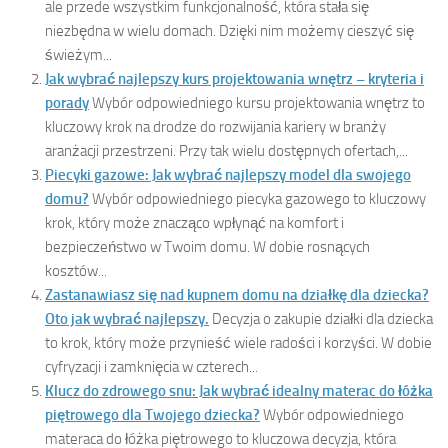
ale przede wszystkim funkcjonalność, która stała się
niezbędna w wielu domach. Dzięki nim możemy cieszyć się
świeżym...
Jak wybrać najlepszy kurs projektowania wnętrz – kryteria i
porady
Wybór odpowiedniego kursu projektowania wnętrz to
kluczowy krok na drodze do rozwijania kariery w branży
aranżacji przestrzeni. Przy tak wielu dostępnych ofertach,...
Piecyki gazowe: Jak wybrać najlepszy model dla swojego
domu?
Wybór odpowiedniego piecyka gazowego to kluczowy
krok, który może znacząco wpłynąć na komfort i
bezpieczeństwo w Twoim domu. W dobie rosnących
kosztów...
Zastanawiasz się nad kupnem domu na działkę dla dziecka?
Oto jak wybrać najlepszy.
Decyzja o zakupie działki dla dziecka
to krok, który może przynieść wiele radości i korzyści. W dobie
cyfryzacji i zamknięcia w czterech...
Klucz do zdrowego snu: Jak wybrać idealny materac do łóżka
piętrowego dla Twojego dziecka?
Wybór odpowiedniego
materaca do łóżka piętrowego to kluczowa decyzja, która