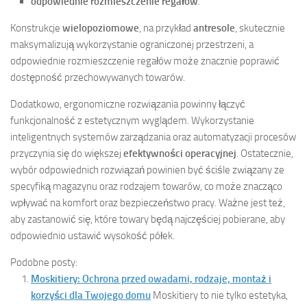
odpowiednie rozmieszczenie regałów
.
Konstrukcje
wielopoziomowe
, na przykład
antresole
, skutecznie
maksymalizują wykorzystanie ograniczonej przestrzeni, a
odpowiednie rozmieszczenie regałów może znacznie poprawić
dostępność przechowywanych towarów.
Dodatkowo, ergonomiczne rozwiązania powinny łączyć
funkcjonalność z estetycznym wyglądem. Wykorzystanie
inteligentnych systemów zarządzania oraz automatyzacji procesów
przyczynia się do większej
efektywności operacyjnej
. Ostatecznie,
wybór odpowiednich rozwiązań powinien być ściśle związany ze
specyfiką magazynu oraz rodzajem towarów, co może znacząco
wpływać na komfort oraz bezpieczeństwo pracy. Ważne jest też,
aby zastanowić się, które towary będą najczęściej pobierane, aby
odpowiednio ustawić wysokość półek.
Podobne posty:
Moskitiery: Ochrona przed owadami, rodzaje, montaż i
korzyści dla Twojego domu
Moskitiery to nie tylko estetyka,