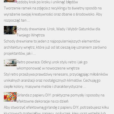
ozdoby krok po kroku i uniknąć błędów
Tworzenie ramek na zdjęcia z recyklingu to świetny sposób na
wyrażenie swojej kreatywności oraz dbanie o środowisko. Aby
rozpocząć ten …
Schody drewniane: Urok, Wady i Wybór Gatunków dla
Twojego Wnętrza
Schody drewniane to jeden z najpopularniejszych elementów
architektury wnętrz, które już od lat cieszą się uznaniem zarówno
projektantów, jak i …
Retro powraca: Odkryj urok stylu retro i jak go
wkomponować w nowoczesne wnętrze
Styl retro przeżywa prawdziwy renesans, przyciągając miłośników
unikalnych aranżacji oraz nostalgicznych klimatów. Cechują go
ciepłe kolory, masywne meble i charakterystyczne …
Girlanda z papieru DIY: praktyczne pomysły i sposoby na
efektowne dekoracje na co dzień
Aby stworzyć efektowną girlandę z papieru DIY, potrzebujesz kilku
kluczowych materiałów: papieru, nożyczek, kleju oraz wstążki lub