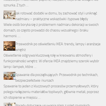
sznurka. Z tych …
Jak rotować dodatki w domu, by zachować styl i uniknąć
nadmiaru – praktyczne wskazówki i typowe błędy
Wiele osób boryka się z problemem nadmiaru dekoracji w swoich
domach, co często prowadzi do chaosu wizualnego i braku
harmonii. …
Przewodnik po oświetleniu IKEA: trendy, lampy i aranżacje
wnętrz
Oświetlenie odgrywa kluczową rolę w kreowaniu atmosfery i
funkcjonalności wnętrz. W ofercie IKEA znajdziemy szeroki wybór
lamp i lampek, które …
Spawanie dla początkujących: Przewodnik po technikach,
bezpieczeństwie i kursach
Spawanie to jeden z kluczowych procesów przemysłowych, który
polega na łączeniu materiałów topliwych, głównie metali, poprzez
ich stopienie w miejscu …
Porady dotyczące usuwania plam z rolet rzymskich: