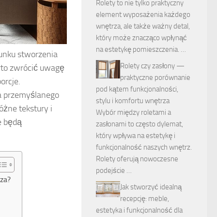
Rolety to nie tylko praktyczny
element wyposażenia każdego
wnętrza, ale także ważny detal,
który może znacząco wpłynąć
na estetykę pomieszczenia. …
runku stworzenia
Rolety czy zasłony —
arto zwrócić uwagę
praktyczne porównanie
orcje.
pod kątem funkcjonalności,
a przemyślanego
stylu i komfortu wnętrza
óżne tekstury i
Wybór między roletami a
e będą
zasłonami to często dylemat,
który wpływa na estetykę i
funkcjonalność naszych wnętrz.
Rolety oferują nowoczesne
podejście …
rza?
Jak stworzyć idealną
recepcję: meble,
estetyka i funkcjonalność dla