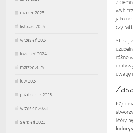
z ciemn
wybierz
marzec 2025
jako ne
czy rat
listopad 2024
Stosuj 
wrzesień 2024
uzupełn
kwiecień 2024
różne w
motywy,
marzec 2024
uwagę n
luty 2024
Zasa
październik 2023
Łącz ma
wrzesień 2023
stworzy
który b
sierpień 2023
kolory