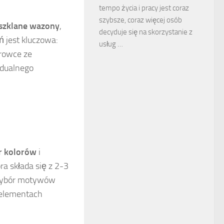
tempo życia i pracy jest coraz
szybsze, coraz więcej osób
szklane wazony
,
decyduje się na skorzystanie z
 jest kluczowa:
usług …
urowce ze
idualnego
r kolorów
i
ra składa się z 2-3
ż wybór motywów
 elementach