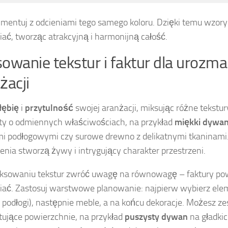
mentuj z odcieniami tego samego koloru. Dzięki temu wzory
iać, tworząc atrakcyjną i harmonijną całość.
owanie tekstur i faktur dla urozma
żacji
łębię
i
przytulność
swojej aranżacji, miksując różne tekstury
y o odmiennych właściwościach, na przykład
miękki dywa
i podłogowymi czy surowe drewno z delikatnymi tkaninami.
enia stworzą żywy i intrygujący charakter przestrzeni.
ksowaniu tekstur zwróć uwagę na równowagę – faktury po
iać. Zastosuj warstwowe planowanie: najpierw wybierz el
, podłogi), następnie meble, a na końcu dekoracje. Możesz z
tujące powierzchnie, na przykład
puszysty dywan
na gładki