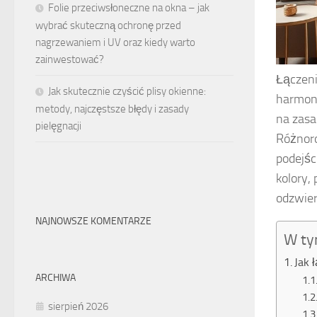
Folie przeciwsłoneczne na okna – jak
wybrać skuteczną ochronę przed
nagrzewaniem i UV oraz kiedy warto
zainwestować?
Łączeni
Jak skutecznie czyścić plisy okienne:
harmoni
metody, najczęstsze błędy i zasady
na zasa
pielęgnacji
Różnor
podejśc
kolory,
odzwier
NAJNOWSZE KOMENTARZE
W ty
Jak 
ARCHIWA
sierpień 2026