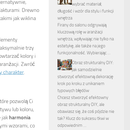
ternatywnie,
wybrać materiał,
fakturami. Drewno
długość i wzór dla stylu i funkcji
akimi jak wiklina
wnętrza
Firany do salonu odgrywają
kluczową rolę w aranżacji
wnętrza, wpływając nie tylko na
elementy
estetykę, ale także na jego
maksymalnie trzy
funkcjonalność. Wybierając …
wtarzać kolory i
Obraz strukturalny DIY:
aranżacji. Zwróć
jak samodzielnie
y charakter
.
stworzyć efektowną dekorację
krok po kroku z unikaniem
typowych błędów
Chcesz stworzyć efektowny
które pozwolą Ci
obraz strukturalny DIY, ale
tywu lub koloru,
obawiasz się, że coś pójdzie nie
 jak
harmonia
tak? Klucz do sukcesu tkwi w
nymi wzorami, co
odpowiednim …