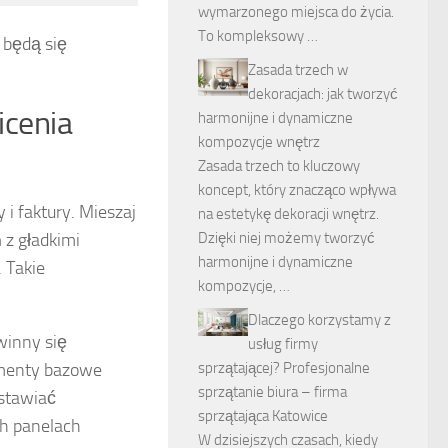
wymarzonego miejsca do życia.
To kompleksowy …
 będą się
Zasada trzech w
dekoracjach: jak tworzyć
icenia
harmonijne i dynamiczne
kompozycje wnętrz
Zasada trzech to kluczowy
koncept, który znacząco wpływa
 i faktury. Mieszaj
na estetykę dekoracji wnętrz.
n
z gładkimi
Dzięki niej możemy tworzyć
harmonijne i dynamiczne
 Takie
kompozycje, …
Dlaczego korzystamy z
winny się
usług firmy
ementy bazowe
sprzątającej? Profesjonalne
sprzątanie biura – firma
estawiać
sprzątająca Katowice
ch panelach
W dzisiejszych czasach, kiedy