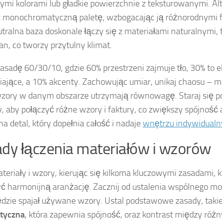
ymi kolorami lub gładkie powierzchnie z teksturowanymi. Al
 monochromatyczną paletę, wzbogacając ją różnorodnymi 
utralna baza doskonale łączy się z materiałami naturalnymi, t
tan, co tworzy przytulny klimat.
zasadę 60/30/10, gdzie 60% przestrzeni zajmuje tło, 30% to 
iające, a 10% akcenty. Zachowując umiar, unikaj chaosu – 
zory w danym obszarze utrzymają równowagę. Staraj się po
 aby połączyć różne wzory i faktury, co zwiększy spójność 
a detal, który dopełnia całość i nadaje
wnętrzu indywidualn
dy łączenia materiałów i wzorów
teriały i wzory, kierując się kilkoma kluczowymi zasadami, 
ć harmonijną aranżację. Zacznij od ustalenia wspólnego mo
ędzie spajał używane wzory. Ustal podstawowe zasady, takie
styczna
, która zapewnia spójność, oraz kontrast między róż