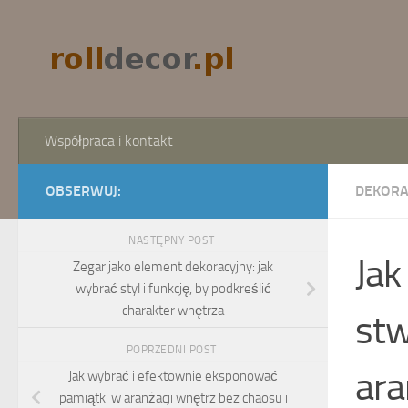
Skip to content
Współpraca i kontakt
OBSERWUJ:
DEKORA
NASTĘPNY POST
Jak
Zegar jako element dekoracyjny: jak
wybrać styl i funkcję, by podkreślić
charakter wnętrza
stw
POPRZEDNI POST
ara
Jak wybrać i efektownie eksponować
pamiątki w aranżacji wnętrz bez chaosu i