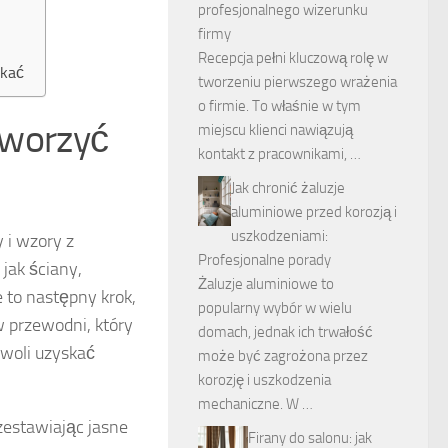
profesjonalnego wizerunku
firmy
Recepcja pełni kluczową rolę w
ikać
tworzeniu pierwszego wrażenia
o firmie. To właśnie w tym
stworzyć
miejscu klienci nawiązują
kontakt z pracownikami, …
Jak chronić żaluzje
aluminiowe przed korozją i
uszkodzeniami:
 i wzory z
Profesjonalne porady
jak ściany,
Żaluzje aluminiowe to
e to następny krok,
popularny wybór w wielu
 przewodni, który
domach, jednak ich trwałość
zwoli uzyskać
może być zagrożona przez
korozję i uszkodzenia
mechaniczne. W …
zestawiając jasne
Firany do salonu: jak