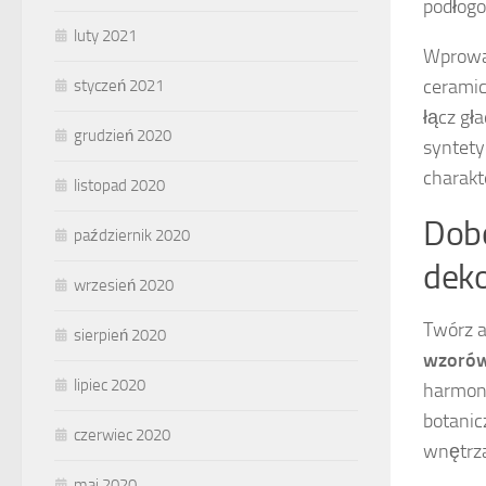
podłog
luty 2021
Wprowad
ceramic
styczeń 2021
łącz gł
grudzień 2020
syntety
charakt
listopad 2020
Dobó
październik 2020
deko
wrzesień 2020
Twórz a
sierpień 2020
wzoró
lipiec 2020
harmoni
botanic
czerwiec 2020
wnętrz
maj 2020