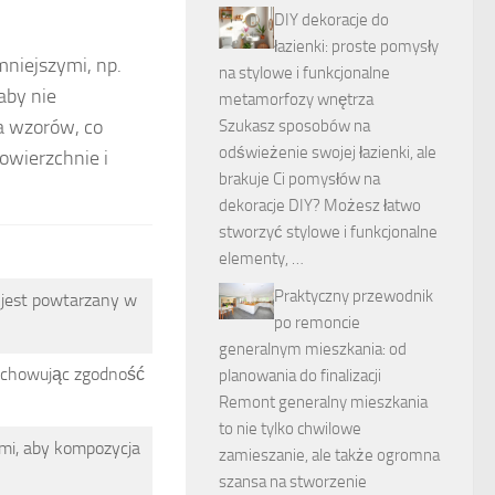
DIY dekoracje do
łazienki: proste pomysły
mniejszymi, np.
na stylowe i funkcjonalne
aby nie
metamorfozy wnętrza
a wzorów, co
Szukasz sposobów na
odświeżenie swojej łazienki, ale
owierzchnie i
brakuje Ci pomysłów na
dekoracje DIY? Możesz łatwo
stworzyć stylowe i funkcjonalne
elementy, …
Praktyczny przewodnik
 jest powtarzany w
po remoncie
generalnym mieszkania: od
zachowując zgodność
planowania do finalizacji
Remont generalny mieszkania
to nie tylko chwilowe
i, aby kompozycja
zamieszanie, ale także ogromna
szansa na stworzenie