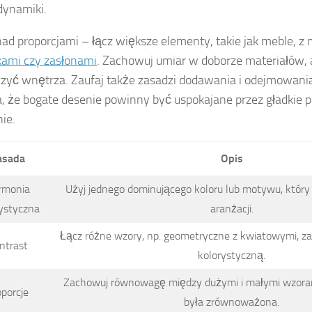
dynamiki.
nad proporcjami – łącz większe elementy, takie jak meble, z 
ami czy zasłonami
. Zachowuj umiar w doborze materiałów, 
czyć wnętrza. Zaufaj także zasadzi dodawania i odejmowani
, że bogate desenie powinny być uspokajane przez gładkie p
ie.
asada
Opis
rmonia
Użyj jednego dominującego koloru lub motywu, który
ystyczna
aranżacji.
Łącz różne wzory, np. geometryczne z kwiatowymi, 
ntrast
kolorystyczną.
Zachowuj równowagę między dużymi i małymi wzoram
oporcje
była zrównoważona.