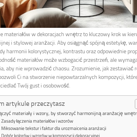
e materiałów w dekoracjach wnętrz to kluczowy krok w kie
jnej i stylowej aranżacji. Aby osiągnąć spójną estetykę, w
dy harmonii kolorystycznej, kontrastu oraz odpowiednie prop
odność materiałów może wzbogacić przestrzeń, ale wymag
ia, aby nie wprowadzić chaosu. Zrozumienie, jak zestawiać r
 pozwoli Ci na stworzenie niepowtarzalnych kompozycji, któr
ciedlać Twój gust i osobowość.
m artykule przeczytasz
łączyć materiały i wzory, by stworzyć harmonijną aranżację wnęt
Zasady łączenia materiałów i wzorów
Miksowanie tekstur i faktur dla urozmaicenia aranżacji
Dobór kolorów i wzorów w kompozycji dekoracyjnej