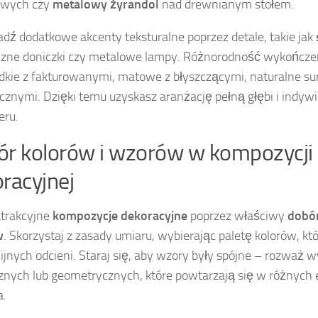
owych czy
metalowy żyrandol
nad drewnianym stołem.
ź dodatkowe akcenty teksturalne poprzez detale, takie jak
zne doniczki czy metalowe lampy. Różnorodność wykończeń
adkie z fakturowanymi, matowe z błyszczącymi, naturalne s
cznymi. Dzięki temu uzyskasz aranżację pełną głębi i indyw
eru.
r kolorów i wzorów w kompozycji
racyjnej
trakcyjne
kompozycje dekoracyjne
poprzez właściwy
dobó
w
. Skorzystaj z zasady umiaru, wybierając paletę kolorów, któ
jnych odcieni. Staraj się, aby wzory były spójne – rozwa
znych lub geometrycznych, które powtarzają się w różnych
a.