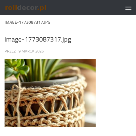
Skip to content
IMAGE-1773087317.JPG
image-1773087317.jpg
PRZEZ
·
9 MARCA 2026