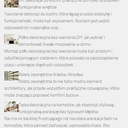
DIY dekoracje do kuchni: praktyczne pomysły na stylowe i
funkcjonalne wnętrze
Tworzenie dekoracji do kuchni, które łączą w sobie estetykę i
funkcjonalność, może być wyzwaniem. Kluczem jest wybór
odpowiednich materiałów oraz …
Półka dekoracyjna bez wiercenia DIY: jak wybrać i
zamontować trwałe mocowanie w domu
Montaż półki dekoracyjnej bez wiercenia może być prostym i
satysfakcjonującym zadaniem, które pozwala na zaoszczędzenie
czasu i uniknięcie zbędnych uszkodzeń …
Rolety zewnętrzne Kraków, Wrocław
Rolety zewnętrzne to nie tylko modny element
architektury, ale przede wszystkim praktyczne rozwiązanie, które
może znacząco poprawić komfort życia w …
Tacka dekoracyjna na komodzie: jak stworzyć stylową i
funkcjonalną aranżację bez typowych błędów
Nie ma nic bardziej frustrującego niż nieudana aranżacja tacki na
komodzie, która zamiast zachwycać, wprowadza chaos. Aby