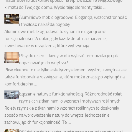
materiałów to doskonały sposób na wprowadzenie wyjątkowego
klimatu do Twojego domu. Wybierając elementy takie …
Aluminiowe meble ogrodowe: Elegancja, wszechstronność
i trwałość na każdą pogodę
Aluminiowe meble ogrodowe to synonim elegancji oraz
funkcjonalności. W dobie, gdy każdy detal ma znaczenie,
inwestowanie w urządzenia, które wytrzymają …
Plisy do okien – kiedy warto wybrać termoizolację i jak
dopasować je do wnętrza?
Plisy okienne to nie tylko estetyczny element wystroju wnętrza, ale
także funkcjonalne rozwiązanie, które może znacząco wpłynąć na
komfort cieplny …
Łączenie natury z funkcjonalnością: Różnorodność rolet
rzymskich z tkaninami o wzorach i motywach roślinnych
Rolety rzymskie z tkaninami o wzorach roślinnych to doskonały
sposób na wprowadzenie natury do wnętrz, jednocześnie
zachowując ich funkcjonalność. Te …