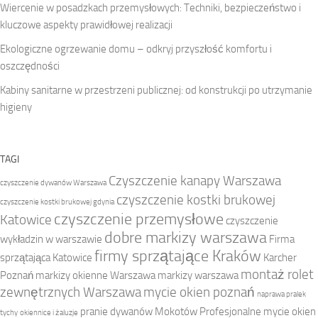
Wiercenie w posadzkach przemysłowych: Techniki, bezpieczeństwo i
kluczowe aspekty prawidłowej realizacji
Ekologiczne ogrzewanie domu – odkryj przyszłość komfortu i
oszczędności
Kabiny sanitarne w przestrzeni publicznej: od konstrukcji po utrzymanie
higieny
TAGI
Czyszczenie kanapy Warszawa
czyszczenie dywanów Warszawa
czyszczenie kostki brukowej
czyszczenie kostki brukowej gdynia
czyszczenie przemysłowe
Katowice
czyszczenie
dobre markizy warszawa
wykładzin w warszawie
Firma
firmy sprzątające Kraków
sprzątająca Katowice
Karcher
montaż rolet
Poznań
markizy okienne Warszawa
markizy warszawa
zewnętrznych Warszawa
mycie okien poznań
naprawa pralek
pranie dywanów Mokotów
Profesjonalne mycie okien
tychy
okiennice i żaluzje