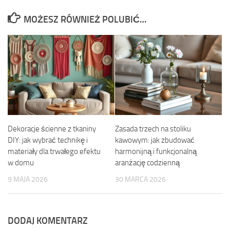
MOŻESZ RÓWNIEŻ POLUBIĆ…
Dekoracje ścienne z tkaniny
Zasada trzech na stoliku
DIY: jak wybrać technikę i
kawowym: jak zbudować
materiały dla trwałego efektu
harmonijną i funkcjonalną
w domu
aranżację codzienną
9 MAJA 2026
30 MARCA 2026
DODAJ KOMENTARZ