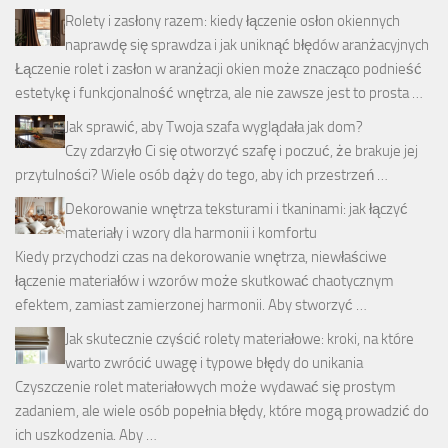
Rolety i zasłony razem: kiedy łączenie osłon okiennych
naprawdę się sprawdza i jak uniknąć błędów aranżacyjnych
Łączenie rolet i zasłon w aranżacji okien może znacząco podnieść
estetykę i funkcjonalność wnętrza, ale nie zawsze jest to prosta …
Jak sprawić, aby Twoja szafa wyglądała jak dom?
Czy zdarzyło Ci się otworzyć szafę i poczuć, że brakuje jej
przytulności? Wiele osób dąży do tego, aby ich przestrzeń …
Dekorowanie wnętrza teksturami i tkaninami: jak łączyć
materiały i wzory dla harmonii i komfortu
Kiedy przychodzi czas na dekorowanie wnętrza, niewłaściwe
łączenie materiałów i wzorów może skutkować chaotycznym
efektem, zamiast zamierzonej harmonii. Aby stworzyć …
Jak skutecznie czyścić rolety materiałowe: kroki, na które
warto zwrócić uwagę i typowe błędy do unikania
Czyszczenie rolet materiałowych może wydawać się prostym
zadaniem, ale wiele osób popełnia błędy, które mogą prowadzić do
ich uszkodzenia. Aby …