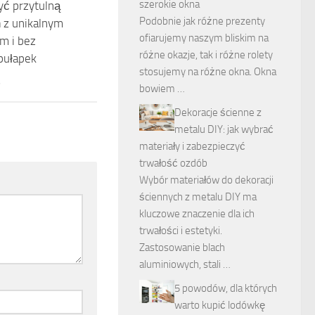
szerokie okna
yć przytulną
Podobnie jak różne prezenty
 z unikalnym
ofiarujemy naszym bliskim na
m i bez
różne okazje, tak i różne rolety
pułapek
stosujemy na różne okna. Okna
6
bowiem …
Dekoracje ścienne z
metalu DIY: jak wybrać
materiały i zabezpieczyć
trwałość ozdób
Wybór materiałów do dekoracji
ściennych z metalu DIY ma
kluczowe znaczenie dla ich
trwałości i estetyki.
Zastosowanie blach
aluminiowych, stali …
5 powodów, dla których
warto kupić lodówkę