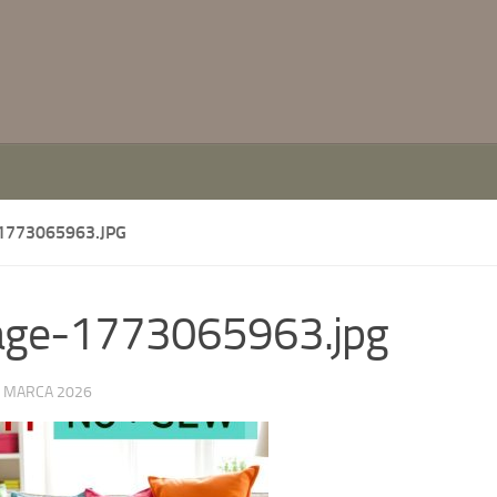
1773065963.JPG
age-1773065963.jpg
 MARCA 2026