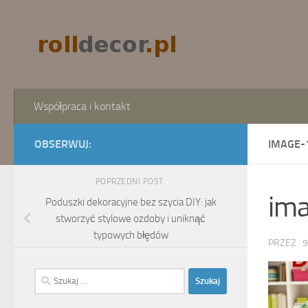
Skip to content
Współpraca i kontakt
OBSERWUJ:
IMAGE-
POPRZEDNI POST
im
Poduszki dekoracyjne bez szycia DIY: jak
stworzyć stylowe ozdoby i uniknąć
typowych błędów
PRZEZ
·
9
Szukaj: