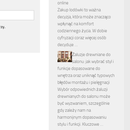
online
Zakup lodówki to ważna
decyzja, która może znacząco
wpłynąć na komfort
zy.
codziennego życia. W dobie
cyfryzacji coraz więcej osób
decyduje …
Żaluzje drewniane do
salonu: jak wybrać styl i
funkcje dopasowane do
wnętrza oraz uniknąć typowych
błędów montażu i pielęgnacji
Wybór odpowiednich żaluzji
drewnianych do salonu może
być wyzwaniem, szczególnie
gdy zależy nam na
harmonijnym dopasowaniu
stylu i funkcji. Kluczowe …