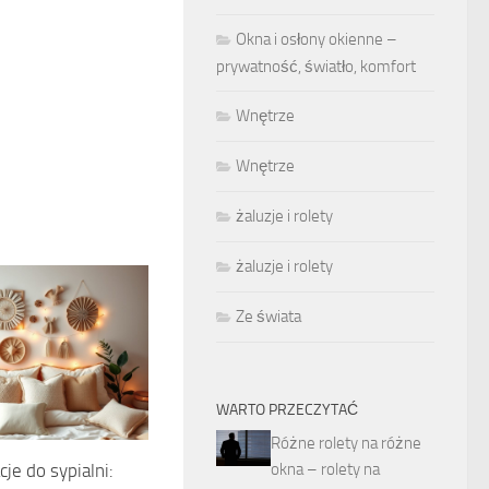
Okna i osłony okienne –
prywatność, światło, komfort
Wnętrze
Wnętrze
żaluzje i rolety
żaluzje i rolety
Ze świata
WARTO PRZECZYTAĆ
Różne rolety na różne
okna – rolety na
je do sypialni: