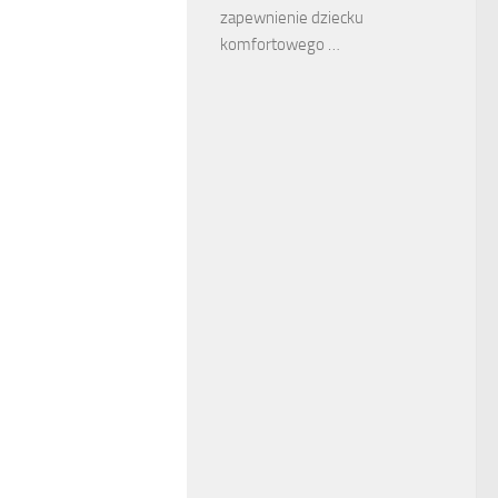
zapewnienie dziecku
komfortowego …