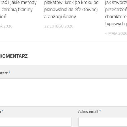
rać i jakie metody
plakatów: krok po kroku od
jak stworz
j chronią tkaniny
planowania do efektownej
przestrzeń
zień
aranżacji ściany
charaktere
typowych 
IA 2026
22 LUTEGO 2026
4 MAJA 202
 KOMENTARZ
tarz
*
a
*
Adres email
*