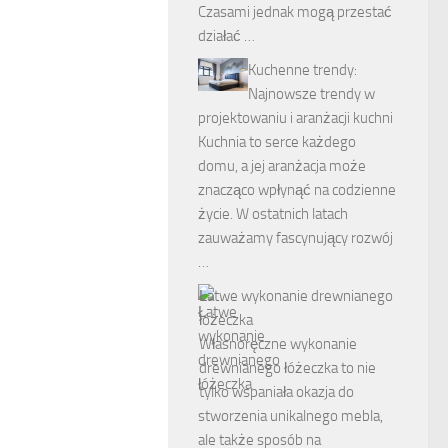
Czasami jednak mogą przestać
działać …
Kuchenne trendy:
Najnowsze trendy w
projektowaniu i aranżacji kuchni
Kuchnia to serce każdego
domu, a jej aranżacja może
znacząco wpłynąć na codzienne
życie. W ostatnich latach
zauważamy fascynujący rozwój
…
Łatwe wykonanie drewnianego
łóżeczka
Własnoręczne wykonanie
drewnianego łóżeczka to nie
tylko wspaniała okazja do
stworzenia unikalnego mebla,
ale także sposób na