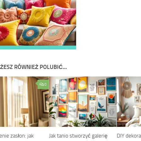
ŻESZ RÓWNIEŻ POLUBIĆ…
0
nie zasłon: jak
Jak tanio stworzyć galerię
DIY dekorac