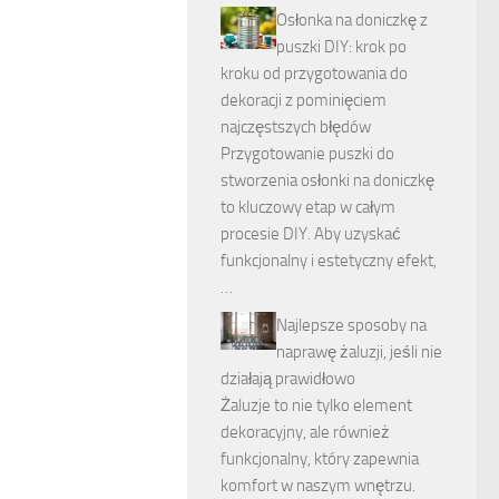
Osłonka na doniczkę z
puszki DIY: krok po
kroku od przygotowania do
dekoracji z pominięciem
najczęstszych błędów
Przygotowanie puszki do
stworzenia osłonki na doniczkę
to kluczowy etap w całym
procesie DIY. Aby uzyskać
funkcjonalny i estetyczny efekt,
…
Najlepsze sposoby na
naprawę żaluzji, jeśli nie
działają prawidłowo
Żaluzje to nie tylko element
dekoracyjny, ale również
funkcjonalny, który zapewnia
komfort w naszym wnętrzu.