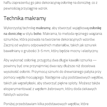
haftu zaprezentuj go jako dekoracyjną osłonkę na doniczkę, co z
pewnością przyciągnie wzrok.
Technika makramy
Wykorzystaj technikę
makramy
, aby stworzyć wyjątkową
osłonkę
na doniczkę
w stylu
boho
. Makrama, to metoda ręcznego wiązania
sznurków, która pozwala na tworzenie dekoracyjnych wzorów.
Zacznij od wyboru odpowiednich materiałów, takich jak sznurek
bawełniany o grubości 3-5 mm, który będzie mocny i elastyczny.
Aby wykonać osłonkę, przygotuj dwa długie kawałki sznurka —
powinny być one przynajmniej dwa razy dłuższe niż docelowa
wysokość osłonki. Przymocuj sznurki do drewnianego patyka przy
pomocy węzła mocującego. Następnie użyj podstawowych węzłów,
takich jak węzeł płaski, aby stworzyć piękne sploty. Możesz także
eksperymentować z węzłem żebrowym, który doda ciekawych
falistych wzorów.
Poniżej przedstawiam kilka podstawowych węzłów, które