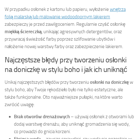
W przypadku osłonek z kartonu lub papieru, wyłożenie
wnętrza
folią malarską lub malowanie wodoodpornym lakierem
zabezpieczy je przed zawilgoceniem. Regularnie czyść osłonkę
miękką ściereczką
, unikając agresywnych detergentów, oraz
przywracaj świeżość farby poprzez szlifowanie ubytków i
nałożenie nowej warstwy farby oraz zabezpieczenie lakierem.
Najczęstsze błędy przy tworzeniu osłonki
na doniczkę w stylu boho i jak ich uniknąć
Unikaj najczęstszych błędów przy tworzeniu
osłonki na doniczkę
w
stylu boho, aby Twoje rękodzieło było nie tylko estetyczne, ale
także funkcjonalne. Oto najważniejsze pułapki, na które warto
zwrócić uwagę:
Brak otworów drenażowych
– używaj osłonek z otworami lub
dodaj warstwę drenażu, aby uniknąć gromadzenia się wody,
co prowadzi do gnicia korzeni.
Stojąca woda
– zawsze sprawdzaj, czy woda nie pozostaje w