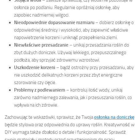
osłonce po podlaniu. Regularnie opróżniaj osłonkę, aby
zapobiec nadmiernej wilgoci.
Nieodpowiednie dopasowanie rozmiaru
– dobierz osłonkę o
odpowiedniej średnicy i wysokości, aby zapewnić właściwe
napowietrzenie korzeni i uniknąć przepełnienia ziemi.
Niewłaściwe przesadzanie
– unikaj przesadzania roślin do
zbyt dużych doniczek. Używaj lekkiego, przepuszczalnego
podłoża, aby sprzyjać zdrowemu wzrostowi.
Uszkodzenie korzeni
– bądź ostrożny przy przesadzaniu, aby
nie uszkodzić delikatnych korzeni przez zbyt energiczne
szorowanie czy cięcie.
Problemy z podlewaniem
– kontroluj ilość wody, unikaj
zarówno nadmiernego zalewania, jak i przesuszania roślin, co
wpływa na ich zdrowie.
Zachowując te wskazówki, sprawisz, że Twoja
osłonka na doniczkę
będzie stylowa oraz odpowiednia do uprawy roślin. Kreatywność w
DIY wymaga także dbałości o detale i funkcjonalność. Sprawdź
swoje materiały i metody przed przystąpieniem do pracy.