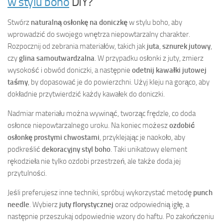
w stylu boho
DIY?
Stwórz
naturalną osłonkę na doniczkę
w stylu boho, aby
wprowadzić do swojego wnętrza niepowtarzalny charakter.
Rozpocznij od zebrania materiałów, takich jak
juta
,
sznurek jutowy
,
czy
glina samoutwardzalna
. W przypadku osłonki z juty, zmierz
wysokość i obwód doniczki, a następnie
odetnij kawałki jutowej
taśmy
, by dopasować je do powierzchni. Użyj kleju na gorąco, aby
dokładnie przytwierdzić każdy kawałek do doniczki.
Nadmiar materiału można wywinąć, tworząc frędzle, co doda
osłonce niepowtarzalnego uroku. Na koniec możesz
ozdobić
osłonkę prostymi chwostami
, przyklejając je naokoło, aby
podkreślić
dekoracyjny styl boho
. Taki unikatowy element
rękodzieła nie tylko ozdobi przestrzeń, ale także doda jej
przytulności.
Jeśli preferujesz inne techniki, spróbuj wykorzystać metodę
punch
needle
. Wybierz
juty florystycznej
oraz odpowiednią igłę, a
następnie przeszukaj odpowiednie wzory do haftu. Po zakończeniu