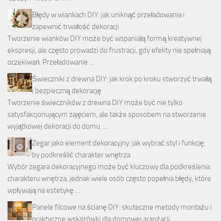
Błędy w wiankach DIY: jak uniknąć przeładowania i
zapewnić trwałość dekoracji
Tworzenie wianków DIY może być wspaniałą formą kreatywnej
ekspresji, ale często prowadzi do frustracji, gdy efekty nie spełniają
oczekiwań. Przeładowanie …
Świeczniki z drewna DIY: jak krok po kroku stworzyć trwałą
i bezpieczną dekorację
Tworzenie świeczników z drewna DIY może być nie tylko
satysfakcjonującym zajęciem, ale także sposobem na stworzenie
wyjątkowej dekoracji do domu. …
Zegar jako element dekoracyjny: jak wybrać styl i funkcję,
by podkreślić charakter wnętrza
Wybór zegara dekoracyjnego może być kluczowy dla podkreślenia
charakteru wnętrza, jednak wiele osób często popełnia błędy, które
wpływają na estetykę …
Panele filcowe na ścianę DIY: skuteczne metody montażu i
praktyczne wskazówki dla domowej aranżacji