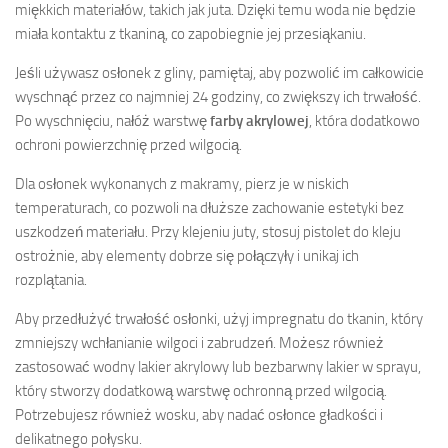
miękkich materiałów, takich jak juta. Dzięki temu woda nie będzie
miała kontaktu z tkaniną, co zapobiegnie jej przesiąkaniu.
Jeśli używasz osłonek z gliny, pamiętaj, aby pozwolić im całkowicie
wyschnąć przez co najmniej 24 godziny, co zwiększy ich trwałość.
Po wyschnięciu, nałóż warstwę
farby akrylowej
, która dodatkowo
ochroni powierzchnię przed wilgocią.
Dla osłonek wykonanych z makramy, pierz je w niskich
temperaturach, co pozwoli na dłuższe zachowanie estetyki bez
uszkodzeń materiału. Przy klejeniu juty, stosuj pistolet do kleju
ostrożnie, aby elementy dobrze się połączyły i unikaj ich
rozplątania.
Aby przedłużyć trwałość osłonki, użyj impregnatu do tkanin, który
zmniejszy wchłanianie wilgoci i zabrudzeń. Możesz również
zastosować wodny lakier akrylowy lub bezbarwny lakier w sprayu,
który stworzy dodatkową warstwę ochronną przed wilgocią.
Potrzebujesz również wosku, aby nadać osłonce gładkości i
delikatnego połysku.