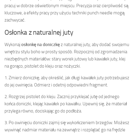
pracuj w dobrze oświetlonym miejscu. Precyzja oraz cierpliwość są
kluczowe, a efekty pracy przy użyciu techniki punch needle mogą
zachwycać.
Osłonka z naturalnej juty
Wykonaj
osłonkę na doniczkę
z naturalnej juty, aby dodać swojemu
wnętrzu stylu boho w prosty sposób. Rozpocznij od zgromadzenia
niezbędnych materiałów: stary worek jutowy lub kawałek juty, klej
na gorąco, pistolet do kleju oraz nożyczki.
1. Zmierz doniczkę, aby określić, jak długi kawałek juty potrzebujesz
do jej owinięcia. Odmierz i odetnij odpowiedni fragment.
2. Rozgrzej pistolet do kleju. Zacznij przyklejać jutę od jednego
końca doniczki, klejąc kawałek po kawałku. Upewnij się, że materiał
przylega równo, dociskając go do podłoża.
3. Po owinięciu doniczki zajmij się wykończeniem brzegów. Możesz
wywinąć nadmiar materiału na zewnątrz i rozplątać go na frędzle