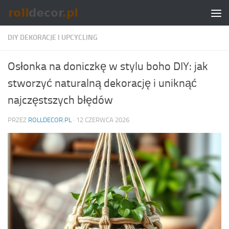
Skip to content
DIY DEKORACJE I UPCYCLING
Osłonka na doniczkę w stylu boho DIY: jak
stworzyć naturalną dekorację i uniknąć
najczęstszych błędów
PRZEZ
ROLLDECOR.PL
·
12 CZERWCA 2026