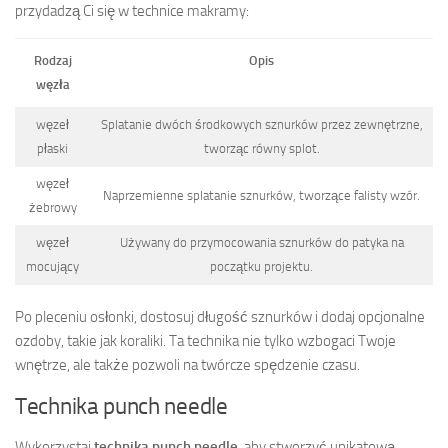
przydadzą Ci się w technice makramy:
Rodzaj
Opis
węzła
węzeł
Splatanie dwóch środkowych sznurków przez zewnętrzne,
płaski
tworząc równy splot.
węzeł
Naprzemienne splatanie sznurków, tworzące falisty wzór.
żebrowy
węzeł
Używany do przymocowania sznurków do patyka na
mocujący
początku projektu.
Po pleceniu osłonki, dostosuj długość sznurków i dodaj opcjonalne
ozdoby, takie jak koraliki. Ta technika nie tylko wzbogaci Twoje
wnętrze, ale także pozwoli na twórcze spędzenie czasu.
Technika punch needle
Wykorzystaj
technika punch needle
, aby stworzyć unikatową