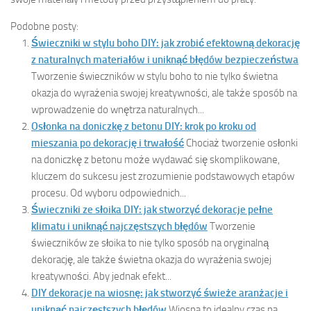
Podobne posty:
Świeczniki w stylu boho DIY: jak zrobić efektowną dekorację
z naturalnych materiałów i uniknąć błędów bezpieczeństwa
Tworzenie świeczników w stylu boho to nie tylko świetna
okazja do wyrażenia swojej kreatywności, ale także sposób na
wprowadzenie do wnętrza naturalnych...
Osłonka na doniczkę z betonu DIY: krok po kroku od
mieszania po dekorację i trwałość
Chociaż tworzenie osłonki
na doniczkę z betonu może wydawać się skomplikowane,
kluczem do sukcesu jest zrozumienie podstawowych etapów
procesu. Od wyboru odpowiednich...
Świeczniki ze słoika DIY: jak stworzyć dekoracje pełne
klimatu i uniknąć najczęstszych błędów
Tworzenie
świeczników ze słoika to nie tylko sposób na oryginalną
dekorację, ale także świetna okazja do wyrażenia swojej
kreatywności. Aby jednak efekt...
DIY dekoracje na wiosnę: jak stworzyć świeże aranżacje i
uniknąć najczęstszych błędów
Wiosna to idealny czas na