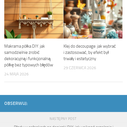
Makrama półka DIY: jak
Klej do decoupage: jak wybrać
samodzielnie zrobić
i zastosować, by efekt był
dekoracyjną i funkcjonalną
trwały i estetyczny
półkę bez typowych błędów
29 CZERWCA 2026
24 MAJA 2026
OBSERWUJ:
NASTĘPNY POST