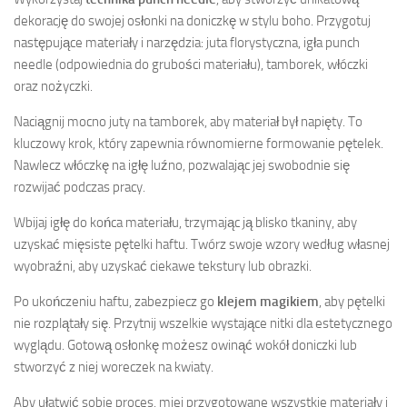
dekorację do swojej osłonki na doniczkę w stylu boho. Przygotuj
następujące materiały i narzędzia: juta florystyczna, igła punch
needle (odpowiednia do grubości materiału), tamborek, włóczki
oraz nożyczki.
Naciągnij mocno juty na tamborek, aby materiał był napięty. To
kluczowy krok, który zapewnia równomierne formowanie pętelek.
Nawlecz włóczkę na igłę luźno, pozwalając jej swobodnie się
rozwijać podczas pracy.
Wbijaj igłę do końca materiału, trzymając ją blisko tkaniny, aby
uzyskać mięsiste pętelki haftu. Twórz swoje wzory według własnej
wyobraźni, aby uzyskać ciekawe tekstury lub obrazki.
Po ukończeniu haftu, zabezpiecz go
klejem magikiem
, aby pętelki
nie rozplątały się. Przytnij wszelkie wystające nitki dla estetycznego
wyglądu. Gotową osłonkę możesz owinąć wokół doniczki lub
stworzyć z niej woreczek na kwiaty.
Aby ułatwić sobie proces, miej przygotowane wszystkie materiały i