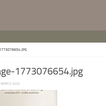
1773076654.JPG
age-1773076654.jpg
 MARCA 2026