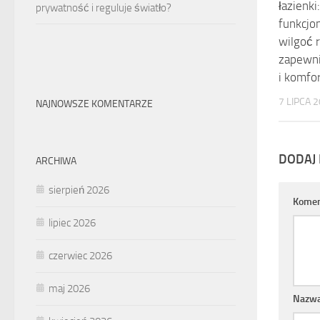
łazienki
prywatność i reguluje światło?
funkcjo
wilgoć 
zapewni
i komfo
7 LIPCA 
NAJNOWSZE KOMENTARZE
DODAJ
ARCHIWA
sierpień 2026
Komen
lipiec 2026
czerwiec 2026
maj 2026
Nazw