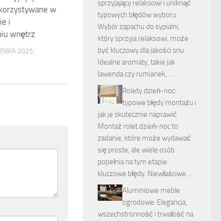
sprzyjający relaksowi i uniknąć
ykorzystywane w
typowych błędów wyboru
e i
Wybór zapachu do sypialni,
iu wnętrz
który sprzyja relaksowi, może
być kluczowy dla jakości snu.
RNIKA 2025
Idealne aromaty, takie jak
lawenda czy rumianek, …
Rolety dzień-noc:
typowe błędy montażu i
jak je skutecznie naprawić
Montaż rolet dzień-noc to
zadanie, które może wydawać
się proste, ale wiele osób
popełnia na tym etapie
kluczowe błędy. Niewłaściwe …
Aluminiowe meble
ogrodowe: Elegancja,
wszechstronność i trwałość na