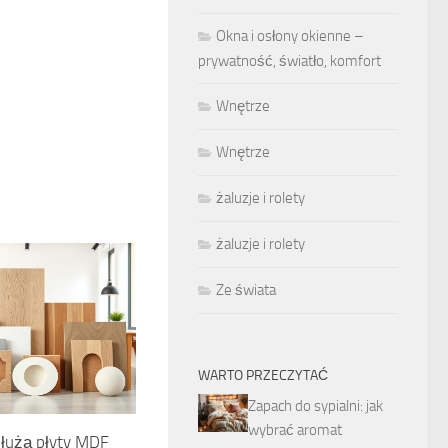
Okna i osłony okienne –
prywatność, światło, komfort
Wnętrze
Wnętrze
żaluzje i rolety
żaluzje i rolety
Ze świata
WARTO PRZECZYTAĆ
Zapach do sypialni: jak
wybrać aromat
służą płyty MDF