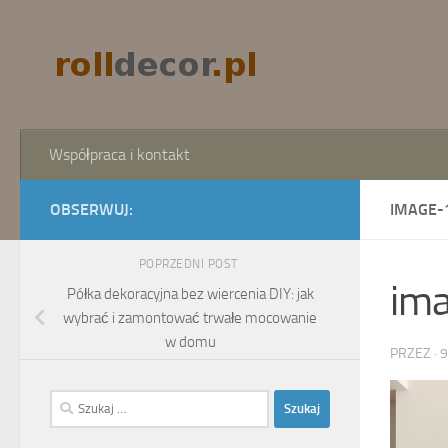
Skip to content
Współpraca i kontakt
OBSERWUJ:
IMAGE-
POPRZEDNI POST
im
Półka dekoracyjna bez wiercenia DIY: jak
wybrać i zamontować trwałe mocowanie
w domu
PRZEZ
·
9
Szukaj: