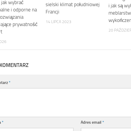
: jak wybrać
sielski klimat południowej
i jak są w
nalne i odporne na
Francji
meblarstwi
rozwiązania
wykończen
14 LIPCA 2023
ające prywatność
20 PAŹDZIE
rt
2026
 KOMENTARZ
tarz
*
a
*
Adres email
*