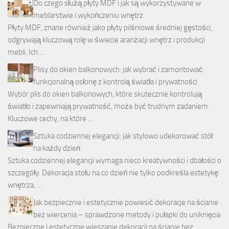
Do czego służą płyty MDF i jak są wykorzystywane w
meblarstwie i wykończeniu wnętrz
Płyty MDF, znane również jako płyty pilśniowe średniej gęstości,
odgrywają kluczową rolę w świecie aranżacji wnętrz i produkcji
mebli. Ich …
Plisy do okien balkonowych: jak wybrać i zamontować
funkcjonalną osłonę z kontrolą światła i prywatności
Wybór plis do okien balkonowych, które skutecznie kontrolują
światło i zapewniają prywatność, może być trudnym zadaniem.
Kluczowe cechy, na które …
Sztuka codziennej elegancji: jak stylowo udekorować stół
na każdy dzień
Sztuka codziennej elegancji wymaga nieco kreatywności i dbałości o
szczegóły. Dekoracja stołu na co dzień nie tylko podkreśla estetykę
wnętrza, …
Jak bezpiecznie i estetycznie powiesić dekoracje na ścianie
bez wiercenia – sprawdzone metody i pułapki do uniknięcia
Bezpieczne i estetyczne wieszanie dekoracji na ścianie bez