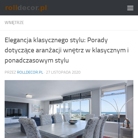
Skip to content
WNĘTRZE
Elegancja klasycznego stylu: Porady
dotyczące aranżacji wnętrz w klasycznym i
ponadczasowym stylu
PRZEZ
ROLLDECOR.PL
·
27 LISTOPADA 2020