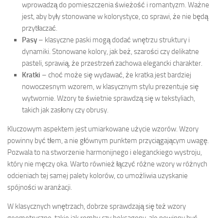
wprowadzą do pomieszczenia świeżość i romantyzm. Ważne
jest, aby były stonowane w kolorystyce, co sprawi, że nie będą
przytłaczać.
Pasy
– klasyczne paski mogą dodać wnętrzu struktury i
dynamiki. Stonowane kolory, jak beż, szarości czy delikatne
pasteli, sprawią, że przestrzeń zachowa elegancki charakter.
Kratki
– choć może się wydawać, że kratka jest bardziej
nowoczesnym wzorem, w klasycznym stylu prezentuje się
wytwornie. Wzory te świetnie sprawdzą się w tekstyliach,
takich jak zasłony czy obrusy.
Kluczowym aspektem jest umiarkowane użycie wzorów. Wzory
powinny być tłem, a nie głównym punktem przyciągającym uwagę.
Pozwala to na stworzenie harmonijnego i eleganckiego wystroju,
który nie męczy oka. Warto również łączyć różne wzory w różnych
odcieniach tej samej palety kolorów, co umożliwia uzyskanie
spójności w aranżacji.
W klasycznych wnętrzach, dobrze sprawdzają się też wzory
geometryczne, takie jak romby czy heksagony, ale powinny być