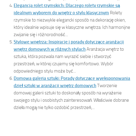
Elegancja rolet rzymskich: Dlaczego rolety rzymskie są
idealnym wyborem do wnętrz o stylu klasycznym
Rolety
rzymskie to niezwykle elegancki sposób na dekorację okien,
który idealnie wpisuje się w klasyczne wnętrza. Ich harmonijne
zwijanie się i różnorodność...
Stylowe wnętrza: Inspiracje i porady dotyczące aranżacji
wnętrz domowych w różnych stylach
Aranżacja wnętrz to
sztuka, która pozwala nam wyrazić siebie i stworzyć
przestrzeń, w której czujemy się komfortowo. Wybór
odpowiedniego stylu może być...
Domowa galeria sztuki: Porady dotyczące wyeksponowania
dzieł sztuki w aranżacji wnętrz domowych
Tworzenie
domowej galerii sztuki to doskonały sposób na wyrażenie
swojego stylu i osobistych zainteresowań. Właściwie dobrane
dzieła mogą nie tylko ozdobić przestrzeń,...