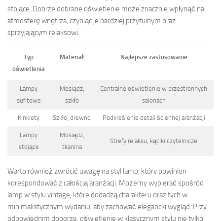
stojące. Dobrze dobrane oświetlenie może znacznie wpłynąć na
atmosferę wnętrza, czyniąc je bardziej przytulnym oraz
sprzyjającym relaksowi.
Typ
Materiał
Najlepsze zastosowanie
oświetlenia
Lampy
Mosiądz,
Centralne oświetlenie w przestronnych
sufitowe
szkło
salonach
Kinkiety
Szkło, drewno
Podkreślenie detali ściennej aranżacji
Lampy
Mosiądz,
Strefy relaksu, kąciki czytelnicze
stojące
tkanina
Warto również zwrócić uwagę na styl lamp, który powinien
korespondować z całością aranżacji. Możemy wybierać spośród
lamp w stylu vintage, które dodadzą charakteru oraz tych w
minimalistycznym wydaniu, aby zachować elegancki wygląd. Przy
odpowiednim doborze, oświetlenie w klasycznym stylu nie tylko