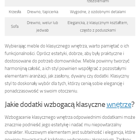
rzeźbieniami
Krzesła
Drewno, tapicerka
Wygodne, z ozdobnymi detalami
Drewno, welur lub
Elegancka, z klasycznym kształtem,
Sofa
jedwab
często z poduszkami
Wybierając meble do klasycznego wnętrza, warto pamiętać o ich
funkcjonalności. Oprócz estetyki, dobrze, aby były praktyczne i
dostosowane do potrzeb domowników. Meble powinny tworzyć
harmonijną całość, a ich styl powinien współgrać z pozostałymi
elementami aranżacji, jak zasłony, dywany czy dodatki. Klasyczny
styl to doskonały wybór dla tych, którzy cenią sobie elegancję i
ponadczasowość w swoim otoczeniu.
Jakie dodatki wzbogacą klasyczne
wnętrze
?
Wzbogacenie klasycznego wnętrza odpowiednimi dodatkami może
znacznie podnieść jego estetykę i nadać mu niepowtarzalny
charakter. Kluczowym elementem jest subtelność i elegancja, które
powinny towarzyszyć każdemu wybranemu akcesorium. Zasłony