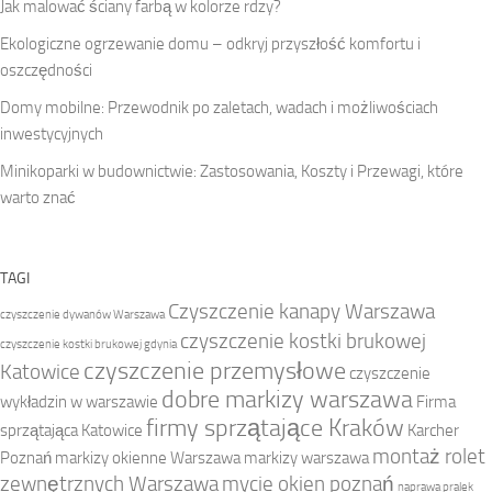
Jak malować ściany farbą w kolorze rdzy?
Ekologiczne ogrzewanie domu – odkryj przyszłość komfortu i
oszczędności
Domy mobilne: Przewodnik po zaletach, wadach i możliwościach
inwestycyjnych
Minikoparki w budownictwie: Zastosowania, Koszty i Przewagi, które
warto znać
TAGI
Czyszczenie kanapy Warszawa
czyszczenie dywanów Warszawa
czyszczenie kostki brukowej
czyszczenie kostki brukowej gdynia
czyszczenie przemysłowe
Katowice
czyszczenie
dobre markizy warszawa
wykładzin w warszawie
Firma
firmy sprzątające Kraków
sprzątająca Katowice
Karcher
montaż rolet
Poznań
markizy okienne Warszawa
markizy warszawa
zewnętrznych Warszawa
mycie okien poznań
naprawa pralek