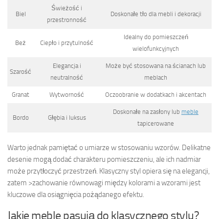
Świeżość i
Biel
Doskonałe tło dla mebli i dekoracji
przestronność
Idealny do pomieszczeń
Beż
Ciepło i przytulność
wielofunkcyjnych
Elegancja i
Może być stosowana na ścianach lub
Szarość
neutralność
meblach
Granat
Wytworność
Oczoobranie w dodatkach i akcentach
Doskonałe na zasłony lub
meble
Bordo
Głębia i luksus
tapicerowane
Warto jednak pamiętać o umiarze w stosowaniu wzorów. Delikatne
desenie mogą dodać charakteru pomieszczeniu, ale ich nadmiar
może przytłoczyć przestrzeń. Klasyczny styl opiera się na elegancji,
zatem >zachowanie równowagi między kolorami a wzorami jest
kluczowe dla osiągnięcia pożądanego efektu.
Jakie meble pasują do klasycznego stylu?