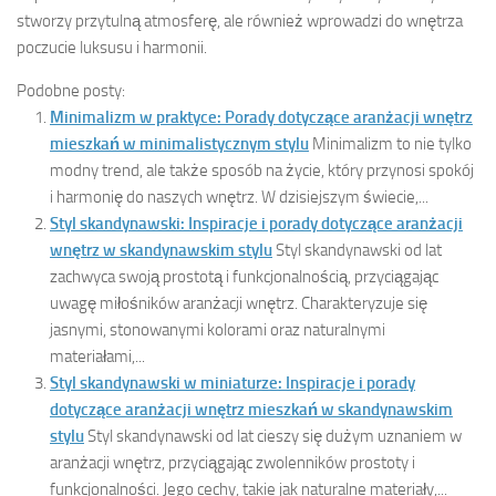
stworzy przytulną atmosferę, ale również wprowadzi do wnętrza
poczucie luksusu i harmonii.
Podobne posty:
Minimalizm w praktyce: Porady dotyczące aranżacji wnętrz
mieszkań w minimalistycznym stylu
Minimalizm to nie tylko
modny trend, ale także sposób na życie, który przynosi spokój
i harmonię do naszych wnętrz. W dzisiejszym świecie,...
Styl skandynawski: Inspiracje i porady dotyczące aranżacji
wnętrz w skandynawskim stylu
Styl skandynawski od lat
zachwyca swoją prostotą i funkcjonalnością, przyciągając
uwagę miłośników aranżacji wnętrz. Charakteryzuje się
jasnymi, stonowanymi kolorami oraz naturalnymi
materiałami,...
Styl skandynawski w miniaturze: Inspiracje i porady
dotyczące aranżacji wnętrz mieszkań w skandynawskim
stylu
Styl skandynawski od lat cieszy się dużym uznaniem w
aranżacji wnętrz, przyciągając zwolenników prostoty i
funkcjonalności. Jego cechy, takie jak naturalne materiały,...