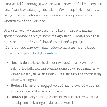
okna, ale także pomagają w zachowaniu prywatności i regulowaniu
ilości światła wpadającego do salonu. Wybierając lekkie tkaniny w
jasnych kolorach lub kwiatowe wzory, można wprowadzić do
wnętrza świeżość i lekkość.
Dywan to kolejny kluczowy element, który może w znaczący
sposób wpłynąć na przytulność małego salonu. Dodaje on ciepła
pod stopami i może zdefiniować przestrzeń w pokoju.
Różnorodność wzorów i materiałów sprawia, że można łatwo
dopasować dywan do
stylu wnętrza
.
Rośliny doniczkowe
to doskonały sposób na ożywienie
salonu. Dodatkowo, wprowadzają one do wnętrza naturalny
klimat. Rośliny takie jak zamiokulkas, sansewieria czy fikus są
łatwe w pielęgnacji.
Świece i lampiony
mogą stworzyć nastrojowe oświetlenie,
które sprzyja relaksowi wieczorem.
Obrazy i plakaty
pomogą zaakcentować charakter wnętrza,
dodając mu unikalnego stylu i osobowości.