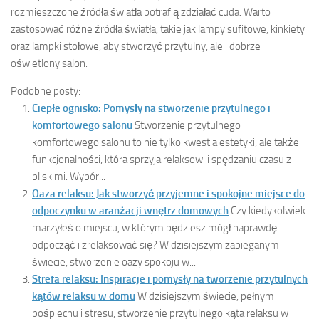
rozmieszczone źródła światła potrafią zdziałać cuda. Warto
zastosować różne źródła światła, takie jak lampy sufitowe, kinkiety
oraz lampki stołowe, aby stworzyć przytulny, ale i dobrze
oświetlony salon.
Podobne posty:
Ciepłe ognisko: Pomysły na stworzenie przytulnego i
komfortowego salonu
Stworzenie przytulnego i
komfortowego salonu to nie tylko kwestia estetyki, ale także
funkcjonalności, która sprzyja relaksowi i spędzaniu czasu z
bliskimi. Wybór...
Oaza relaksu: Jak stworzyć przyjemne i spokojne miejsce do
odpoczynku w aranżacji wnętrz domowych
Czy kiedykolwiek
marzyłeś o miejscu, w którym będziesz mógł naprawdę
odpocząć i zrelaksować się? W dzisiejszym zabieganym
świecie, stworzenie oazy spokoju w...
Strefa relaksu: Inspiracje i pomysły na tworzenie przytulnych
kątów relaksu w domu
W dzisiejszym świecie, pełnym
pośpiechu i stresu, stworzenie przytulnego kąta relaksu w