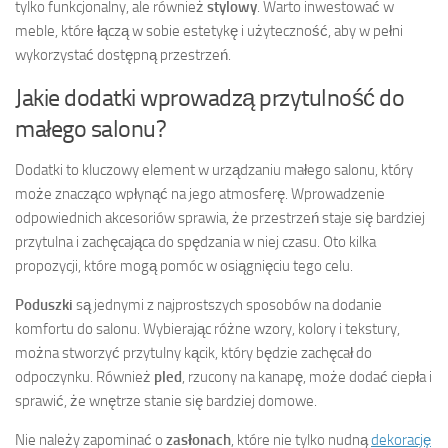
tylko funkcjonalny, ale również
stylowy
. Warto inwestować w
meble, które łączą w sobie estetykę i użyteczność, aby w pełni
wykorzystać dostępną przestrzeń.
Jakie dodatki wprowadzą przytulność do
małego salonu?
Dodatki to kluczowy element w urządzaniu małego salonu, który
może znacząco wpłynąć na jego atmosferę. Wprowadzenie
odpowiednich akcesoriów sprawia, że przestrzeń staje się bardziej
przytulna i zachęcająca do spędzania w niej czasu. Oto kilka
propozycji, które mogą pomóc w osiągnięciu tego celu.
Poduszki
są jednymi z najprostszych sposobów na dodanie
komfortu do salonu. Wybierając różne wzory, kolory i tekstury,
można stworzyć przytulny kącik, który będzie zachęcał do
odpoczynku. Również
pled
, rzucony na kanapę, może dodać ciepła i
sprawić, że wnętrze stanie się bardziej domowe.
Nie należy zapominać o
zasłonach
, które nie tylko nudną
dekorację