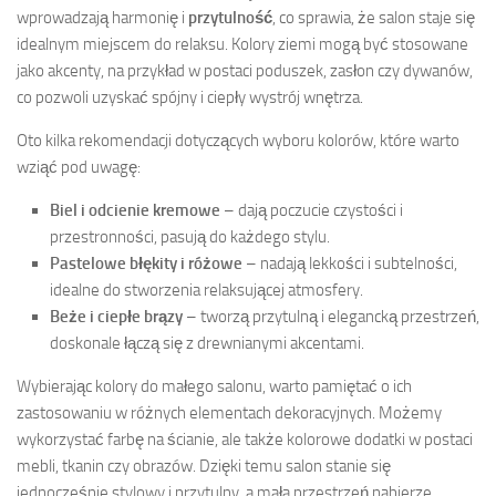
wprowadzają harmonię i
przytulność
, co sprawia, że salon staje się
idealnym miejscem do relaksu. Kolory ziemi mogą być stosowane
jako akcenty, na przykład w postaci poduszek, zasłon czy dywanów,
co pozwoli uzyskać spójny i ciepły wystrój wnętrza.
Oto kilka rekomendacji dotyczących wyboru kolorów, które warto
wziąć pod uwagę:
Biel i odcienie kremowe
– dają poczucie czystości i
przestronności, pasują do każdego stylu.
Pastelowe błękity i różowe
– nadają lekkości i subtelności,
idealne do stworzenia relaksującej atmosfery.
Beże i ciepłe brązy
– tworzą przytulną i elegancką przestrzeń,
doskonale łączą się z drewnianymi akcentami.
Wybierając kolory do małego salonu, warto pamiętać o ich
zastosowaniu w różnych elementach dekoracyjnych. Możemy
wykorzystać farbę na ścianie, ale także kolorowe dodatki w postaci
mebli, tkanin czy obrazów. Dzięki temu salon stanie się
jednocześnie stylowy i przytulny, a mała przestrzeń nabierze