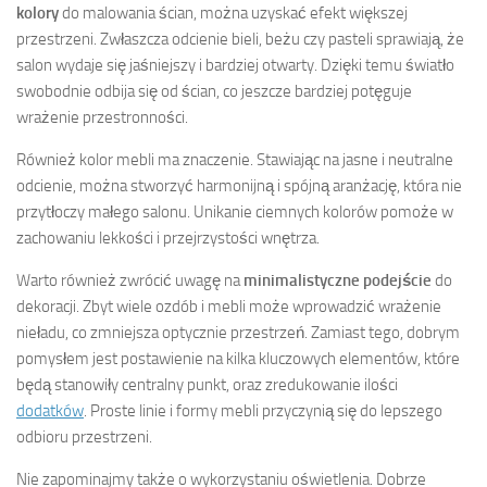
kolory
do malowania ścian, można uzyskać efekt większej
przestrzeni. Zwłaszcza odcienie bieli, beżu czy pasteli sprawiają, że
salon wydaje się jaśniejszy i bardziej otwarty. Dzięki temu światło
swobodnie odbija się od ścian, co jeszcze bardziej potęguje
wrażenie przestronności.
Również kolor mebli ma znaczenie. Stawiając na jasne i neutralne
odcienie, można stworzyć harmonijną i spójną aranżację, która nie
przytłoczy małego salonu. Unikanie ciemnych kolorów pomoże w
zachowaniu lekkości i przejrzystości wnętrza.
Warto również zwrócić uwagę na
minimalistyczne podejście
do
dekoracji. Zbyt wiele ozdób i mebli może wprowadzić wrażenie
nieładu, co zmniejsza optycznie przestrzeń. Zamiast tego, dobrym
pomysłem jest postawienie na kilka kluczowych elementów, które
będą stanowiły centralny punkt, oraz zredukowanie ilości
dodatków
. Proste linie i formy mebli przyczynią się do lepszego
odbioru przestrzeni.
Nie zapominajmy także o wykorzystaniu oświetlenia. Dobrze