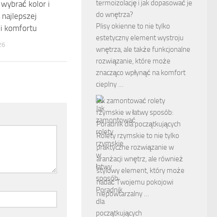
termoizolację i jak dopasować je
 wybrać kolor i
do wnętrza?
 najlepszej
Plisy okienne to nie tylko
i komfortu
estetyczny element wystroju
26
wnętrza, ale także funkcjonalne
rozwiązanie, które może
znacząco wpłynąć na komfort
cieplny …
Jak zamontować rolety
rzymskie w łatwy sposób:
Poradnik dla początkujących
Rolety rzymskie to nie tylko
praktyczne rozwiązanie w
aranżacji wnętrz, ale również
stylowy element, który może
nadać Twojemu pokojowi
niepowtarzalny …