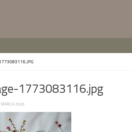
1773083116.JPG
age-1773083116.jpg
 MARCA 2026