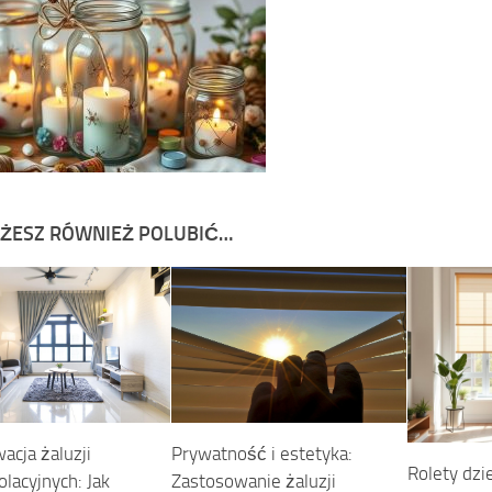
ŻESZ RÓWNIEŻ POLUBIĆ…
Prywatność i estetyka:
acja żaluzji
Rolety dzi
Zastosowanie żaluzji
lacyjnych: Jak