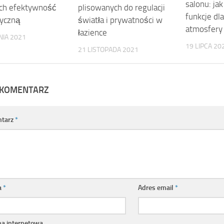
salonu: jak
plisowanych do regulacji
ich efektywność
funkcje dla
światła i prywatności w
yczną
atmosfery 
łazience
NIA 2021
19 LIPCA 20
21 LISTOPADA 2021
 KOMENTARZ
tarz
*
a
*
Adres email
*
na internetowa