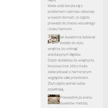
błędy
Wiele osób boryka się z
problemem nadmiaru dekoracji
w swoich domach, co często
prowadzi do chaosu wizualnego
i braku harmonii. …
Jak świadomie dobierać
dodatki do stylu
wnętrza, by uniknąć
aranżacyjnych błędów
Dobór dodatków do wnętrza to
kluczowy krok, który może
zadecydować o harmonijnym
wyglądzie całej przestrzeni.
Zbyt często jednak ludzie
popełniają …
Przewodnik po praniu
dywanów: metody,