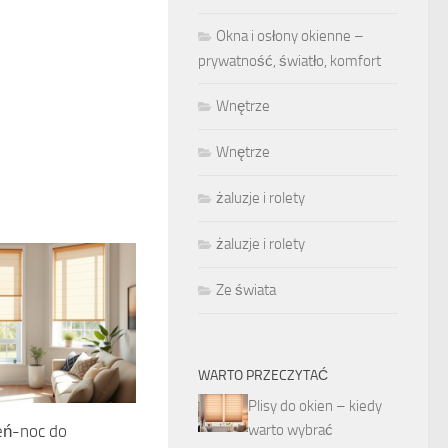
Okna i osłony okienne –
prywatność, światło, komfort
Wnętrze
Wnętrze
żaluzje i rolety
żaluzje i rolety
Ze świata
WARTO PRZECZYTAĆ
Plisy do okien – kiedy
warto wybrać
eń-noc do