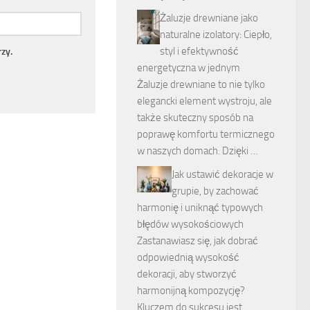
Żaluzje drewniane jako
naturalne izolatory: Ciepło,
styl i efektywność
zy.
energetyczna w jednym
Żaluzje drewniane to nie tylko
elegancki element wystroju, ale
także skuteczny sposób na
poprawę komfortu termicznego
w naszych domach. Dzięki …
Jak ustawić dekoracje w
grupie, by zachować
harmonię i uniknąć typowych
błędów wysokościowych
Zastanawiasz się, jak dobrać
odpowiednią wysokość
dekoracji, aby stworzyć
harmonijną kompozycję?
Kluczem do sukcesu jest