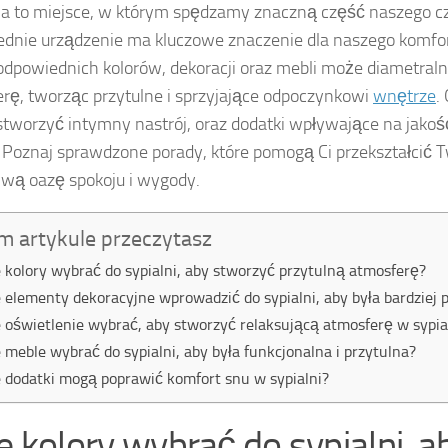
ia to miejsce, w którym spędzamy znaczną część naszego cza
dnie urządzenie ma kluczowe znaczenie dla naszego komfort
dpowiednich kolorów, dekoracji oraz mebli może diametral
rę, tworząc przytulne i sprzyjające odpoczynkowi
wnętrze
.
 stworzyć intymny nastrój, oraz dodatki wpływające na jakoś
. Poznaj sprawdzone porady, które pomogą Ci przekształcić 
wą oazę spokoju i wygody.
m artykule przeczytasz
e kolory wybrać do sypialni, aby stworzyć przytulną atmosferę?
e elementy dekoracyjne wprowadzić do sypialni, aby była bardziej 
e oświetlenie wybrać, aby stworzyć relaksującą atmosferę w sypia
e meble wybrać do sypialni, aby była funkcjonalna i przytulna?
e dodatki mogą poprawić komfort snu w sypialni?
ie kolory wybrać do sypialni, a