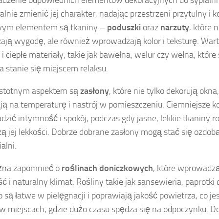
dzenie odpowiednich elementów dekoracyjnych do sypialn
alnie zmienić jej charakter, nadając przestrzeni przytulny i 
wym elementem są tkaniny –
poduszki
oraz
narzuty
, które n
ają wygodę, ale również wprowadzają kolor i teksturę. War
 i ciepłe materiały, takie jak bawełna, welur czy wełna, które
ia stanie się miejscem relaksu.
istotnym aspektem są
zasłony
, które nie tylko dekorują okna
ą na temperaturę i nastrój w pomieszczeniu. Ciemniejsze k
zić intymność i spokój, podczas gdy jasne, lekkie tkaniny r
zą jej lekkości. Dobrze dobrane zasłony mogą stać się ozdobą
ialni.
żna zapomnieć o
roślinach doniczkowych
, które wprowadzą
ć i naturalny klimat. Rośliny takie jak sansewieria, paprotki
 są łatwe w pielęgnacji i poprawiają jakość powietrza, co je
 w miejscach, gdzie dużo czasu spędza się na odpoczynku. D