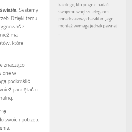
każdego, kto pragnie nadać
światła
. Systemy
swojemu wnętrzu elegancki i
rzeb. Dzięki temu
ponadczasowy charakter. Jego
montaż wymaga jednak pewnej
ezygnować z
…
wnież ma
etów, które
 znacząco
owione w
ogą podkreślić
ównież pamiętać o
nalną.
erę.
o swoich potrzeb.
enia.