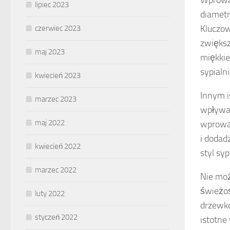
Wprowa
lipiec 2023
diametr
Kluczo
czerwiec 2023
zwiększ
maj 2023
miękkie
sypialn
kwiecień 2023
Innym 
marzec 2023
wpływaj
maj 2022
wprowad
i dodad
kwiecień 2022
styl syp
marzec 2022
Nie mo
świeżoś
luty 2022
drzewko
styczeń 2022
istotne