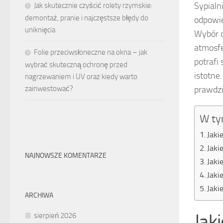
Sypialn
Jak skutecznie czyścić rolety rzymskie:
demontaż, pranie i najczęstsze błędy do
odpowie
uniknięcia
Wybór o
atmosfe
Folie przeciwsłoneczne na okna – jak
potrafi
wybrać skuteczną ochronę przed
istotne
nagrzewaniem i UV oraz kiedy warto
zainwestować?
prawdzi
W ty
Jaki
Jaki
NAJNOWSZE KOMENTARZE
Jaki
Jaki
Jaki
ARCHIWA
Jak
sierpień 2026