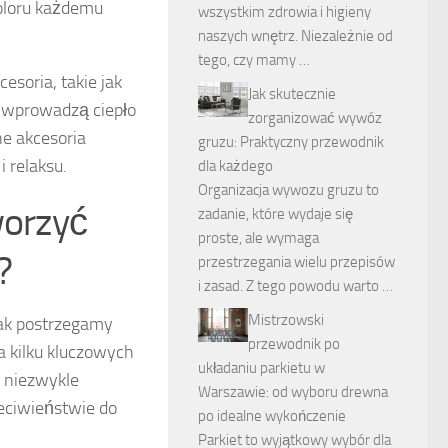
oloru każdemu
wszystkim zdrowia i higieny
naszych wnętrz. Niezależnie od
tego, czy mamy …
soria, takie jak
Jak skutecznie
e wprowadzą ciepło
zorganizować wywóz
ne akcesoria
gruzu: Praktyczny przewodnik
 relaksu.
dla każdego
Organizacja wywozu gruzu to
worzyć
zadanie, które wydaje się
proste, ale wymaga
?
przestrzegania wielu przepisów
i zasad. Z tego powodu warto …
Mistrzowski
jak postrzegamy
przewodnik po
a kilku kluczowych
układaniu parkietu w
t niezwykle
Warszawie: od wyboru drewna
zeciwieństwie do
po idealne wykończenie
Parkiet to wyjątkowy wybór dla