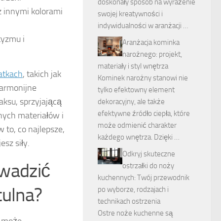
doskonały sposób na wyrażenie
z innymi kolorami
swojej kreatywności i
indywidualności w aranżacji …
tyzmu i
Aranżacja kominka
narożnego: projekt,
materiały i styl wnętrza
atkach
, takich jak
Kominek narożny stanowi nie
Harmonijne
tylko efektowny element
laksu, sprzyjającą
dekoracyjny, ale także
efektywne źródło ciepła, które
nych materiałów i
może odmienić charakter
 to, co najlepsze,
każdego wnętrza. Dzięki …
esz siły.
Odkryj skuteczne
wadzić
ostrzałki do noży
kuchennych: Twój przewodnik
tulna?
po wyborze, rodzajach i
technikach ostrzenia
Ostre noże kuchenne są