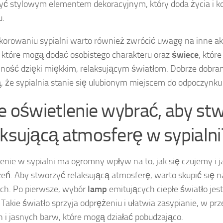
ć stylowym elementem dekoracyjnym, który doda życia i k
u.
korowaniu sypialni warto również zwrócić uwagę na inne akce
, które mogą dodać osobistego charakteru oraz
świece
, któr
ulność dzięki miękkim, relaksującym światłom. Dobrze dobra
, że sypialnia stanie się ulubionym miejscem do odpoczynku i
ie oświetlenie wybrać, aby st
aksującą atmosferę w sypialni
enie w sypialni ma ogromny wpływ na to, jak się czujemy i 
zeń. Aby stworzyć relaksującą atmosferę, warto skupić się n
ch. Po pierwsze, wybór
lamp
emitujących ciepłe światło jes
. Takie światło sprzyja odprężeniu i ułatwia zasypianie, w pr
 i jasnych barw, które mogą działać pobudzająco.