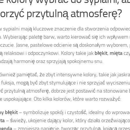
orzyć przytulną atmosferę?
w sypialni mają kluczowe znaczenie dla stworzenia odpowied
u. Wybierając paletę barw, warto kierować się ich wpływem
zucie. Jasne, pastelowe odcienie są doskonałym wyborem,
ją relaksowi i odpoczynkowi. Kolory takie jak
błękit
,
mięta
cz
zają harmonię oraz sprzyjają spokojnemu snu.
ównież pamiętać, że zbyt intensywne kolory, takie jak jask
 fuksja, mogą być zbyt stymulujące i nie sprzyjać wyciszeniu
ć przytulną atmosferę, dobrze jest postawić na stonowane 
ie uspokajające. Oto kilka kolorów, które warto rozważyć:
ny błękit
– symbolizuje spokój i czystość, idealny do wprowa
ta
– świeży, ukojenie dający kolor, który działa orzeźwiająco
wenda
– zmniejsza napięcie, tworząc przytulną, kojącą przes