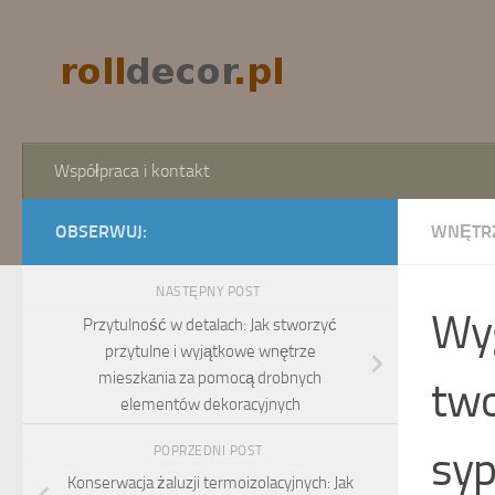
Skip to content
Współpraca i kontakt
OBSERWUJ:
WNĘTR
NASTĘPNY POST
Wyg
Przytulność w detalach: Jak stworzyć
przytulne i wyjątkowe wnętrze
mieszkania za pomocą drobnych
two
elementów dekoracyjnych
syp
POPRZEDNI POST
Konserwacja żaluzji termoizolacyjnych: Jak