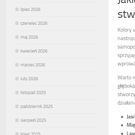
lipiec 2026
stw
czerwiec 2026
Kolory 
maj 2026
nastroj
samopoc
kwiecień 2026
sprzyja
wprowad
marzec 2026
Warto r
luty 2026
głęboka
listopad 2025
stworzy
działan
październik 2025
Jas
sierpień 2025
Mię
La
lipiec 2025