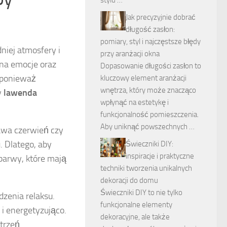
stylu …
Jak precyzyjnie dobrać
długość zasłon:
pomiary, styl i najczęstsze błędy
niej atmosfery i
przy aranżacji okna
 na emocje oraz
Dopasowanie długości zasłon to
 ponieważ
kluczowy element aranżacji
wnętrza, który może znacząco
y
lawenda
wpłynąć na estetykę i
funkcjonalność pomieszczenia.
Aby uniknąć powszechnych …
rawa czerwień czy
. Dlatego, aby
Świeczniki DIY:
inspiracje i praktyczne
barwy, które mają
techniki tworzenia unikalnych
dekoracji do domu
Świeczniki DIY to nie tylko
dzenia relaksu.
funkcjonalne elementy
 i energetyzująco.
dekoracyjne, ale także
trzeń.