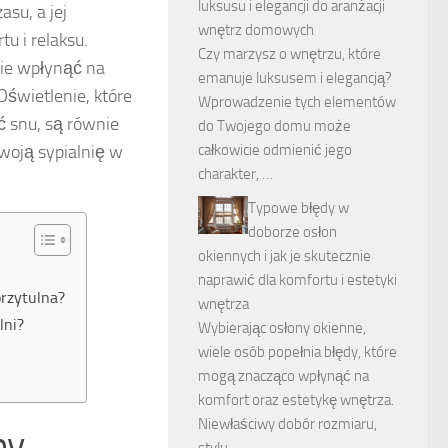
luksusu i elegancji do aranżacji
su, a jej
wnętrz domowych
u i relaksu.
Czy marzysz o wnętrzu, które
nie wpłynąć na
emanuje luksusem i elegancją?
 Oświetlenie, które
Wprowadzenie tych elementów
ć snu, są równie
do Twojego domu może
całkowicie odmienić jego
Twoją sypialnię w
charakter, …
Typowe błędy w
doborze osłon
okiennych i jak je skutecznie
naprawić dla komfortu i estetyki
przytulna?
wnętrza
lni?
Wybierając osłony okienne,
wiele osób popełnia błędy, które
mogą znacząco wpłynąć na
komfort oraz estetykę wnętrza.
Niewłaściwy dobór rozmiaru,
by