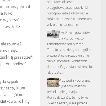
i może
podstawą dla osób
komfortowy klimat.
przygotowujących posiłki. Ich
ie tylko
nieodpowiednie utrzymanie
może skutkować trudnościami
to wybierać
w krojeniu, co jest nie …
 sprawią, że
5 ważnych powodów,
dla których warto
, ale również
zamontować rolety zimą
Zima to czas, kiedy szczególnie
olory mogą
ważne staje się zapewnienie
ozjaśnią przestrzeń
ciepła i komfortu w naszych
, która podkreśli
domach. Czy zastanawiałeś się,
jak proste …
Przewodnik po praniu
 do sypialni
dywanów: metody,
 czy szczęśliwa
techniki i pielęgnacja
st szczególnie
Pranie dywanów to nie tylko
odatkowo, rośliny
kwestia estetyki, ale przede