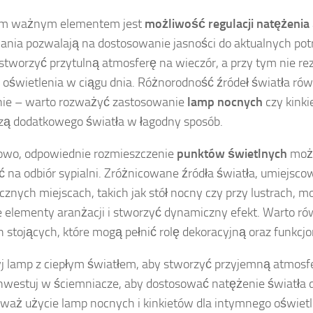
ym ważnym elementem jest
możliwość regulacji natężenia 
ania pozwalają na dostosowanie jasności do aktualnych pot
tworzyć przytulną atmosferę na wieczór, a przy tym nie r
 oświetlenia w ciągu dnia. Różnorodność źródeł światła ró
nie – warto rozważyć zastosowanie
lamp nocnych
czy kinki
zą dodatkowego światła w łagodny sposób.
owo, odpowiednie rozmieszczenie
punktów świetlnych
może
 na odbiór sypialni. Zróżnicowane źródła światła, umiejsc
icznych miejscach, takich jak stół nocny czy przy lustrach, m
e elementy aranżacji i stworzyć dynamiczny efekt. Warto r
 stojących, które mogą pełnić rolę dekoracyjną oraz funkcjo
j lamp z ciepłym światłem, aby stworzyć przyjemną atmosf
nwestuj w ściemniacze, aby dostosować natężenie światła d
waż użycie lamp nocnych i kinkietów dla intymnego oświetl