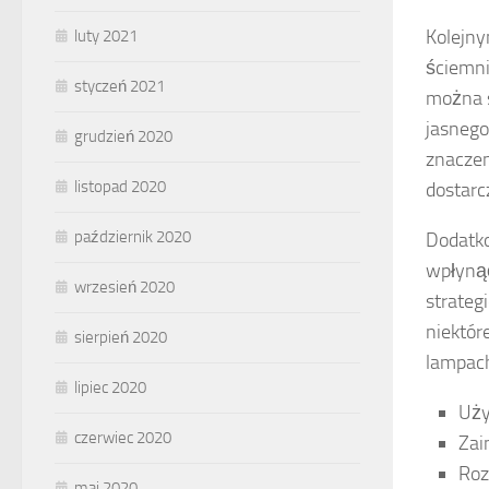
Kolejn
luty 2021
ściemni
styczeń 2021
można s
jasnego
grudzień 2020
znacze
listopad 2020
dostarc
październik 2020
Dodatk
wpłynąć
wrzesień 2020
strateg
niektór
sierpień 2020
lampach
lipiec 2020
Uży
czerwiec 2020
Zai
Roz
maj 2020