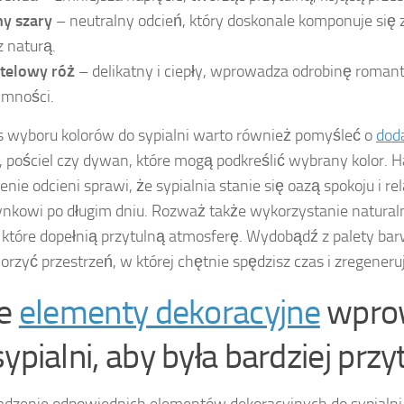
ny szary
– neutralny odcień, który doskonale komponuje się 
z naturą.
telowy róż
– delikatny i ciepły, wprowadza odrobinę roman
ymności.
 wyboru kolorów do sypialni warto również pomyśleć o
dod
, pościel czy dywan, które mogą podkreślić wybrany kolor. 
enie odcieni sprawi, że sypialnia stanie się oazą spokoju i re
nkowi po długim dniu. Rozważ także wykorzystanie natural
, które dopełnią przytulną atmosferę. Wydobądź z palety barw
orzyć przestrzeń, w której chętnie spędzisz czas i zregeneruj
ie
elementy dekoracyjne
wpro
ypialni, aby była bardziej przy