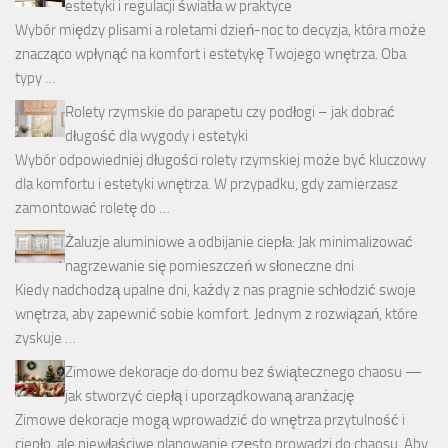
estetyki i regulacji światła w praktyce
Wybór między plisami a roletami dzień-noc to decyzja, która może
znacząco wpłynąć na komfort i estetykę Twojego wnętrza. Oba
typy …
Rolety rzymskie do parapetu czy podłogi – jak dobrać
długość dla wygody i estetyki
Wybór odpowiedniej długości rolety rzymskiej może być kluczowy
dla komfortu i estetyki wnętrza. W przypadku, gdy zamierzasz
zamontować roletę do …
Żaluzje aluminiowe a odbijanie ciepła: Jak minimalizować
nagrzewanie się pomieszczeń w słoneczne dni
Kiedy nadchodzą upalne dni, każdy z nas pragnie schłodzić swoje
wnętrza, aby zapewnić sobie komfort. Jednym z rozwiązań, które
zyskuje …
Zimowe dekoracje do domu bez świątecznego chaosu —
jak stworzyć ciepłą i uporządkowaną aranżację
Zimowe dekoracje mogą wprowadzić do wnętrza przytulność i
ciepło, ale niewłaściwe planowanie często prowadzi do chaosu. Aby