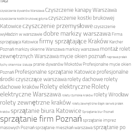
TAGI
Czyszczenie kanapy Warszawa
czyszczenie dywanów Warszawa
czyszczenie kostki brukowej
czyszczenie kostki brukowej gdynia
czyszczenie przemysłowe
Katowice
czyszczenie
dobre markizy warszawa
wykładzin w warszawie
Firma
firmy sprzątające Kraków
sprzątająca Katowice
Karcher
montaż rolet
Poznań
markizy okienne Warszawa
markizy warszawa
zewnętrznych Warszawa
mycie okien poznań
naprawa pralek
pranie dywanów Mokotów
Profesjonalne mycie okien
tychy
okiennice i żaluzje
Profesjonalne sprzątanie Katowice
profesjonalne
Poznań
środki czyszczące warszawa
rolety dachowe
rolety
Rolety elektryczne
Rolety
dachowe kraków
elektryczne Warszawa
rolety Wrocław
rolety rzymskie kraków
rolety zewnętrzne kraków
rolety zewnętrzne śląsk
serwis pralek
sprzątanie biura Katowice
kraków
Sprzątanie biur Poznań
sprzątanie firm Poznań
sprzątanie imprez
sprzątanie po
masowych Poznań
sprzątanie mieszkań warszawa