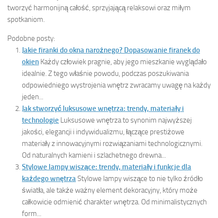
tworzyć harmonijną całość, sprzyjającą relaksowi oraz miłym
spotkaniom.
Podobne posty:
Jakie firanki do okna narożnego? Dopasowanie firanek do
okien
Każdy człowiek pragnie, aby jego mieszkanie wyglądało
idealnie. Z tego właśnie powodu, podczas poszukiwania
odpowiedniego wystrojenia wnętrz zwracamy uwagę na każdy
jeden...
Jak stworzyć luksusowe wnętrza: trendy, materiały i
technologie
Luksusowe wnętrza to synonim najwyższej
jakości, elegancji i indywidualizmu, łączące prestiżowe
materiały z innowacyjnymi rozwiązaniami technologicznymi.
Od naturalnych kamieni i szlachetnego drewna...
Stylowe lampy wiszące: trendy, materiały i funkcje dla
każdego wnętrza
Stylowe lampy wiszące to nie tylko źródło
światła, ale także ważny element dekoracyjny, który może
całkowicie odmienić charakter wnętrza. Od minimalistycznych
form...