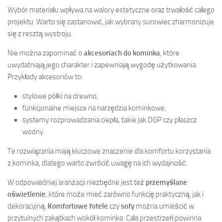
Wybór materiału wpływa na walory estetyczne oraz trwałość całego
projektu. Warto się zastanowić, jak wybrany surowiec zharmonizuje
się z resztą wystroju.
Nie można zapominać o
akcesoriach do kominka
, które
uwydatniają jego charakter i zapewniają wygodę użytkowania.
Przykłady akcesoriów to:
stylowe półki na drewno,
funkcjonalne miejsce na narzędzia kominkowe,
systemy rozprowadzania ciepła, takie jak DGP czy płaszcz
wodny.
Te rozwiązania mają kluczowe znaczenie dla komfortu korzystania
z kominka, dlatego warto zwrócić uwagę na ich wydajność.
W odpowiedniej aranżacji niezbędne jest też
przemyślane
oświetlenie
, które może mieć zarówno funkcję praktyczną, jak i
dekoracyjną.
Komfortowe fotele
czy
sofy
można umieścić w
przytulnych zakątkach wokół kominka. Cała przestrzeń powinna