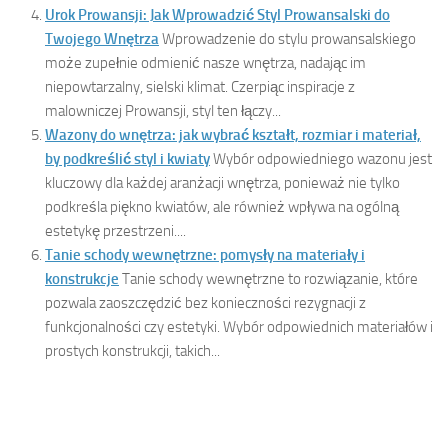
Urok Prowansji: Jak Wprowadzić Styl Prowansalski do
Twojego Wnętrza
Wprowadzenie do stylu prowansalskiego
może zupełnie odmienić nasze wnętrza, nadając im
niepowtarzalny, sielski klimat. Czerpiąc inspiracje z
malowniczej Prowansji, styl ten łączy...
Wazony do wnętrza: jak wybrać kształt, rozmiar i materiał,
by podkreślić styl i kwiaty
Wybór odpowiedniego wazonu jest
kluczowy dla każdej aranżacji wnętrza, ponieważ nie tylko
podkreśla piękno kwiatów, ale również wpływa na ogólną
estetykę przestrzeni....
Tanie schody wewnętrzne: pomysły na materiały i
konstrukcje
Tanie schody wewnętrzne to rozwiązanie, które
pozwala zaoszczędzić bez konieczności rezygnacji z
funkcjonalności czy estetyki. Wybór odpowiednich materiałów i
prostych konstrukcji, takich...