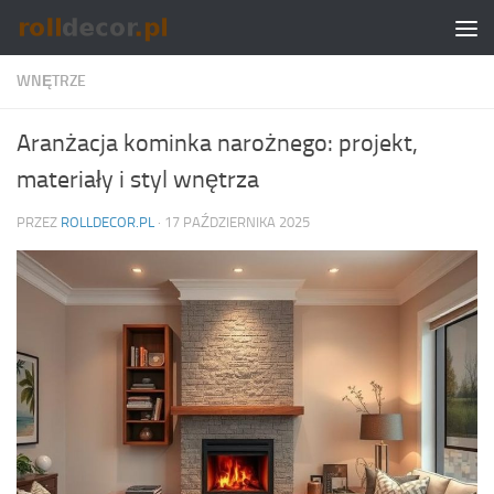
Skip to content
WNĘTRZE
Aranżacja kominka narożnego: projekt,
materiały i styl wnętrza
PRZEZ
ROLLDECOR.PL
·
17 PAŹDZIERNIKA 2025