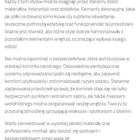
Każdy z tych stylów można osiągnąć przez staranny dobór
materiałów, kolorystyki oraz dodatków. Elementy dekoracyjne, takie
jak półki na drewno kominkowe czy subtelne oświetlenie,
skutecznie podnoszą estetykę oraz funkcjonalność tej przestrzeni.
Ważne jest również, aby różne style dobrze harmonizowały z
pozostałymi elementami wnętrza, co znacząco wpływa na jego
odbiór.
Nie można zapominać o bezpieczeństwie, które jest kluczowe w
aranżacji kominka narożnego. Odpowiednia wentylacja oraz
systemy odprowadzania spalin są niezbędne, aby zapewnić
komfort użytkowania i zminimalizować ryzyko pożaru. Starannie
zaplanowana przestrzeń sprawia, że kominek staje się nie tylko
bezpiecznym punktem centralnym salonu, ale także miejscem,
wokół którego można zorganizować resztę wnętrza. Tworzy to
przytulną atmosferę sprzyjającą relaksowi i spotkaniom z bliskimi.
Warto zainwestować w wysokiej jakości materiały oraz
profesjonalny montaż, aby cieszyć się spokojem i
bezpieczeństwem przez wiele lat.