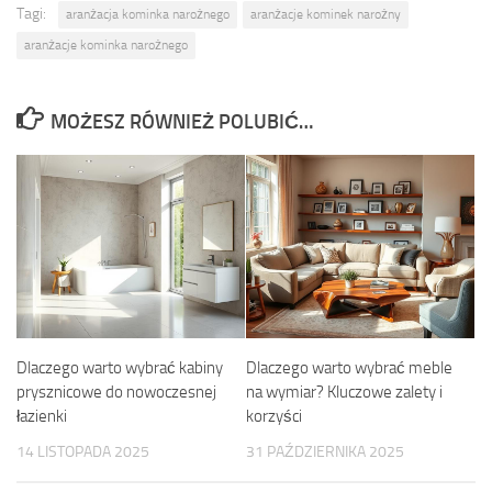
Tagi:
aranżacja kominka narożnego
aranżacje kominek narożny
aranżacje kominka narożnego
MOŻESZ RÓWNIEŻ POLUBIĆ…
Dlaczego warto wybrać kabiny
Dlaczego warto wybrać meble
prysznicowe do nowoczesnej
na wymiar? Kluczowe zalety i
łazienki
korzyści
14 LISTOPADA 2025
31 PAŹDZIERNIKA 2025