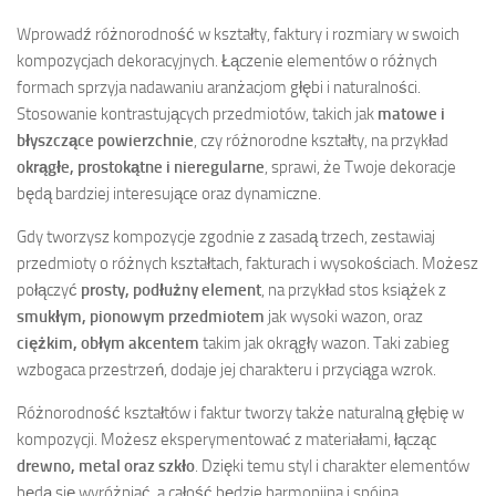
Wprowadź różnorodność w kształty, faktury i rozmiary w swoich
kompozycjach dekoracyjnych. Łączenie elementów o różnych
formach sprzyja nadawaniu aranżacjom głębi i naturalności.
Stosowanie kontrastujących przedmiotów, takich jak
matowe i
błyszczące powierzchnie
, czy różnorodne kształty, na przykład
okrągłe, prostokątne i nieregularne
, sprawi, że Twoje dekoracje
będą bardziej interesujące oraz dynamiczne.
Gdy tworzysz kompozycje zgodnie z zasadą trzech, zestawiaj
przedmioty o różnych kształtach, fakturach i wysokościach. Możesz
połączyć
prosty, podłużny element
, na przykład stos książek z
smukłym, pionowym przedmiotem
jak wysoki wazon, oraz
ciężkim, obłym akcentem
takim jak okrągły wazon. Taki zabieg
wzbogaca przestrzeń, dodaje jej charakteru i przyciąga wzrok.
Różnorodność kształtów i faktur tworzy także naturalną głębię w
kompozycji. Możesz eksperymentować z materiałami, łącząc
drewno, metal oraz szkło
. Dzięki temu styl i charakter elementów
będą się wyróżniać, a całość będzie harmonijna i spójna.