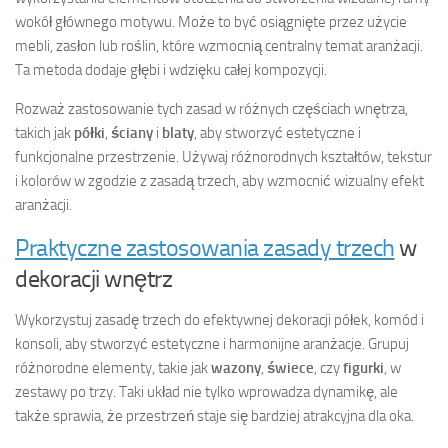
wokół głównego motywu. Może to być osiągnięte przez użycie
mebli, zasłon lub roślin, które wzmocnią centralny temat aranżacji.
Ta metoda dodaje głębi i wdzięku całej kompozycji.
Rozważ zastosowanie tych zasad w różnych częściach wnętrza,
takich jak
półki
,
ściany
i
blaty
, aby stworzyć estetyczne i
funkcjonalne przestrzenie. Używaj różnorodnych kształtów, tekstur
i kolorów w zgodzie z zasadą trzech, aby wzmocnić wizualny efekt
aranżacji.
Praktyczne zastosowania zasady trzech
w
dekoracji wnętrz
Wykorzystuj zasadę trzech do efektywnej dekoracji półek, komód i
konsoli, aby stworzyć estetyczne i harmonijne aranżacje. Grupuj
różnorodne elementy, takie jak
wazony
,
świece
, czy
figurki
, w
zestawy po trzy. Taki układ nie tylko wprowadza dynamikę, ale
także sprawia, że przestrzeń staje się bardziej atrakcyjna dla oka.