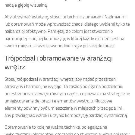
nadaje głębię wizualną.
Aby utrzymać estetykę, stosuj te techniki z umiarem. Nadmiar linii
lub obramowań może wprowadzać chaos, dlatego wybieraj tylko te
najbardziej efektywne. Pamiętaj, że celem jest stworzenie
harmonijnej i spójnej kompozycji, w której każdy element jest na
swoim miejscu, a wzrok swobodnie krąży po całej dekoracji.
Trójpodział i obramowanie w aranżacji
wnętrz
Stosuj
trójpodział
w aranżacji wnętrz, aby nadać przestrzeni
atrakcyjny i harmonijny wygląd. Ta zasada polega na podzieleniu
przestrzeni na dziewięć równych części, co pozwala na strategiczne
umiejscowienie dekoracji i elementów wystroju. Kluczowe
elementy powinny być umieszczane w miejscach przecięcia linii,
aby przyciągnąć wzrok i uczynić kompozycję bardziej dynamiczną.
Obramowanie to kolejna ważna technika, polegająca na
wykorzystaniu elementów otoczenia do stworzenia wizualnej ramy