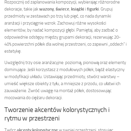
Rozpocznij od zaplanowania kompozycji, wybierając różnorodne
dekoracje, takie jak
wazony
,
świece
,
książki
i
figurki
. Grupuj
przedmioty w zestawach po trzy lub pięć, co nada dynamiki
aranżacji i przyciągnie wzrok. Zachowuj różne wysokości
elementów, by nadać kompozycji głębi. Pamiętaj, aby zadbać o
odpowiednie odstępy między grupami dekoracji, rezerwując 20-
40% powierzchni półek dla wolnej przestrzeni, co zapewni „oddech” i
estetykę.
Uwzględnij trzy osie aranżacyjne: poziomą, pionową oraz elementy
dominujące. Jeśli korzystasz z modułowych półek, bądź elastyczny
w modyfikacji układu. Ustawiając przedmioty, stwórz warstwy –
umieść większe obiekty z tyłu, a mniejsze z przodu, co ułatwi ich
zauważenie. Zwróć uwagę na montaż półek, dostosowując
mocowania do ciężaru dekoracji.
Tworzenie akcentów kolorystycznych i
rytmu w przestrzeni
Twórz
akcenty kolorystyczne
w swojej przestrzeni, stosując