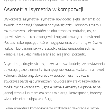
Asymetria i symetria w kompozycji
Wykorzystaj
asymetrię
i
symetrię
, aby dodać głębi i dynamiki do
swoich kompozycji. Symetria odbywa się dzięki równomiernemu
rozmieszczeniu elementów po obu stronach centralnej osi, co
sprzyja stworzeniu harmonijnych i zorganizowanych przestrzeni.
Postaw na kompozycje, które mogą zawierać elementy w równych
liczbach lub parami, jak w przypadku ustawienia poduszek na
kanapie. Taki układ nadaje aranżacji elegancji i porządku.
Asymetria, z drugiej strony, pozwala na swobodniejsze zestawienia
dekoracji, gdzie elementy różnią się wielkością, kształtem, a nawet
kolorem. Ustawiając dekoracje w sposób niesymetryczny,
stworzysz bardziej dynamiczny i nowoczesny efekt. Przykładem
może być dekoracja stołu, gdzie różne elementy skupione są na
jednej stronie lub rozmieszczone w nieregularny sposób, tworząc
wizualnie interesującą aranżację.
Eksperymentuj z
kompozycjami
, rozkładając dekoracje o różnej