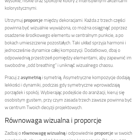
wysokie, niskie oraz spokojne kolory z intensywnymi akcentami
kolorystycznymi.
Utrzymuj
proporcje
między dekoracjami. Każda z trzech części
powinna być wizualnie wyważona, co można osiągnąć poprzez
osadzenie środkowego elementu w centralnym punkcie, a po
bokach umieszczenie pozostałych. Taki układ sprzyja harmonii i
jednocześnie dynamice całej kompozycji. Dodatkowo, dbaj o
odpowiednią przestrzeń pomiędzy elementami, aby zapewnić im
swobodne „odd breathing” i uniknąć wizualnego chaosu.
Pracuj z
asymetrią
i symetrią. Asymetryczne kompozycje dodają
lekkości i dynamiki, podczas gdy symetryczne wprowadzają
porządek i spokój. Wybierając podejście do aranżacji, kieruj się
osobistym gustem, przy czym zasada trzech zawsze powinna być
w centrum Twoich decyzji projektowych.
Równowaga wizualna i proporcje
Zadbaj o
równowagę wizualną
i odpowiednie
proporcje
w swoich