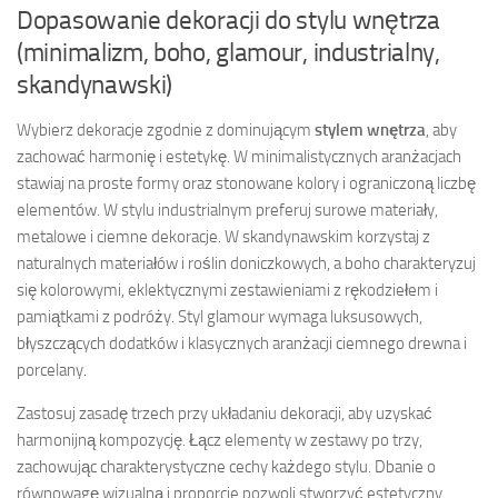
Dopasowanie dekoracji do stylu wnętrza
(minimalizm, boho, glamour, industrialny,
skandynawski)
Wybierz dekoracje zgodnie z dominującym
stylem wnętrza
, aby
zachować harmonię i estetykę. W minimalistycznych aranżacjach
stawiaj na proste formy oraz stonowane kolory i ograniczoną liczbę
elementów. W stylu industrialnym preferuj surowe materiały,
metalowe i ciemne dekoracje. W skandynawskim korzystaj z
naturalnych materiałów i roślin doniczkowych, a boho charakteryzuj
się kolorowymi, eklektycznymi zestawieniami z rękodziełem i
pamiątkami z podróży. Styl glamour wymaga luksusowych,
błyszczących dodatków i klasycznych aranżacji ciemnego drewna i
porcelany.
Zastosuj zasadę trzech przy układaniu dekoracji, aby uzyskać
harmonijną kompozycję. Łącz elementy w zestawy po trzy,
zachowując charakterystyczne cechy każdego stylu. Dbanie o
równowagę wizualną i proporcje pozwoli stworzyć estetyczny