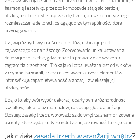
zestawy składające się z trzech przedmiotów. Ta technika promuje
harmonię
i estetykę, przez co kompozycje stają się bardziej
atrakcyjne dla oka. Stosując zasadę trzech, unikasz chaotycznego
rozmieszczania dekoracji, osiągając przy tym spójność, która
przyciąga wzrok.
Używaj różnych wysokości elementów, układając je od
najwyższego do najniższego. Zdecydowanie unikaj ustawiania
dekoracji obok siebie, gdyż może to prowadzić do wrażenia
zagracenia przestrzeni. Trójka jako liczba uważana jest od wieków
za symbol
harmonii
, przez co zestawienia trzech elementów
intensyfikują zapamiętywalność aranżacji i zwiększają jej
atrakcyjność.
Dbaj o to, aby twój wybór dekoracji oparty był na różnorodności
kształtów, faktur oraz materiałów, co dodaje głębię aranżacji.
Stosując zasadę trzech, wprowadzisz do wnętrza zharmonizowane
akcenty, które będą nie tylko estetyczne, ale również funkcjonalne.
Jak działa
zasada trzech w aranżacji wnętrz
?