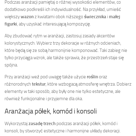
Podczas aranżacji pamiętaj o różnej wysokości elementów, co
dodatkowo podkreśli ich indywidualność. Na przykład, umieść
większy
wazon
z kwiatami obok niższego
świecznika
i
małej
figurki
, aby uzyskać interesującą kompozycję.
Aby zbudować rytm w aranżacji, zastosuj zasady akcentów
kolorystycznych. Wybierz trzy dekoracje w różnych odcieniach,
które będą się ze sobą harmonijnie komponować. Taki zabieg nie
tylko przyciąga wzrok, ale także sprawia, że przestrzeń staje się
spójna.
Przy aranżacji weź pod uwagę także użycie
roślin
oraz
różnorodnych
tekstur
, które wzbogacą atmosferę wnętrza. Dobierz
elementy w taki sposób, aby były one nie tylko estetyczne, ale
również funkcjonalne i przyjemne dla oka.
Aranżacja półek, komód i konsoli
Wykorzystaj
zasadę trzech
podczas aranżacji półek, komód i
konsoli, by stworzyć estetyczne i harmonijne układy dekoracji.