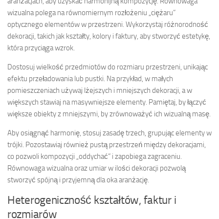
aranżacjach, aby uzyskać harmonijną kompozycję. Równowaga
wizualna polega na równomiernym rozłożeniu „ciężaru”
optycznego elementów w przestrzeni. Wykorzystaj różnorodność
dekoracji, takich jak kształty, kolory i faktury, aby stworzyć estetykę,
która przyciąga wzrok.
Dostosuj wielkość przedmiotów do rozmiaru przestrzeni, unikając
efektu przeładowania lub pustki. Na przykład, w małych
pomieszczeniach używaj lżejszych i mniejszych dekoracji, a w
większych stawiaj na masywniejsze elementy. Pamiętaj, by łączyć
większe obiekty z mniejszymi, by zrównoważyć ich wizualną masę.
Aby osiągnąć harmonię, stosuj zasadę trzech, grupując elementy w
trójki. Pozostawiaj również pustą przestrzeń między dekoracjami,
co pozwoli kompozycji „oddychać” i zapobiega zagraceniu.
Równowaga wizualna oraz umiar w ilości dekoracji pozwolą
stworzyć spójną i przyjemną dla oka aranżację.
Heterogeniczność kształtów, faktur i
rozmiarów