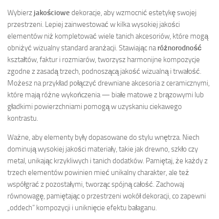
Wybierz
jakościowe
dekoracje, aby wzmocnić estetykę swojej
przestrzeni. Lepiej zainwestować w kilka wysokiej jakości
elementów niż kompletować wiele tanich akcesoriów, które mogą
obniżyć wizualny standard aranżacji. Stawiając na
różnorodność
kształtów, faktur i rozmiarów, tworzysz harmonijne kompozycje
zgodne z zasadą trzech, podnoszącą jakość wizualną i trwałość.
Możesz na przykład połączyć drewniane akcesoria z ceramicznymi,
które mają różne wykończenia — białe matowe z brązowymi lub
gładkimi powierzchniami pomogą w uzyskaniu ciekawego
kontrastu.
Ważne, aby elementy były dopasowane do stylu wnętrza. Niech
dominują wysokiej jakości materiały, takie jak drewno, szkło czy
metal, unikając krzykliwych i tanich dodatków. Pamiętaj, że każdy z
trzech elementów powinien mieć unikalny charakter, ale też
współgrać z pozostałymi, tworząc spójną całość. Zachowaj
równowagę, pamiętając o przestrzeni wokół dekoracji, co zapewni
„oddech” kompozycji i uniknięcie efektu bałaganu.