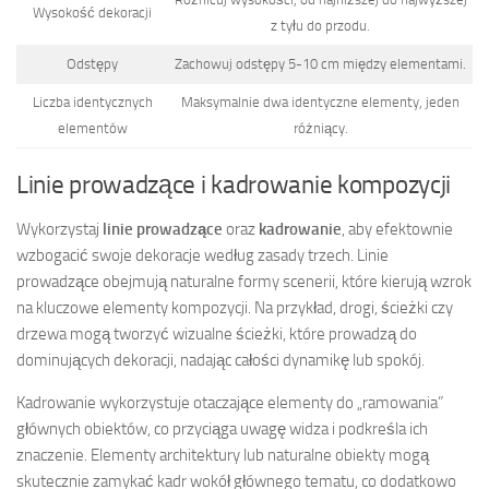
Wysokość dekoracji
z tyłu do przodu.
Odstępy
Zachowuj odstępy 5-10 cm między elementami.
Liczba identycznych
Maksymalnie dwa identyczne elementy, jeden
elementów
różniący.
Linie prowadzące i kadrowanie kompozycji
Wykorzystaj
linie prowadzące
oraz
kadrowanie
, aby efektownie
wzbogacić swoje dekoracje według zasady trzech. Linie
prowadzące obejmują naturalne formy scenerii, które kierują wzrok
na kluczowe elementy kompozycji. Na przykład, drogi, ścieżki czy
drzewa mogą tworzyć wizualne ścieżki, które prowadzą do
dominujących dekoracji, nadając całości dynamikę lub spokój.
Kadrowanie wykorzystuje otaczające elementy do „ramowania”
głównych obiektów, co przyciąga uwagę widza i podkreśla ich
znaczenie. Elementy architektury lub naturalne obiekty mogą
skutecznie zamykać kadr wokół głównego tematu, co dodatkowo