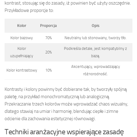
kontrast, stosując się do zasady, iż powinien być użyty oszczędnie.
Przykładowe proporcje to:
Kolor
Proporcja
Opis
Kolor bazowy
70%
Neutralny lub stonowany, tworzy tło.
Kolor
Podkreśla detale, jest kompatybilny z
20%
uzupełniający
bazą.
Akcentujący, wprowadzający
Kolor kontrastowy
10%
różnorodność.
Kontrasty i kolory powinny być dobierane tak, by tworzyły spójną
paletę, na przykład monochromatyczną lub analogiczną.
Przekraczanie trzech kolorów może wprowadzać chaos wizualny,
dlatego stawiaj na umiar i harmonię, blendując ciepłe i zimne
odcienie dla zachowania estetycznej równowagi.
Techniki aranżacyjne wspierające zasadę