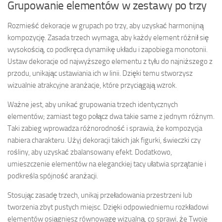
Grupowanie elementów w zestawy po trzy
Rozmieść dekoracje w grupach po trzy, aby uzyskać harmonijną
kompozycję. Zasada trzech wymaga, aby każdy element różnił się
wysokością, co podkręca dynamikę układu i zapobiega monotonii.
Ustaw dekoracje od najwyższego elementu z tyłu do najniższego z
przodu, unikając ustawiania ich w linii. Dzięki temu stworzysz
wizualnie atrakcyjne aranżacje, które przyciągają wzrok.
Ważne jest, aby unikać grupowania trzech identycznych
elementów; zamiast tego połącz dwa takie same z jednym różnym.
Taki zabieg wprowadza różnorodność i sprawia, że kompozycja
nabiera charakteru. Użyj dekoracji takich jak figurki, świeczki czy
rośliny, aby uzyskać zbalansowany efekt. Dodatkowo,
umieszczenie elementów na eleganckiej tacy ułatwia sprzątanie i
podkreśla spójność aranżacji.
Stosując zasadę trzech, unikaj przeładowania przestrzeni lub
tworzenia zbyt pustych miejsc. Dzięki odpowiedniemu rozkładowi
elementów osiągniesz równowagę wizualną, co sprawi, że Twoje