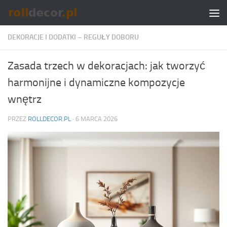
Skip to content
DEKORACJE I DODATKI – REGUŁY DOBORU
Zasada trzech w dekoracjach: jak tworzyć
harmonijne i dynamiczne kompozycje
wnętrz
PRZEZ
ROLLDECOR.PL
·
6 MARCA 2026