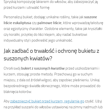
Spryskaj kompozycję lakierem do włosów, aby zabezpieczyć ją
przed kurzem i utrwalić formę.
Personalizuj bukiet, dodając unikalne rośliny, takie jak
suszone
liście eukaliptusa
czy
palmowe liście
, które wprowadzą teksturę
oraz egzotyczny charakter. Ozdobne elementy, takie jak kryształki
czy koraliki, przyklej do liści klejem, aby nadać bukietowi
indywidualny styl i podkreślić jego unikalność.
Jak zadbać o trwałość i ochronę bukietu z
suszonych kwiatów?
Chroń swój
bukiet z suszonych kwiatów
przed uszkodzeniami i
kurzem, stosując proste metody. Przechowuj go w suchym
miejscu, z dala od źródeł wilgoci, aby zapobiec pleśnieniu. Unikaj
bezpośredniego światła słonecznego, które może prowadzić do
blaknięcia kolorów.
Aby
zabezpieczyć bukiet przed kurzem, regularnie go
czyść. Użyj
na przykład suszarki do włosów ustawionej na zimny nadmuch lub