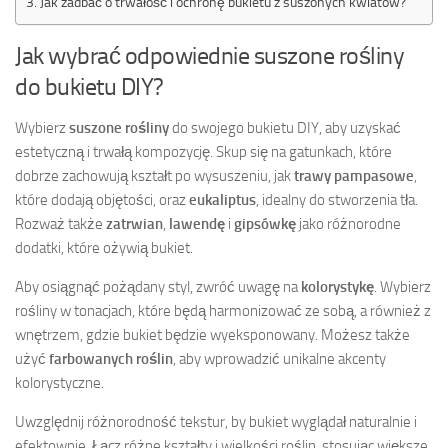
Jak zadbać o trwałość i ochronę bukietu z suszonych kwiatów?
Jak wybrać odpowiednie suszone rośliny
do bukietu DIY?
Wybierz
suszone rośliny
do swojego bukietu DIY, aby uzyskać
estetyczną i trwałą kompozycję. Skup się na gatunkach, które
dobrze zachowują kształt po wysuszeniu, jak
trawy pampasowe
,
które dodają objętości, oraz
eukaliptus
, idealny do stworzenia tła.
Rozważ także
zatrwian
,
lawendę
i
gipsówkę
jako różnorodne
dodatki, które ożywią bukiet.
Aby osiągnąć pożądany styl, zwróć uwagę na
kolorystykę
. Wybierz
rośliny w tonacjach, które będą harmonizować ze sobą, a również z
wnętrzem, gdzie bukiet będzie wyeksponowany. Możesz także
użyć
farbowanych roślin
, aby wprowadzić unikalne akcenty
kolorystyczne.
Uwzględnij różnorodność tekstur, by bukiet wyglądał naturalnie i
efektownie. Łącz różne kształty i wielkości roślin, stosując większe