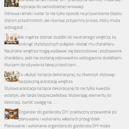
inspiracje do samodzielnej renowacji
Odnowa ramek i luster to nie tylko sposób na przywrócenie blasku
starym przedmiotom, ale również przyjemny proces, który może
wzbogacić …
Jak mądrze dobrać dodatki do neutralnego wnętrza, by
uniknąć stylistycznych pułapek i dodać mu charakteru
Neutralne wnętrza mogą wydawać się bezosobowe i pozbawione
charakteru, jeśli nie zostaną odpowiednio wzbogacone dodatkami.
Kluczem do ożywienia takiej przestrzeni …
Co ułożyć na tacce dekoracyjnej, by stworzyć stylową i
bezpieczną aranżację wnętrza
Stylowa aranżacja na tacce dekoracyjnej to nie tylko kwestia
estetyki, ale także bezpieczeństwa. Wybierając elementy do
dekoracji, zwróć uwagę na …
Organizer do garderoby DIY: praktyczny przewodnik po
planowaniu i wykonaniu własnych przegródek
Planowanie i wykonanie organizera do garderoby DIY może