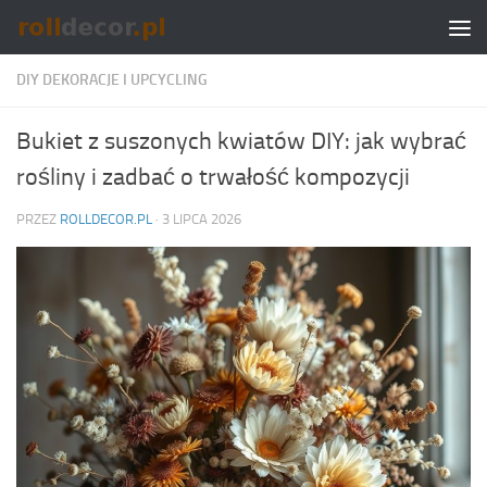
Skip to content
DIY DEKORACJE I UPCYCLING
Bukiet z suszonych kwiatów DIY: jak wybrać
rośliny i zadbać o trwałość kompozycji
PRZEZ
ROLLDECOR.PL
·
3 LIPCA 2026