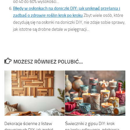
od 40 do 60% wysokości...
Błędy w osłonkach na doniczki DIY: jak uniknąć przelania i
zadbać o zdrowie roślin krok po kroku
Zbyt wiele osób, które
decydują się na osłonki na doniczki DIY, nie zdaje sobie sprawy,
jak istotne są drobne detale w pielęgnacji...
MOŻESZ RÓWNIEŻ POLUBIĆ…
Dekoracje ścienne z listew
Świeczniki z gipsu DIY: krok
drewnianych DIY: jak zrobić
po kroku odlewanie, zdobienia