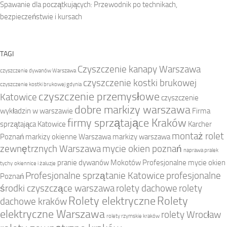
Spawanie dla początkujących: Przewodnik po technikach,
bezpieczeństwie i kursach
TAGI
Czyszczenie kanapy Warszawa
czyszczenie dywanów Warszawa
czyszczenie kostki brukowej
czyszczenie kostki brukowej gdynia
czyszczenie przemysłowe
Katowice
czyszczenie
dobre markizy warszawa
wykładzin w warszawie
Firma
firmy sprzątające Kraków
sprzątająca Katowice
Karcher
montaż rolet
Poznań
markizy okienne Warszawa
markizy warszawa
zewnętrznych Warszawa
mycie okien poznań
naprawa pralek
pranie dywanów Mokotów
Profesjonalne mycie okien
tychy
okiennice i żaluzje
Profesjonalne sprzątanie Katowice
profesjonalne
Poznań
środki czyszczące warszawa
rolety dachowe
rolety
Rolety elektryczne
Rolety
dachowe kraków
elektryczne Warszawa
rolety Wrocław
rolety rzymskie kraków