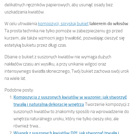
delikatnych ręczników papierowych, aby usunąć osady bez
uszkadzania kwiatów.
W celu utrwalenia
kompozycji, spryskaj bukiet
lakierem do włosów
.
Ta prosta technika nie tylko pomoże w zabezpieczeniu go przed
kurzem, ale także wzmocni jego trwałość, pozwalając cieszyć się
estetyką bukietu przez długi czas.
Dbanie o bukiet z suszonych kwiatów nie wymaga dużych
nakładów czasu ani wysiłku, a przy unikanie wilgoci oraz
intensywnego światła słonecznego, Twój bukiet zachowa swój urok
na wiele lat.
Podobne posty:
Kompozycja z suszonych kwiatów w wazonie: jak stworzyć
trwałą i naturalną dekorację wnętrza
Tworzenie kompozycji z
suszonych kwiatów to znakomity sposób na wprowadzenie do
wnętrza naturalnego uroku, który nie tylko cieszy oko, ale
również trwa...
Wianek z suszonych kwiatów DIY: jak stworzyć trwałą i