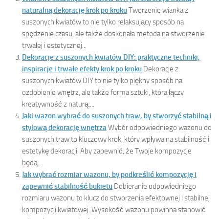
naturalną dekorację krok po kroku
Tworzenie wianka z
suszonych kwiatów to nie tylko relaksujący sposób na
spędzenie czasu, ale także doskonała metoda na stworzenie
trwałej i estetycznej...
Dekoracje z suszonych kwiatów DIY: praktyczne techniki,
inspiracje i trwałe efekty krok po kroku
Dekoracje z
suszonych kwiatów DIY to nie tylko piękny sposób na
ozdobienie wnętrz, ale także forma sztuki, która łączy
kreatywność z naturą....
Jaki wazon wybrać do suszonych traw, by stworzyć stabilną i
stylową dekorację wnętrza
Wybór odpowiedniego wazonu do
suszonych traw to kluczowy krok, który wpływa na stabilność i
estetykę dekoracji. Aby zapewnić, że Twoje kompozycje
będą...
Jak wybrać rozmiar wazonu, by podkreślić kompozycję i
zapewnić stabilność bukietu
Dobieranie odpowiedniego
rozmiaru wazonu to klucz do stworzenia efektownej i stabilnej
kompozycji kwiatowej. Wysokość wazonu powinna stanowić