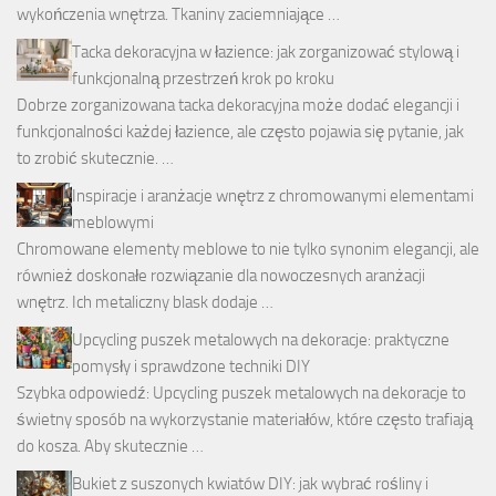
wykończenia wnętrza. Tkaniny zaciemniające …
Tacka dekoracyjna w łazience: jak zorganizować stylową i
funkcjonalną przestrzeń krok po kroku
Dobrze zorganizowana tacka dekoracyjna może dodać elegancji i
funkcjonalności każdej łazience, ale często pojawia się pytanie, jak
to zrobić skutecznie. …
Inspiracje i aranżacje wnętrz z chromowanymi elementami
meblowymi
Chromowane elementy meblowe to nie tylko synonim elegancji, ale
również doskonałe rozwiązanie dla nowoczesnych aranżacji
wnętrz. Ich metaliczny blask dodaje …
Upcycling puszek metalowych na dekoracje: praktyczne
pomysły i sprawdzone techniki DIY
Szybka odpowiedź: Upcycling puszek metalowych na dekoracje to
świetny sposób na wykorzystanie materiałów, które często trafiają
do kosza. Aby skutecznie …
Bukiet z suszonych kwiatów DIY: jak wybrać rośliny i