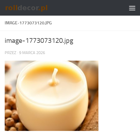
Skip to content
IMAGE-1773073120.JPG
image-1773073120.jpg
PRZEZ
·
9 MARCA 2026