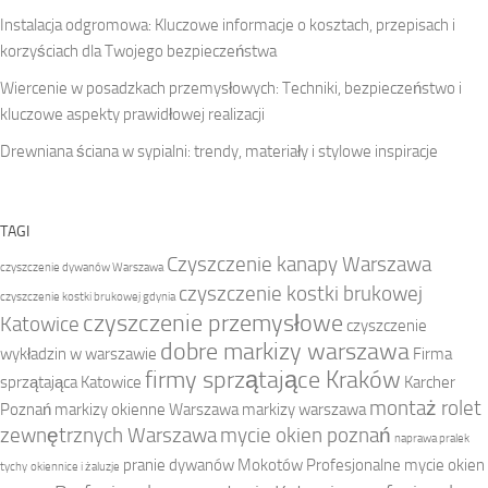
Instalacja odgromowa: Kluczowe informacje o kosztach, przepisach i
korzyściach dla Twojego bezpieczeństwa
Wiercenie w posadzkach przemysłowych: Techniki, bezpieczeństwo i
kluczowe aspekty prawidłowej realizacji
Drewniana ściana w sypialni: trendy, materiały i stylowe inspiracje
TAGI
Czyszczenie kanapy Warszawa
czyszczenie dywanów Warszawa
czyszczenie kostki brukowej
czyszczenie kostki brukowej gdynia
czyszczenie przemysłowe
Katowice
czyszczenie
dobre markizy warszawa
wykładzin w warszawie
Firma
firmy sprzątające Kraków
sprzątająca Katowice
Karcher
montaż rolet
Poznań
markizy okienne Warszawa
markizy warszawa
zewnętrznych Warszawa
mycie okien poznań
naprawa pralek
pranie dywanów Mokotów
Profesjonalne mycie okien
tychy
okiennice i żaluzje