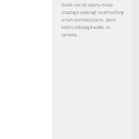
dzień-noc do salonu może
znacząco wpłynąć na atmosferę
w tym pomieszczeniu. Jasne
kolory odbijają światło, co
sprawia, …