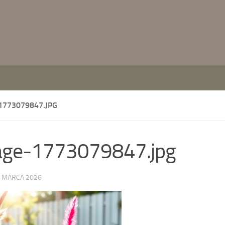
1773079847.JPG
age-1773079847.jpg
 MARCA 2026