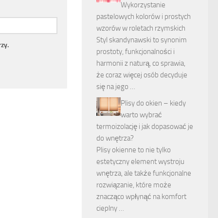
Wykorzystanie
pastelowych kolorów i prostych
wzorów w roletach rzymskich
Styl skandynawski to synonim
zy.
prostoty, funkcjonalności i
harmonii z naturą, co sprawia,
że coraz więcej osób decyduje
się na jego …
Plisy do okien – kiedy
warto wybrać
termoizolację i jak dopasować je
do wnętrza?
Plisy okienne to nie tylko
estetyczny element wystroju
wnętrza, ale także funkcjonalne
rozwiązanie, które może
znacząco wpłynąć na komfort
cieplny …