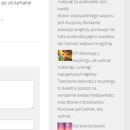
materiał, by podkreślić styl i
i po utrzymanie
kwiaty
Wybór odpowiedniego wazonu
23
jest kluczowy dla każdej
aranżacji wnętrza, ponieważ nie
tylko podkreśla piękno kwiatów,
ale również wpływa na ogólną …
DIY dekoracje z
recyklingu: jak wybrać
materiały i uniknąć
najczęstszych błędów
Tworzenie dekoracji z recyklingu
to świetny sposób na
wyrażenie swojej kreatywności
oraz dbanie o środowisko.
Kluczowe jest jednak, aby
wybrać …
Styl skandynawski: