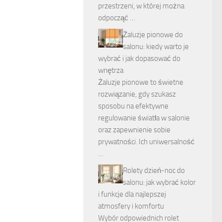
przestrzeni, w której można
odpocząć …
Żaluzje pionowe do
salonu: kiedy warto je
wybrać i jak dopasować do
wnętrza
Żaluzje pionowe to świetne
rozwiązanie, gdy szukasz
sposobu na efektywne
regulowanie światła w salonie
oraz zapewnienie sobie
prywatności. Ich uniwersalność
…
Rolety dzień-noc do
salonu: jak wybrać kolor
i funkcje dla najlepszej
atmosfery i komfortu
Wybór odpowiednich rolet