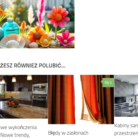
ŻESZ RÓWNIEŻ POLUBIĆ…
0
Kabiny san
owe wykończenia
Błędy w zasłonach
przestrzen
 Nowe trendy,