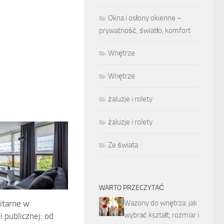
Okna i osłony okienne –
prywatność, światło, komfort
Wnętrze
Wnętrze
żaluzje i rolety
żaluzje i rolety
Ze świata
WARTO PRZECZYTAĆ
Wazony do wnętrza: jak
itarne w
wybrać kształt, rozmiar i
i publicznej: od