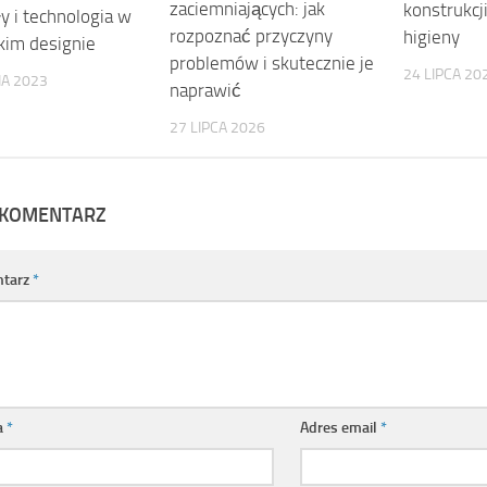
zaciemniających: jak
konstrukcj
y i technologia w
rozpoznać przyczyny
higieny
kim designie
problemów i skutecznie je
24 LIPCA 20
IA 2023
naprawić
27 LIPCA 2026
 KOMENTARZ
tarz
*
a
*
Adres email
*