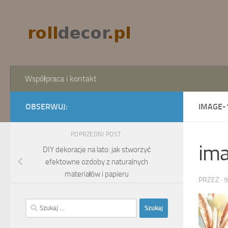
Skip to content
Współpraca i kontakt
OBSERWUJ:
IMAGE-
POPRZEDNI POST
im
DIY dekoracje na lato: jak stworzyć
efektowne ozdoby z naturalnych
materiałów i papieru
PRZEZ
·
9
Szukaj: