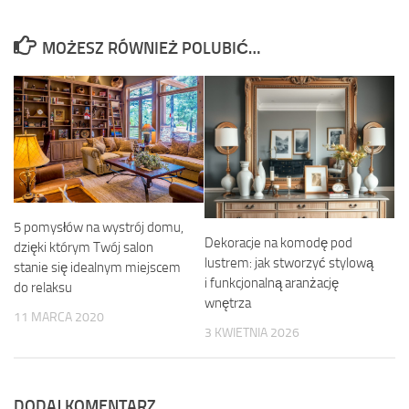
MOŻESZ RÓWNIEŻ POLUBIĆ…
5 pomysłów na wystrój domu,
Dekoracje na komodę pod
dzięki którym Twój salon
lustrem: jak stworzyć stylową
stanie się idealnym miejscem
i funkcjonalną aranżację
do relaksu
wnętrza
11 MARCA 2020
3 KWIETNIA 2026
DODAJ KOMENTARZ