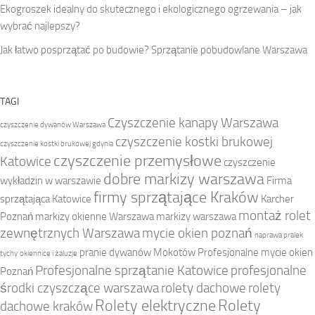
Ekogroszek idealny do skutecznego i ekologicznego ogrzewania – jak
wybrać najlepszy?
Jak łatwo posprzątać po budowie? Sprzątanie pobudowlane Warszawa
TAGI
Czyszczenie kanapy Warszawa
czyszczenie dywanów Warszawa
czyszczenie kostki brukowej
czyszczenie kostki brukowej gdynia
czyszczenie przemysłowe
Katowice
czyszczenie
dobre markizy warszawa
wykładzin w warszawie
Firma
firmy sprzątające Kraków
sprzątająca Katowice
Karcher
montaż rolet
Poznań
markizy okienne Warszawa
markizy warszawa
zewnętrznych Warszawa
mycie okien poznań
naprawa pralek
pranie dywanów Mokotów
Profesjonalne mycie okien
tychy
okiennice i żaluzje
Profesjonalne sprzątanie Katowice
profesjonalne
Poznań
środki czyszczące warszawa
rolety dachowe
rolety
Rolety elektryczne
Rolety
dachowe kraków