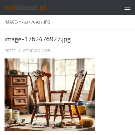
Skip to content
IMAGE-1762476927.JPG
image-1762476927.jpg
PRZEZ
·
7 LISTOPADA 2025