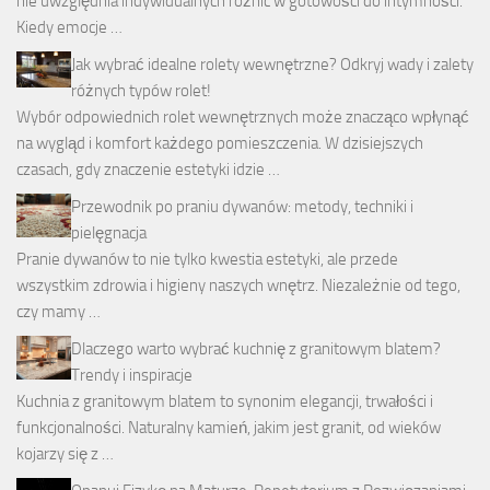
nie uwzględnia indywidualnych różnic w gotowości do intymności.
Kiedy emocje …
Jak wybrać idealne rolety wewnętrzne? Odkryj wady i zalety
różnych typów rolet!
Wybór odpowiednich rolet wewnętrznych może znacząco wpłynąć
na wygląd i komfort każdego pomieszczenia. W dzisiejszych
czasach, gdy znaczenie estetyki idzie …
Przewodnik po praniu dywanów: metody, techniki i
pielęgnacja
Pranie dywanów to nie tylko kwestia estetyki, ale przede
wszystkim zdrowia i higieny naszych wnętrz. Niezależnie od tego,
czy mamy …
Dlaczego warto wybrać kuchnię z granitowym blatem?
Trendy i inspiracje
Kuchnia z granitowym blatem to synonim elegancji, trwałości i
funkcjonalności. Naturalny kamień, jakim jest granit, od wieków
kojarzy się z …