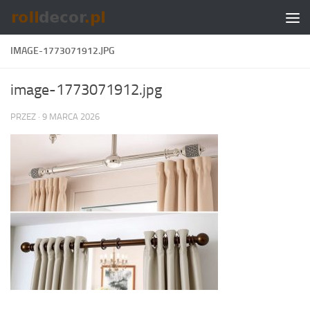
Skip to content
IMAGE-1773071912.JPG
image-1773071912.jpg
PRZEZ
·
9 MARCA 2026