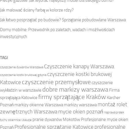
Piecyki gazowe: Jak wybrać najlepszy model dla swojego domu?
Jak malować ściany farbą w kolorze rdzy?
Jak łatwo posprzątać po budowie? Sprzątanie pobudowlane Warszawa
Domy mobilne: Przewodnik po zaletach, wadach i możliwościach
inwestycyjnych
TAGI
Czyszczenie kanapy Warszawa
czyszczenie dywanów Warszawa
czyszczenie kostki brukowej
czyszczenie kostki brukowej gdynia
czyszczenie przemysłowe
Katowice
czyszczenie
dobre markizy warszawa
wykładzin w warszawie
Firma
firmy sprzątające Kraków
sprzątająca Katowice
Karcher
montaż rolet
Poznań
markizy okienne Warszawa
markizy warszawa
zewnętrznych Warszawa
mycie okien poznań
naprawa pralek
pranie dywanów Mokotów
Profesjonalne mycie okien
tychy
okiennice i żaluzje
Profesjonalne sprzątanie Katowice
profesjonalne
Poznań