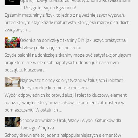
Opanuj Fizykę na Maturze: Repetytorium z Rozwiązaniami
– Przygotuj Się do Egzaminu!
Egzamin maturalny z fizyki to jedno z najważniejszych wyzwań,
przed którym staje każdy maturzysta, który jeśli marzy o studiach
związanych …
Osłonka na doniczkę z tkaniny DIY: jak uszyć praktyczną i
stylową dekorację krok po kroku
Szycie osłonki na doniczkę z tkaniny może być satysfakcjonującym
projektem, ale wiele osób napotyka trudności już na samym
początku. Kluczowe …
Najnowsze trendy kolorystyczne w żaluzjach i roletach:
Odkryj modne kombinacje i odcienie
Wybór odpowiednich kolorów żaluzji i rolet to kluczowy element
aranżacji wnętrz, który może całkowicie odmienić atmosferę w
pomieszczeniu. W ostatnich …
Schody drewniane: Urok, Wady i Wybór Gatunków dla
Twojego Wnętrza
Schody drewniane to jeden z najpopularniejszych elementów