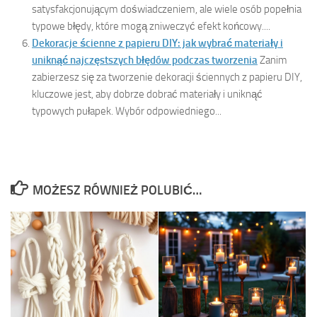
satysfakcjonującym doświadczeniem, ale wiele osób popełnia
typowe błędy, które mogą zniweczyć efekt końcowy....
Dekoracje ścienne z papieru DIY: jak wybrać materiały i
uniknąć najczęstszych błędów podczas tworzenia
Zanim
zabierzesz się za tworzenie dekoracji ściennych z papieru DIY,
kluczowe jest, aby dobrze dobrać materiały i uniknąć
typowych pułapek. Wybór odpowiedniego...
MOŻESZ RÓWNIEŻ POLUBIĆ…