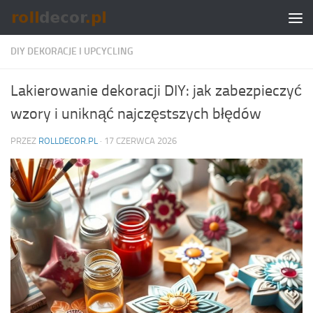
Skip to content
DIY DEKORACJE I UPCYCLING
Lakierowanie dekoracji DIY: jak zabezpieczyć
wzory i uniknąć najczęstszych błędów
PRZEZ
ROLLDECOR.PL
·
17 CZERWCA 2026