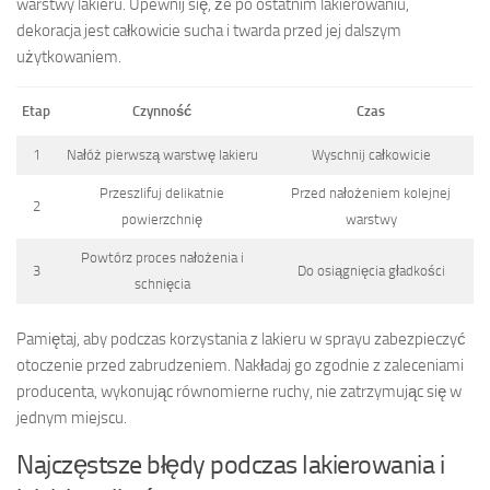
warstwy lakieru. Upewnij się, że po ostatnim lakierowaniu,
dekoracja jest całkowicie sucha i twarda przed jej dalszym
użytkowaniem.
Etap
Czynność
Czas
1
Nałóż pierwszą warstwę lakieru
Wyschnij całkowicie
Przeszlifuj delikatnie
Przed nałożeniem kolejnej
2
powierzchnię
warstwy
Powtórz proces nałożenia i
3
Do osiągnięcia gładkości
schnięcia
Pamiętaj, aby podczas korzystania z lakieru w sprayu zabezpieczyć
otoczenie przed zabrudzeniem. Nakładaj go zgodnie z zaleceniami
producenta, wykonując równomierne ruchy, nie zatrzymując się w
jednym miejscu.
Najczęstsze błędy podczas lakierowania i