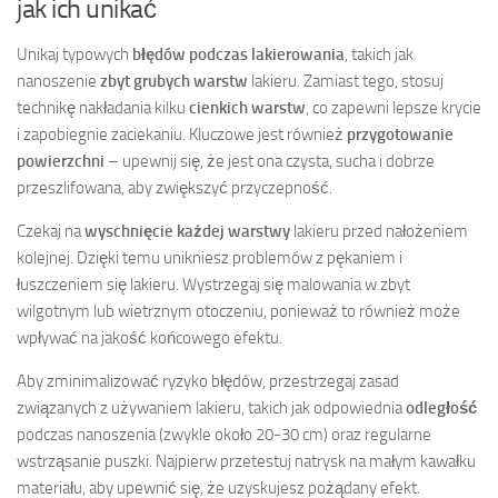
jak ich unikać
Unikaj typowych
błędów podczas lakierowania
, takich jak
nanoszenie
zbyt grubych warstw
lakieru. Zamiast tego, stosuj
technikę nakładania kilku
cienkich warstw
, co zapewni lepsze krycie
i zapobiegnie zaciekaniu. Kluczowe jest również
przygotowanie
powierzchni
– upewnij się, że jest ona czysta, sucha i dobrze
przeszlifowana, aby zwiększyć przyczepność.
Czekaj na
wyschnięcie każdej warstwy
lakieru przed nałożeniem
kolejnej. Dzięki temu unikniesz problemów z pękaniem i
łuszczeniem się lakieru. Wystrzegaj się malowania w zbyt
wilgotnym lub wietrznym otoczeniu, ponieważ to również może
wpływać na jakość końcowego efektu.
Aby zminimalizować ryzyko błędów, przestrzegaj zasad
związanych z używaniem lakieru, takich jak odpowiednia
odległość
podczas nanoszenia (zwykle około 20-30 cm) oraz regularne
wstrząsanie puszki. Najpierw przetestuj natrysk na małym kawałku
materiału, aby upewnić się, że uzyskujesz pożądany efekt.