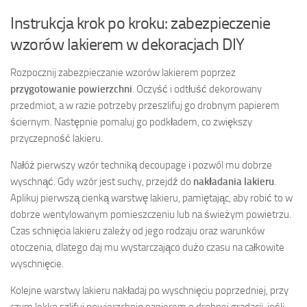
Instrukcja krok po kroku: zabezpieczenie
wzorów lakierem w dekoracjach DIY
Rozpocznij zabezpieczanie wzorów lakierem poprzez
przygotowanie powierzchni
. Oczyść i odtłuść dekorowany
przedmiot, a w razie potrzeby przeszlifuj go drobnym papierem
ściernym. Następnie pomaluj go podkładem, co zwiększy
przyczepność lakieru.
Nałóż pierwszy wzór techniką decoupage i pozwól mu dobrze
wyschnąć. Gdy wzór jest suchy, przejdź do
nakładania lakieru
.
Aplikuj pierwszą cienką warstwę lakieru, pamiętając, aby robić to w
dobrze wentylowanym pomieszczeniu lub na świeżym powietrzu.
Czas schnięcia lakieru zależy od jego rodzaju oraz warunków
otoczenia, dlatego daj mu wystarczająco dużo czasu na całkowite
wyschnięcie.
Kolejne warstwy lakieru nakładaj po wyschnięciu poprzedniej, przy
czym lekko szlifuj powierzchnię papierem o drobnej gradacji, jeśli