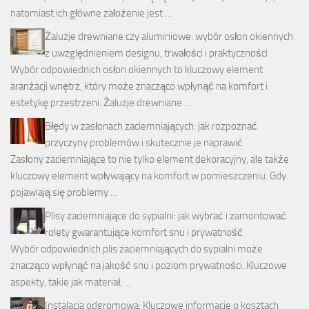
natomiast ich główne założenie jest …
Żaluzje drewniane czy aluminiowe: wybór osłon okiennych
z uwzględnieniem designu, trwałości i praktyczności
Wybór odpowiednich osłon okiennych to kluczowy element
aranżacji wnętrz, który może znacząco wpłynąć na komfort i
estetykę przestrzeni. Żaluzje drewniane …
Błędy w zasłonach zaciemniających: jak rozpoznać
przyczyny problemów i skutecznie je naprawić
Zasłony zaciemniające to nie tylko element dekoracyjny, ale także
kluczowy element wpływający na komfort w pomieszczeniu. Gdy
pojawiają się problemy …
Plisy zaciemniające do sypialni: jak wybrać i zamontować
rolety gwarantujące komfort snu i prywatność
Wybór odpowiednich plis zaciemniających do sypialni może
znacząco wpłynąć na jakość snu i poziom prywatności. Kluczowe
aspekty, takie jak materiał, …
Instalacja odgromowa: Kluczowe informacje o kosztach,