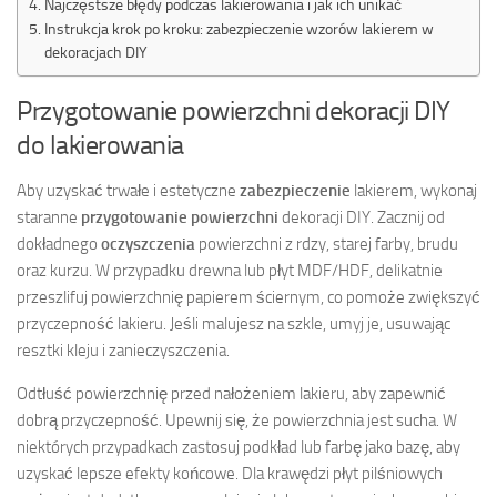
Najczęstsze błędy podczas lakierowania i jak ich unikać
Instrukcja krok po kroku: zabezpieczenie wzorów lakierem w
dekoracjach DIY
Przygotowanie powierzchni dekoracji DIY
do lakierowania
Aby uzyskać trwałe i estetyczne
zabezpieczenie
lakierem, wykonaj
staranne
przygotowanie powierzchni
dekoracji DIY. Zacznij od
dokładnego
oczyszczenia
powierzchni z rdzy, starej farby, brudu
oraz kurzu. W przypadku drewna lub płyt MDF/HDF, delikatnie
przeszlifuj powierzchnię papierem ściernym, co pomoże zwiększyć
przyczepność lakieru. Jeśli malujesz na szkle, umyj je, usuwając
resztki kleju i zanieczyszczenia.
Odtłuść powierzchnię przed nałożeniem lakieru, aby zapewnić
dobrą przyczepność. Upewnij się, że powierzchnia jest sucha. W
niektórych przypadkach zastosuj podkład lub farbę jako bazę, aby
uzyskać lepsze efekty końcowe. Dla krawędzi płyt pilśniowych