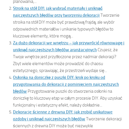
planowania,...
Stroik na stół DIY: jak wybrać materiały i uniknąć
najczęstszych błędów przy tworzeniu dekoracji
Tworzenie
stroika na stół DIY może być prawdziwą frajdą, ale wybór
odpowiednich materiałów i unikanie typowych błędów to
kluczowe elementy, które mogą...
Za dużo dekoracji we wnętrzu – jak przywrócić równowagę i
uniknąć najczęstszych błędów aranżacyjnych
Czujesz, że
Twoje wnętrze jest przytłoczone przez nadmiar dekoracji?
Zbyt wiele elementów może prowadzić do chaosu
estetycznego, sprawiając, że przestrzeń wydaje się...
Osłonka na doniczkę z puszki DIY: krok po kroku od
przygotowania do dekoracji z pominięciem najczęstszych
błędów
Przygotowanie puszki do stworzenia osłonki na
doniczkę to kluczowy etap w całym procesie DIY. Aby uzyskać
funkcjonalny i estetyczny efekt, należy dokładnie...
Dekoracje ścienne z drewna DIY: jak zrobić unikatowe
ozdoby i uniknąć najczęstszych błędów
Tworzenie dekoracji
ściennych z drewna DIY może być niezwykle