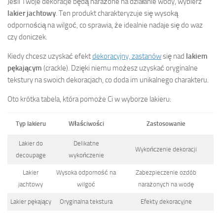
Jeśli Twoje dekoracje będą narażone na działanie wody, wybierz
lakier jachtowy
. Ten produkt charakteryzuje się wysoką
odpornością na wilgoć, co sprawia, że idealnie nadaje się do waz
czy doniczek.
Kiedy chcesz uzyskać efekt
dekoracyjny, zastanów
się nad
lakiem
pękającym
(crackle). Dzięki niemu możesz uzyskać oryginalne
tekstury na swoich dekoracjach, co doda im unikalnego charakteru.
Oto krótka tabela, która pomoże Ci w wyborze lakieru:
Typ lakieru
Właściwości
Zastosowanie
Lakier do
Delikatne
Wykończenie dekoracji
decoupage
wykończenie
Lakier
Wysoka odporność na
Zabezpieczenie ozdób
jachtowy
wilgoć
narażonych na wodę
Lakier pękający
Oryginalna tekstura
Efekty dekoracyjne