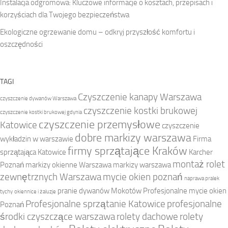
Instalacja odgromowa: Kluczowe informacje o kosztach, przepisach i
korzyściach dla Twojego bezpieczeństwa
Ekologiczne ogrzewanie domu – odkryj przyszłość komfortu i
oszczędności
TAGI
Czyszczenie kanapy Warszawa
czyszczenie dywanów Warszawa
czyszczenie kostki brukowej
czyszczenie kostki brukowej gdynia
czyszczenie przemysłowe
Katowice
czyszczenie
dobre markizy warszawa
wykładzin w warszawie
Firma
firmy sprzątające Kraków
sprzątająca Katowice
Karcher
montaż rolet
Poznań
markizy okienne Warszawa
markizy warszawa
zewnętrznych Warszawa
mycie okien poznań
naprawa pralek
pranie dywanów Mokotów
Profesjonalne mycie okien
tychy
okiennice i żaluzje
Profesjonalne sprzątanie Katowice
profesjonalne
Poznań
środki czyszczące warszawa
rolety dachowe
rolety