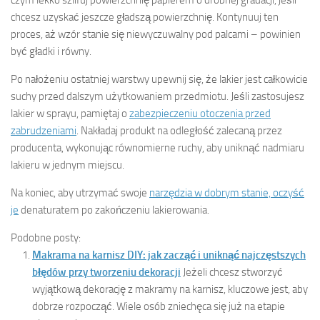
chcesz uzyskać jeszcze gładszą powierzchnię. Kontynuuj ten
proces, aż wzór stanie się niewyczuwalny pod palcami – powinien
być gładki i równy.
Po nałożeniu ostatniej warstwy upewnij się, że lakier jest całkowicie
suchy przed dalszym użytkowaniem przedmiotu. Jeśli zastosujesz
lakier w sprayu, pamiętaj o
zabezpieczeniu otoczenia przed
zabrudzeniami
. Nakładaj produkt na odległość zalecaną przez
producenta, wykonując równomierne ruchy, aby uniknąć nadmiaru
lakieru w jednym miejscu.
Na koniec, aby utrzymać swoje
narzędzia w dobrym stanie, oczyść
je
denaturatem po zakończeniu lakierowania.
Podobne posty:
Makrama na karnisz DIY: jak zacząć i uniknąć najczęstszych
błędów przy tworzeniu dekoracji
Jeżeli chcesz stworzyć
wyjątkową dekorację z makramy na karnisz, kluczowe jest, aby
dobrze rozpocząć. Wiele osób zniechęca się już na etapie