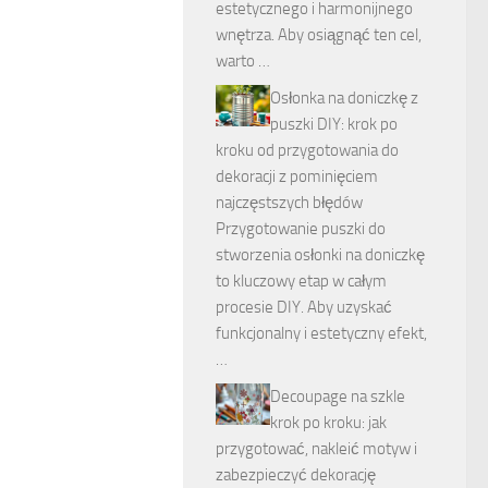
estetycznego i harmonijnego
wnętrza. Aby osiągnąć ten cel,
warto …
Osłonka na doniczkę z
puszki DIY: krok po
kroku od przygotowania do
dekoracji z pominięciem
najczęstszych błędów
Przygotowanie puszki do
stworzenia osłonki na doniczkę
to kluczowy etap w całym
procesie DIY. Aby uzyskać
funkcjonalny i estetyczny efekt,
…
Decoupage na szkle
krok po kroku: jak
przygotować, nakleić motyw i
zabezpieczyć dekorację