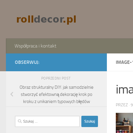
Skip to content
Współpraca i kontakt
OBSERWUJ:
IMAGE-
POPRZEDNI POST
im
Obraz strukturalny DIY: jak samodzielnie
stworzyć efektowną dekorację krok po
kroku z unikaniem typowych błędów
PRZEZ
·
9
Szukaj: