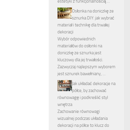
estetyki z funkcjonalnością …
Osłonka na doniczkę ze
sznurka DIY: jak wybrać
materiał i technikę dla trwałej
dekoracji
Wybór odpowiednich
materiałów do osłonki na
doniczkę ze sznurka jest
kluczowy dla jej trwałości.
Zazwyczaj najlepszym wyborem
jest sznurek bawełniany, …
Jak układać dekoracje na
półce, by zachować
równowagę i podkreślić styl
wnętrza
Zachowanie równowagi
wizualnej podczas układania
dekoracji na półce to klucz do