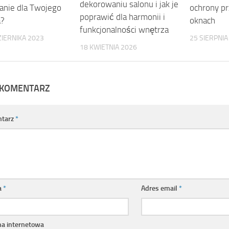
dekorowaniu salonu i jak je
ochrony p
anie dla Twojego
poprawić dla harmonii i
oknach
a?
funkcjonalności wnętrza
25 SIERPNIA
IERNIKA 2023
18 KWIETNIA 2026
 KOMENTARZ
tarz
*
a
*
Adres email
*
na internetowa