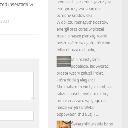
rzymskich: Jak redukcja zużycia
rzed insektami w
energii przyczynia się do
ochrony środowiska
 2021
W obliczu rosnących kosztów
energii oraz coraz większej
troski o naszą planetę, warto
poszukać rozwiązań, które nie
tylko obniżą rachunki, …
Minimalistyczne
podejście: Jak wybrać
proste wzory żaluzji i rolet,
które dodają elegancji
Minimalizm to nie tylko styl, ale
także sposób myślenia, który
może znacząco wpłynąć na
nasze wnętrza. Wybór
odpowiednich żaluzji i …
Świeczniki w stylu boho