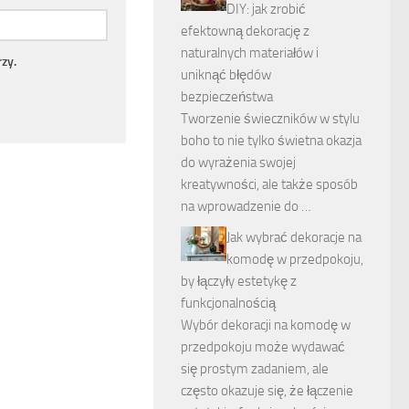
DIY: jak zrobić
efektowną dekorację z
naturalnych materiałów i
zy.
uniknąć błędów
bezpieczeństwa
Tworzenie świeczników w stylu
boho to nie tylko świetna okazja
do wyrażenia swojej
kreatywności, ale także sposób
na wprowadzenie do …
Jak wybrać dekoracje na
komodę w przedpokoju,
by łączyły estetykę z
funkcjonalnością
Wybór dekoracji na komodę w
przedpokoju może wydawać
się prostym zadaniem, ale
często okazuje się, że łączenie