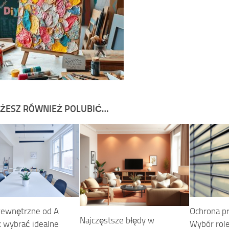
ŻESZ RÓWNIEŻ POLUBIĆ…
Ochrona p
ewnętrzne od A
Najczęstsze błędy w
Wybór role
k wybrać idealne