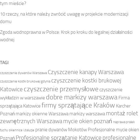
tym mieście?
10 rzeczy, na które należy zwrócić uwagę w projekcie modernizacji
domu
Zgoda wodnoprawna w Polsce: Krok po kroku do legalnej działalności
wodnej
TAGI
Czyszczenie kanapy Warszawa
czyszczenie dywanów Warszawa
czyszczenie kostki brukowej
czyszczenie kostki brukowej gdynia
czyszczenie przemysłowe
Katowice
czyszczenie
dobre markizy warszawa
wykładzin w warszawie
Firma
firmy sprzątające Kraków
sprzątająca Katowice
Karcher
montaż rolet
Poznań
markizy okienne Warszawa
markizy warszawa
zewnętrznych Warszawa
mycie okien poznań
naprawa pralek
pranie dywanów Mokotów
Profesjonalne mycie okien
tychy
okiennice i żaluzje
Profesjonalne sprzątanie Katowice
profesjonalne
Poznań