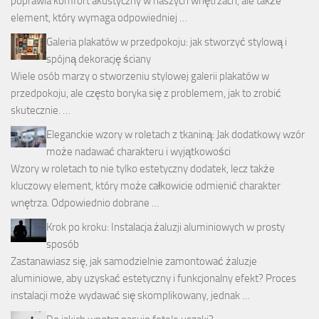
poprawia komfort akustyczny w naszych wnętrzach, ale także
element, który wymaga odpowiedniej …
Galeria plakatów w przedpokoju: jak stworzyć stylową i
spójną dekorację ściany
Wiele osób marzy o stworzeniu stylowej galerii plakatów w
przedpokoju, ale często boryka się z problemem, jak to zrobić
skutecznie. …
Eleganckie wzory w roletach z tkaniną: Jak dodatkowy wzór
może nadawać charakteru i wyjątkowości
Wzory w roletach to nie tylko estetyczny dodatek, lecz także
kluczowy element, który może całkowicie odmienić charakter
wnętrza. Odpowiednio dobrane …
Krok po kroku: Instalacja żaluzji aluminiowych w prosty
sposób
Zastanawiasz się, jak samodzielnie zamontować żaluzje
aluminiowe, aby uzyskać estetyczny i funkcjonalny efekt? Proces
instalacji może wydawać się skomplikowany, jednak …