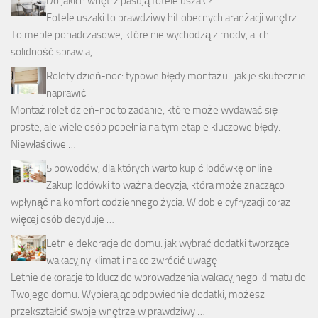
Do jakich wnętrz pasują fotele uszaki?
Fotele uszaki to prawdziwy hit obecnych aranżacji wnętrz.
To meble ponadczasowe, które nie wychodzą z mody, a ich
solidność sprawia, …
Rolety dzień-noc: typowe błędy montażu i jak je skutecznie
naprawić
Montaż rolet dzień-noc to zadanie, które może wydawać się
proste, ale wiele osób popełnia na tym etapie kluczowe błędy.
Niewłaściwe …
5 powodów, dla których warto kupić lodówkę online
Zakup lodówki to ważna decyzja, która może znacząco
wpłynąć na komfort codziennego życia. W dobie cyfryzacji coraz
więcej osób decyduje …
Letnie dekoracje do domu: jak wybrać dodatki tworzące
wakacyjny klimat i na co zwrócić uwagę
Letnie dekoracje to klucz do wprowadzenia wakacyjnego klimatu do
Twojego domu. Wybierając odpowiednie dodatki, możesz
przekształcić swoje wnętrze w prawdziwy …