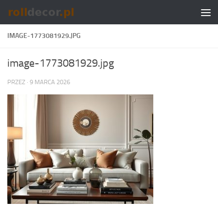
Skip to content
IMAGE-1773081929.JPG
image-1773081929.jpg
PRZEZ
·
9 MARCA 2026