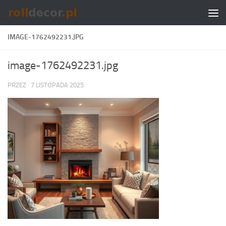
Skip to content
IMAGE-1762492231.JPG
image-1762492231.jpg
PRZEZ
·
7 LISTOPADA 2025