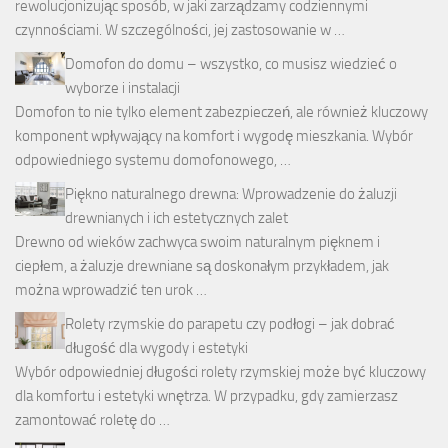
rewolucjonizując sposób, w jaki zarządzamy codziennymi
czynnościami. W szczególności, jej zastosowanie w …
Domofon do domu – wszystko, co musisz wiedzieć o
wyborze i instalacji
Domofon to nie tylko element zabezpieczeń, ale również kluczowy
komponent wpływający na komfort i wygodę mieszkania. Wybór
odpowiedniego systemu domofonowego, …
Piękno naturalnego drewna: Wprowadzenie do żaluzji
drewnianych i ich estetycznych zalet
Drewno od wieków zachwyca swoim naturalnym pięknem i
ciepłem, a żaluzje drewniane są doskonałym przykładem, jak
można wprowadzić ten urok …
Rolety rzymskie do parapetu czy podłogi – jak dobrać
długość dla wygody i estetyki
Wybór odpowiedniej długości rolety rzymskiej może być kluczowy
dla komfortu i estetyki wnętrza. W przypadku, gdy zamierzasz
zamontować roletę do …