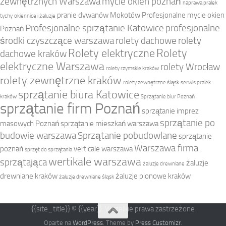
zewnętrznych Warszawa
mycie okien poznań
naprawa pralek
pranie dywanów Mokotów
Profesjonalne mycie okien
tychy
okiennice i żaluzje
Profesjonalne sprzątanie Katowice
profesjonalne
Poznań
środki czyszczące warszawa
rolety dachowe
rolety
Rolety elektryczne
Rolety
dachowe kraków
elektryczne Warszawa
rolety Wrocław
rolety rzymskie kraków
rolety zewnętrzne kraków
rolety zewnętrzne śląsk
serwis pralek
sprzątanie biura Katowice
kraków
Sprzątanie biur Poznań
sprzątanie firm Poznań
sprzątanie imprez
sprzątanie po
masowych Poznań
sprzątanie mieszkań warszawa
budowie warszawa
Sprzątanie pobudowlane
sprzątanie
Warszawa firma
poznań
verticale warszawa
sprzęt do sprzątania
wertikale warszawa
sprzątająca
żaluzje
żaluzje drewniane
drewniane kraków
żaluzje pionowe kraków
żaluzje drewniane śląsk
{{site_title}} © {{year}}. Wszelkie prawa zastrzeżone
Oparte na
WordPress
. Theme by
Press Customizr
.