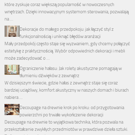
które zyskuje coraz większą popularność w nowoczesnych
wnętrzach. Dzięki innowacyjnym systemom sterowania, pozwalają
na …
Dekoracje do małego przedpokoju: jak łączyć styl z
funkcjonalnością i uniknąć błędów aranżacji
Mały przedpokój często staje się wyzwaniem, gdy chcemy połączyć
estetykę z praktycznością. Wybór odpowiednich dekoracji i mebli
może zadecydować o …
Ograniczenie hałasu: Jak rolety akustyczne pomagają w
tłumieniu dźwięków z zewnątrz
W dzisiejszym świecie, gdzie hałas z zewnątrz staje się coraz
bardziej uciążliwy, komfort akustyczny w naszych domach i biurach
nabiera …
Decoupage na drewnie krok po kroku: od przygotowania
powierzchni po trwałe wykończenie dekoracji
Decoupage na drewnie to wyjątkowa technika, która pozwala na
przekształcenie zwykłych przedmiotów w prawdziwe dzieła sztuki.