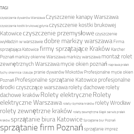
TAGI
Czyszczenie kanapy Warszawa
czyszczenie dywanów Warszawa
czyszczenie kostki brukowej
czyszczenie kostki brukowej gdynia
czyszczenie przemysłowe
Katowice
czyszczenie
dobre markizy warszawa
wykładzin w warszawie
Firma
firmy sprzątające Kraków
sprzątająca Katowice
Karcher
montaż rolet
Poznań
markizy okienne Warszawa
markizy warszawa
zewnętrznych Warszawa
mycie okien poznań
naprawa pralek
pranie dywanów Mokotów
Profesjonalne mycie okien
tychy
okiennice i żaluzje
Profesjonalne sprzątanie Katowice
profesjonalne
Poznań
środki czyszczące warszawa
rolety dachowe
rolety
Rolety elektryczne
Rolety
dachowe kraków
elektryczne Warszawa
rolety Wrocław
rolety rzymskie kraków
rolety zewnętrzne kraków
rolety zewnętrzne śląsk
serwis pralek
sprzątanie biura Katowice
kraków
Sprzątanie biur Poznań
sprzątanie firm Poznań
sprzątanie imprez