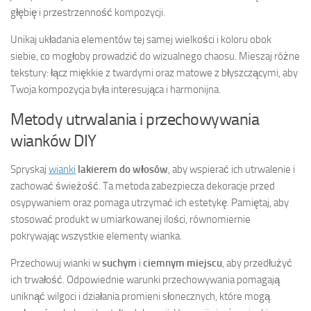
głębię i przestrzenność kompozycji.
Unikaj układania elementów tej samej wielkości i koloru obok
siebie, co mogłoby prowadzić do wizualnego chaosu. Mieszaj różne
tekstury: łącz miękkie z twardymi oraz matowe z błyszczącymi, aby
Twoja kompozycja była interesująca i harmonijna.
Metody utrwalania i przechowywania
wianków DIY
Spryskaj
wianki
lakierem do włosów
, aby wspierać ich utrwalenie i
zachować świeżość. Ta metoda zabezpiecza dekoracje przed
osypywaniem oraz pomaga utrzymać ich estetykę. Pamiętaj, aby
stosować produkt w umiarkowanej ilości, równomiernie
pokrywając wszystkie elementy wianka.
Przechowuj wianki w
suchym
i
ciemnym miejscu
, aby przedłużyć
ich trwałość. Odpowiednie warunki przechowywania pomagają
uniknąć wilgoci i działania promieni słonecznych, które mogą