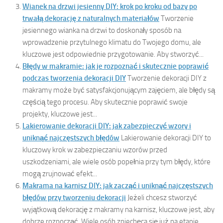
Wianek na drzwi jesienny DIY: krok po kroku od bazy po
trwałą dekorację z naturalnych materiałów
Tworzenie
jesiennego wianka na drzwi to doskonały sposób na
wprowadzenie przytulnego klimatu do Twojego domu, ale
kluczowe jest odpowiednie przygotowanie. Aby stworzyć...
Błędy w makramie: jak je rozpoznać i skutecznie poprawić
podczas tworzenia dekoracji DIY
Tworzenie dekoracji DIY z
makramy może być satysfakcjonującym zajęciem, ale błędy są
częścią tego procesu. Aby skutecznie poprawić swoje
projekty, kluczowe jest...
Lakierowanie dekoracji DIY: jak zabezpieczyć wzory i
uniknąć najczęstszych błędów
Lakierowanie dekoracji DIY to
kluczowy krok w zabezpieczaniu wzorów przed
uszkodzeniami, ale wiele osób popełnia przy tym błędy, które
mogą zrujnować efekt...
Makrama na karnisz DIY: jak zacząć i uniknąć najczęstszych
błędów przy tworzeniu dekoracji
Jeżeli chcesz stworzyć
wyjątkową dekorację z makramy na karnisz, kluczowe jest, aby
dobrze rozpocząć. Wiele osób zniechęca się już na etapie