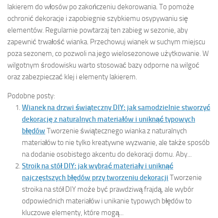
lakierem do włosów po zakończeniu dekorowania. To pomoże
ochronić dekoracje i zapobiegnie szybkiemu osypywaniu się
elementów. Regularnie powtarzaj ten zabieg w sezonie, aby
zapewnić trwałość wianka. Przechowuj wianek w suchym miejscu
poza sezonem, co pozwoli na jego wielosezonowe użytkowanie. W
wilgotnym środowisku warto stosować bazy odporne na wilgoć
oraz zabezpieczać klej i elementy lakierem.
Podobne posty:
Wianek na drzwi świąteczny DIY: jak samodzielnie stworzyć
dekorację z naturalnych materiałów i uniknąć typowych
błędów
Tworzenie świątecznego wianka z naturalnych
materiałów to nie tylko kreatywne wyzwanie, ale także sposób
na dodanie osobistego akcentu do dekoracji domu. Aby...
Stroik na stół DIY: jak wybrać materiały i uniknąć
najczęstszych błędów przy tworzeniu dekoracji
Tworzenie
stroika na stół DIY może być prawdziwą frajdą, ale wybór
odpowiednich materiałów i unikanie typowych błędów to
kluczowe elementy, które mogą...