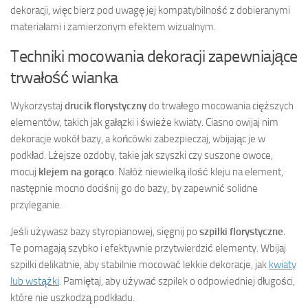
dekoracji, więc bierz pod uwagę jej kompatybilność z dobieranymi
materiałami i zamierzonym efektem wizualnym.
Techniki mocowania dekoracji zapewniające
trwałość wianka
Wykorzystaj
drucik florystyczny
do trwałego mocowania cięższych
elementów, takich jak gałązki i świeże kwiaty. Ciasno owijaj nim
dekoracje wokół bazy, a końcówki zabezpieczaj, wbijając je w
podkład. Lżejsze ozdoby, takie jak szyszki czy suszone owoce,
mocuj
klejem na gorąco
. Nałóż niewielką ilość kleju na element,
następnie mocno dociśnij go do bazy, by zapewnić solidne
przyleganie.
Jeśli używasz bazy styropianowej, sięgnij po
szpilki florystyczne
.
Te pomagają szybko i efektywnie przytwierdzić elementy. Wbijaj
szpilki delikatnie, aby stabilnie mocować lekkie dekoracje, jak
kwiaty
lub wstążki
. Pamiętaj, aby używać szpilek o odpowiedniej długości,
które nie uszkodzą podkładu.