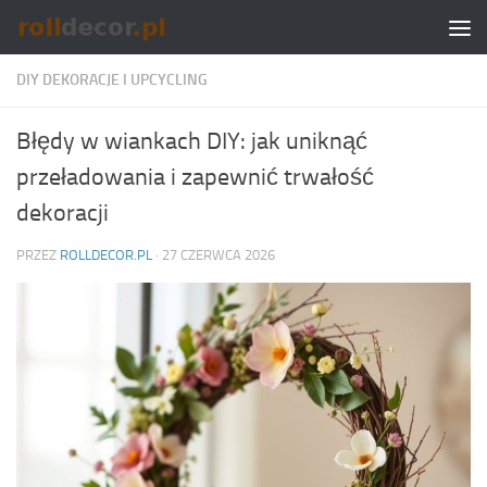
Skip to content
DIY DEKORACJE I UPCYCLING
Błędy w wiankach DIY: jak uniknąć
przeładowania i zapewnić trwałość
dekoracji
PRZEZ
ROLLDECOR.PL
·
27 CZERWCA 2026