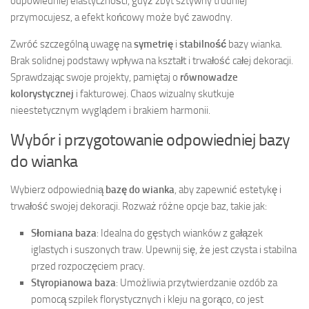
odpowiedniej elastyczności, gdyż zbyt sztywny trudniej
przymocujesz, a efekt końcowy może być zawodny.
Zwróć szczególną uwagę na
symetrię
i
stabilność
bazy wianka.
Brak solidnej podstawy wpływa na kształt i trwałość całej dekoracji.
Sprawdzając swoje projekty, pamiętaj o
równowadze
kolorystycznej
i fakturowej. Chaos wizualny skutkuje
nieestetycznym wyglądem i brakiem harmonii.
Wybór i przygotowanie odpowiedniej bazy
do wianka
Wybierz odpowiednią
bazę do wianka
, aby zapewnić estetykę i
trwałość swojej dekoracji. Rozważ różne opcje baz, takie jak:
Słomiana baza
: Idealna do gęstych wianków z gałązek
iglastych i suszonych traw. Upewnij się, że jest czysta i stabilna
przed rozpoczęciem pracy.
Styropianowa baza
: Umożliwia przytwierdzanie ozdób za
pomocą szpilek florystycznych i kleju na gorąco, co jest