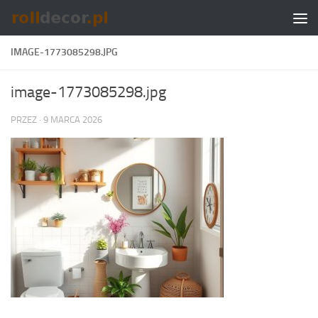
Skip to content
IMAGE-1773085298.JPG
image-1773085298.jpg
PRZEZ
·
9 MARCA 2026