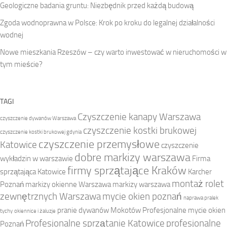
Geologiczne badania gruntu: Niezbędnik przed każdą budową
Zgoda wodnoprawna w Polsce: Krok po kroku do legalnej działalności
wodnej
Nowe mieszkania Rzeszów – czy warto inwestować w nieruchomości w
tym mieście?
TAGI
Czyszczenie kanapy Warszawa
czyszczenie dywanów Warszawa
czyszczenie kostki brukowej
czyszczenie kostki brukowej gdynia
czyszczenie przemysłowe
Katowice
czyszczenie
dobre markizy warszawa
wykładzin w warszawie
Firma
firmy sprzątające Kraków
sprzątająca Katowice
Karcher
montaż rolet
Poznań
markizy okienne Warszawa
markizy warszawa
zewnętrznych Warszawa
mycie okien poznań
naprawa pralek
pranie dywanów Mokotów
Profesjonalne mycie okien
tychy
okiennice i żaluzje
Profesjonalne sprzątanie Katowice
profesjonalne
Poznań