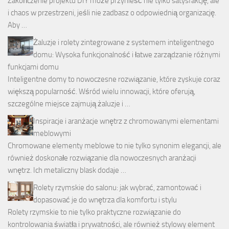
Zakończenie projektu DIY może przynieść nie tylko satysfakcję, ale
i chaos w przestrzeni, jeśli nie zadbasz o odpowiednią organizację.
Aby …
Żaluzje i rolety zintegrowane z systemem inteligentnego
domu: Wysoka funkcjonalność i łatwe zarządzanie różnymi
funkcjami domu
Inteligentne domy to nowoczesne rozwiązanie, które zyskuje coraz
większą popularność. Wśród wielu innowacji, które oferują,
szczególne miejsce zajmują żaluzje i …
Inspiracje i aranżacje wnętrz z chromowanymi elementami
meblowymi
Chromowane elementy meblowe to nie tylko synonim elegancji, ale
również doskonałe rozwiązanie dla nowoczesnych aranżacji
wnętrz. Ich metaliczny blask dodaje …
Rolety rzymskie do salonu: jak wybrać, zamontować i
dopasować je do wnętrza dla komfortu i stylu
Rolety rzymskie to nie tylko praktyczne rozwiązanie do
kontrolowania światła i prywatności, ale również stylowy element