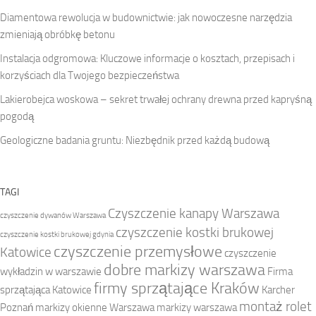
Diamentowa rewolucja w budownictwie: jak nowoczesne narzędzia
zmieniają obróbkę betonu
Instalacja odgromowa: Kluczowe informacje o kosztach, przepisach i
korzyściach dla Twojego bezpieczeństwa
Lakierobejca woskowa – sekret trwałej ochrany drewna przed kapryśną
pogodą
Geologiczne badania gruntu: Niezbędnik przed każdą budową
TAGI
Czyszczenie kanapy Warszawa
czyszczenie dywanów Warszawa
czyszczenie kostki brukowej
czyszczenie kostki brukowej gdynia
czyszczenie przemysłowe
Katowice
czyszczenie
dobre markizy warszawa
wykładzin w warszawie
Firma
firmy sprzątające Kraków
sprzątająca Katowice
Karcher
montaż rolet
Poznań
markizy okienne Warszawa
markizy warszawa