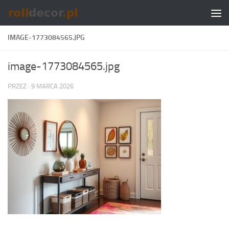
Skip to content
IMAGE-1773084565.JPG
image-1773084565.jpg
PRZEZ
·
9 MARCA 2026