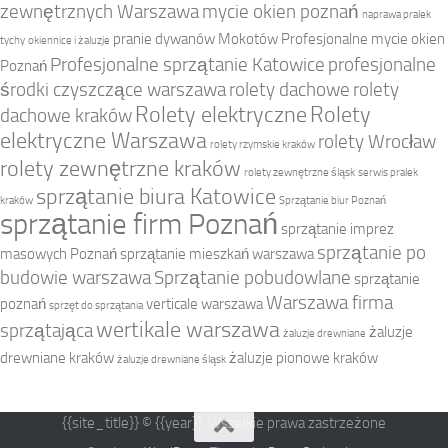
zewnętrznych Warszawa
mycie okien poznań
naprawa pralek
pranie dywanów Mokotów
Profesjonalne mycie okien
tychy
okiennice i żaluzje
Profesjonalne sprzątanie Katowice
profesjonalne
Poznań
środki czyszczące warszawa
rolety dachowe
rolety
Rolety elektryczne
Rolety
dachowe kraków
elektryczne Warszawa
rolety Wrocław
rolety rzymskie kraków
rolety zewnętrzne kraków
rolety zewnętrzne śląsk
serwis pralek
sprzątanie biura Katowice
kraków
Sprzątanie biur Poznań
sprzątanie firm Poznań
sprzątanie imprez
sprzątanie po
masowych Poznań
sprzątanie mieszkań warszawa
budowie warszawa
Sprzątanie pobudowlane
sprzątanie
Warszawa firma
poznań
verticale warszawa
sprzęt do sprzątania
wertikale warszawa
sprzątająca
żaluzje
żaluzje drewniane
drewniane kraków
żaluzje pionowe kraków
żaluzje drewniane śląsk
{{site_title}} © {{year}}. Wszelkie prawa zastrzeżone