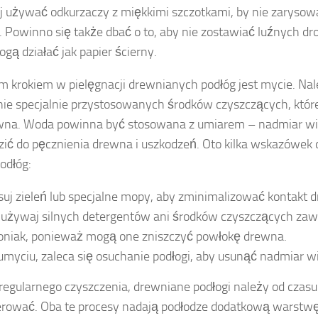
ej używać odkurzaczy z miękkimi szczotkami, by nie zaryso
 Powinno się także dbać o to, aby nie zostawiać luźnych dro
ogą działać jak papier ścierny.
m krokiem w pielęgnacji drewnianych podłóg jest mycie. N
ie specjalnie przystosowanych środków czyszczących, któr
wna. Woda powinna być stosowana z umiarem – nadmiar wi
ić do pęcznienia drewna i uszkodzeń. Oto kilka wskazówek
odłóg:
suj zieleń lub specjalne mopy, aby zminimalizować kontakt 
 używaj silnych detergentów ani środków czyszczących zaw
niak, ponieważ mogą one zniszczyć powłokę drewna.
umyciu, zaleca się osuchanie podłogi, aby usunąć nadmiar wi
regularnego czyszczenia, drewniane podłogi należy od czasu
ierować. Oba te procesy nadają podłodze dodatkową warstw