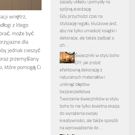
zasady układu i pomysły na
spójną aranżację
acji wnętrz,
Gdy przychodzi czas na
stylizację regału, kluczowe jest,
dłogi z litego
aby nie tylko umieścić książki i
ybrać, może być
dekoracje, ale także zadbać o
 przyjazne dla
ich …
Aby jednak cieszyć
Świeczniki w stylu boho
 oraz przemyślany
DIY: jak zrobić
i, które pomogą Ci
efektowną dekorację z
naturalnych materiałów i
uniknąć błędów
bezpieczeństwa
Tworzenie świeczników w stylu
boho to nie tylko świetna okazja
do wyrażenia swojej
kreatywności, ale także sposób
na wprowadzenie do …