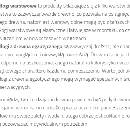
łogi warstwowe
to produkty składające się z kilku warstw 
stwa to zazwyczaj twarde drewno, co pozwala na osiągnięci
itego drewna, natomiast warstwy dolne mogą być z tańszych
łogi warstwowe są elastyczne i łatwiejsze w montażu, co cz
wiązaniem w nowoczesnych wnętrzach.
łogi z drewna egzotycznego
są zazwyczaj droższe, ale char
kalnym wyglądem i niezwykłą trwałością. Drewno takie jak 
t odporne na uszkodzenia, a jego naturalna kolorystyka i wzo
ątkowego charakteru każdemu pomieszczeniu. Warto jednak
łogi z drewna egzotycznego mogą wymagać specjalnych ś
serwacyjnych.
omiędzy tymi rodzajami drewna powinien być podyktowany
ncjami, warunkami montażu i przeznaczeniem pomieszczenia
łów ma swoje zalety i wady, dlatego dobrze jest dokładnie r
ej odpowiadać indywidualnym potrzebom.