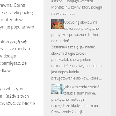
estetyki Twojego wnętrza.
drewna. Górna
Montaż inwazyjny, który polega
e estetyki podłóg
na wierceniu …
 materiałów.
Upcycling słoików na
yni je popularnym
dekoracje: praktyczne
pomysły i sprawdzone techniki
na co dzień
akteryzują się
Zastanawiasz się, jak nadać
teak czy merbau
słoikom drugie życie i
ry dodają
przekształcić je w piękne
 pamiętać, że
dekoracje? Kluczowym krokiem
rodków
jest odpowiednie
przygotowanie słoików, które …
Jak skutecznie czyścić
 osobistymi
żaluzje aluminiowe:
. Każdy z tych
praktyczne metody i
ozważyć, co będzie
najczęstsze błędy do uniknięcia
Czyszczenie żaluzji