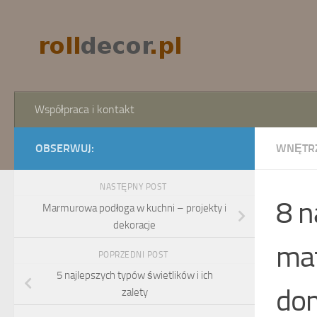
Skip to content
Współpraca i kontakt
OBSERWUJ:
WNĘTR
NASTĘPNY POST
8 n
Marmurowa podłoga w kuchni – projekty i
dekoracje
mat
POPRZEDNI POST
5 najlepszych typów świetlików i ich
do
zalety