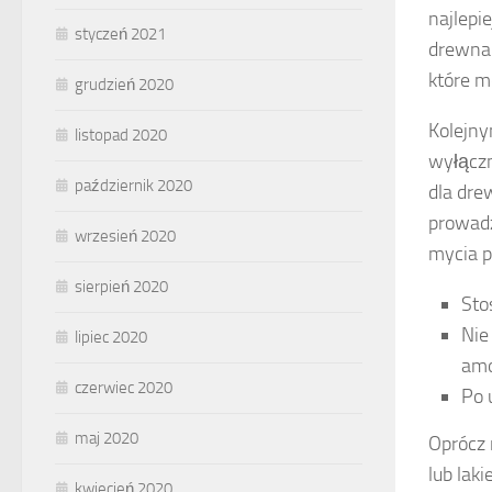
najlepi
styczeń 2021
drewna.
które m
grudzień 2020
Kolejny
listopad 2020
wyłączn
październik 2020
dla dre
prowadz
wrzesień 2020
mycia p
sierpień 2020
Sto
Nie
lipiec 2020
amo
czerwiec 2020
Po 
maj 2020
Oprócz 
lub lak
kwiecień 2020