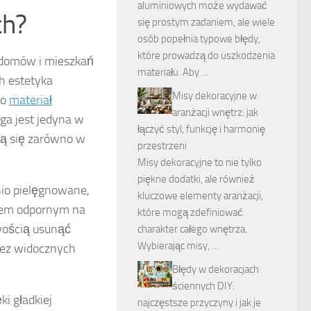
aluminiowych może wydawać
ch?
się prostym zadaniem, ale wiele
osób popełnia typowe błędy,
które prowadzą do uszkodzenia
i domów i mieszkań
materiału. Aby …
ch estetyka
Misy dekoracyjne w
ko
materiał
aranżacji wnętrz: jak
oga jest jedyna w
łączyć styl, funkcję i harmonię
ją się zarówno w
przestrzeni
Misy dekoracyjne to nie tylko
piękne dodatki, ale również
io pielęgnowane,
kluczowe elementy aranżacji,
ałem odpornym na
które mogą zdefiniować
wością usunąć
charakter całego wnętrza.
Wybierając misy, …
bez widocznych
Błędy w dekoracjach
ściennych DIY:
ki gładkiej
najczęstsze przyczyny i jak je