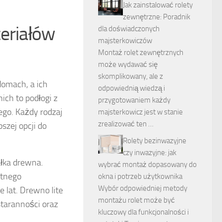
Jak zainstalować rolety
zewnętrzne: Poradnik
teriałów
dla doświadczonych
majsterkowiczów
Montaż rolet zewnętrznych
może wydawać się
skomplikowany, ale z
omach, a ich
odpowiednią wiedzą i
ich to podłogi z
przygotowaniem każdy
ego. Każdy rodzaj
majsterkowicz jest w stanie
zrealizować ten …
szej opcji do
Rolety bezinwazyjne
czy inwazyjne: jak
łka drewna.
wybrać montaż dopasowany do
otnego
okna i potrzeb użytkownika
Wybór odpowiedniej metody
 lat. Drewno lite
montażu rolet może być
staranności oraz
kluczowy dla funkcjonalności i