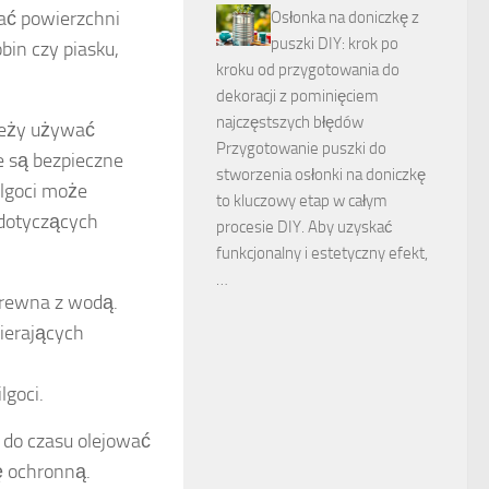
wać powierzchni
Osłonka na doniczkę z
puszki DIY: krok po
bin czy piasku,
kroku od przygotowania do
dekoracji z pominięciem
najczęstszych błędów
ależy używać
Przygotowanie puszki do
e są bezpieczne
stworzenia osłonki na doniczkę
lgoci może
to kluczowy etap w całym
 dotyczących
procesie DIY. Aby uzyskać
funkcjonalny i estetyczny efekt,
…
drewna z wodą.
ierających
lgoci.
 do czasu olejować
ę ochronną.