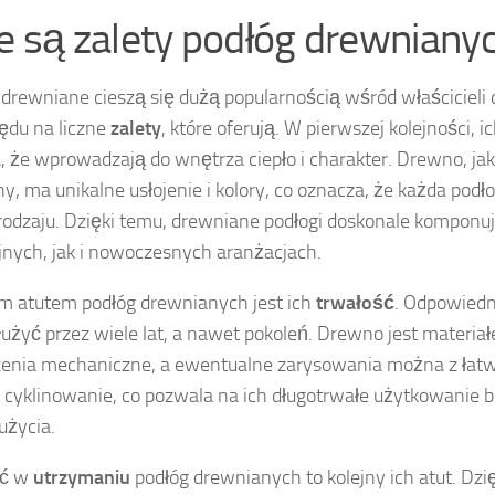
ie są zalety podłóg drewniany
 drewniane cieszą się dużą popularnością wśród właściciel
ędu na liczne
zalety
, które oferują. W pierwszej kolejności, i
, że wprowadzają do wnętrza ciepło i charakter. Drewno, ja
ny, ma unikalne usłojenie i kolory, co oznacza, że każda podł
odzaju. Dzięki temu, drewniane podłogi doskonale komponu
jnych, jak i nowoczesnych aranżacjach.
m atutem podłóg drewnianych jest ich
trwałość
. Odpowiedn
użyć przez wiele lat, a nawet pokoleń. Drewno jest materi
enia mechaniczne, a ewentualne zarysowania można z łat
 cyklinowanie, co pozwala na ich długotrwałe użytkowanie 
użycia.
ść w
utrzymaniu
podłóg drewnianych to kolejny ich atut. Dzię