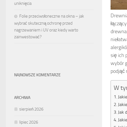
uniknięcia
Drewnia
Folie przeciwsłoneczne na okna – jak
łączący 
wybrać skuteczną ochronę przed
nagrzewaniem i UV oraz kiedy warto
drewna,
zainwestować?
niełatwa
alergik
się ich
wybór g
podjąć 
NAJNOWSZE KOMENTARZE
W ty
Jaki
ARCHIWA
Jaki
sierpień 2026
Jak 
Jaki
lipiec 2026