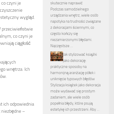
co czyni je
skutecznie naprawić
Podczas samodzielnego
 czyszczenie
urządzania wnętrz, wiele osób
estetyczny wygląd.
napotyka na trudności związane
z dekoracjami ściennymi, co
 przeciwieństwie
często kończy się
lnym, co czyni je
niezamierzonymi błędami.
ewniają ciągłość
Najczęstsze …
Jak stylizować książki
jako dekorację:
kających
praktyczne sposoby na
ego wnętrza. Ich
harmonijną aranżację półek i
ków.
uniknięcie typowych błędów
Stylizacja książek jako dekoracja
może wydawać się prostym
zadaniem, ale wiele osób
popełnia błędy, które psują
st ich odpowiednia
estetykę ich przestrzeni. Aby …
t niezbędne –