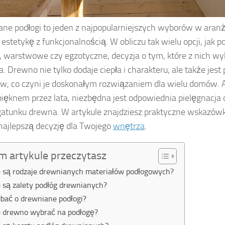
ne podłogi to jeden z najpopularniejszych wyborów w aranż
estetykę z funkcjonalnością. W obliczu tak wielu opcji, jak po
 warstwowe czy egzotyczne, decyzja o tym, które z nich w
. Drewno nie tylko dodaje ciepła i charakteru, ale także jest
ów, co czyni je doskonałym rozwiązaniem dla wielu domów. 
 pięknem przez lata, niezbędna jest odpowiednia pielęgnacja
atunku drewna. W artykule znajdziesz praktyczne wskazówk
najlepszą decyzję dla Twojego
wnętrza
.
m artykule przeczytasz
e są rodzaje drewnianych materiałów podłogowych?
e są zalety podłóg drewnianych?
dbać o drewniane podłogi?
e drewno wybrać na podłogę?