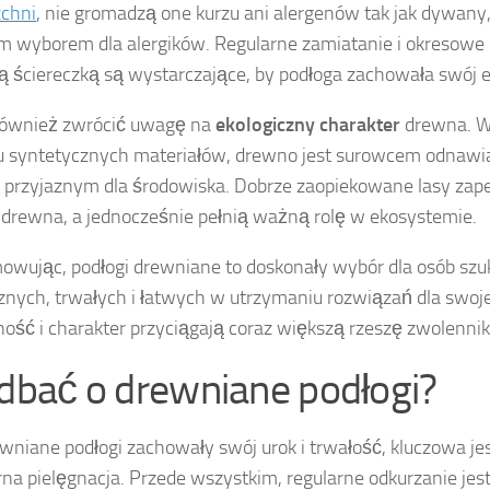
chni
, nie gromadzą one kurzu ani alergenów tak jak dywany, 
m wyborem dla alergików. Regularne zamiatanie i okresowe
ą ściereczką są wystarczające, by podłoga zachowała swój 
również zwrócić uwagę na
ekologiczny charakter
drewna. W
u syntetycznych materiałów, drewno jest surowcem odnawia
j przyjaznym dla środowiska. Dobrze zaopiekowane lasy zap
drewna, a jednocześnie pełnią ważną rolę w ekosystemie.
wując, podłogi drewniane to doskonały wybór dla osób szu
znych, trwałych i łatwych w utrzymaniu rozwiązań dla swoj
ność i charakter przyciągają coraz większą rzeszę zwolenni
 dbać o drewniane podłogi?
wniane podłogi zachowały swój urok i trwałość, kluczowa je
arna pielęgnacja. Przede wszystkim, regularne odkurzanie jes