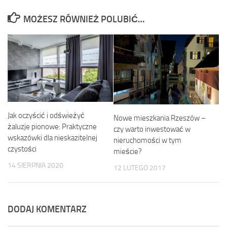
MOŻESZ RÓWNIEŻ POLUBIĆ…
Jak oczyścić i odświeżyć
Nowe mieszkania Rzeszów –
żaluzje pionowe: Praktyczne
czy warto inwestować w
wskazówki dla nieskazitelnej
nieruchomości w tym
czystości
mieście?
14 SIERPNIA 2020
12 LUTEGO 2017
DODAJ KOMENTARZ