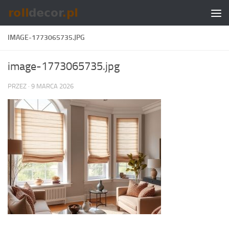
Skip to content
IMAGE-1773065735.JPG
image-1773065735.jpg
PRZEZ
·
9 MARCA 2026