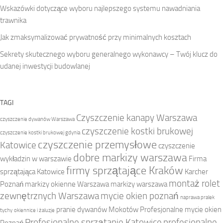
Wskazówki dotyczące wyboru najlepszego systemu nawadniania
trawnika
Jak zmaksymalizować prywatność przy minimalnych kosztach
Sekrety skutecznego wyboru generalnego wykonawcy – Twój klucz do
udanej inwestycji budowlanej
TAGI
Czyszczenie kanapy Warszawa
czyszczenie dywanów Warszawa
czyszczenie kostki brukowej
czyszczenie kostki brukowej gdynia
czyszczenie przemysłowe
Katowice
czyszczenie
dobre markizy warszawa
wykładzin w warszawie
Firma
firmy sprzątające Kraków
sprzątająca Katowice
Karcher
montaż rolet
Poznań
markizy okienne Warszawa
markizy warszawa
zewnętrznych Warszawa
mycie okien poznań
naprawa pralek
pranie dywanów Mokotów
Profesjonalne mycie okien
tychy
okiennice i żaluzje
Profesjonalne sprzątanie Katowice
profesjonalne