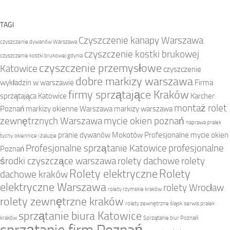
TAGI
Czyszczenie kanapy Warszawa
czyszczenie dywanów Warszawa
czyszczenie kostki brukowej
czyszczenie kostki brukowej gdynia
czyszczenie przemysłowe
Katowice
czyszczenie
dobre markizy warszawa
wykładzin w warszawie
Firma
firmy sprzątające Kraków
sprzątająca Katowice
Karcher
montaż rolet
Poznań
markizy okienne Warszawa
markizy warszawa
zewnętrznych Warszawa
mycie okien poznań
naprawa pralek
pranie dywanów Mokotów
Profesjonalne mycie okien
tychy
okiennice i żaluzje
Profesjonalne sprzątanie Katowice
profesjonalne
Poznań
środki czyszczące warszawa
rolety dachowe
rolety
Rolety elektryczne
Rolety
dachowe kraków
elektryczne Warszawa
rolety Wrocław
rolety rzymskie kraków
rolety zewnętrzne kraków
rolety zewnętrzne śląsk
serwis pralek
sprzątanie biura Katowice
kraków
Sprzątanie biur Poznań