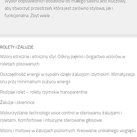
Wybór odpowiednich dodatków do małego salonu jest kluczowy,
aby stworzyć przestrzeń, która jest zarówno stylowa, jak i
funkcjonalna. Zbyt wiele …
ROLETY I ŻALUZJE
Wzory etniczne i etniczny styl: Odkryj piękno i bogactwo wzorów w
roletach plisowanych
Oszczędność energii w sypialni dzięki żaluzjom rzymskim: Klimatyzacja
snu przy minimalnym zużyciu energii
Rodzaje rolet – rolety rzymskie transparentne
Żaluzje i okiennice
Wykorzystanie technologii voice control w sterowaniu żaluzjami i
roletami: Komfortowe i intuicyjne sterowanie głosowe
Wzory i motywy w żaluzjach poziomych: Kreowanie unikalnego wyglądu