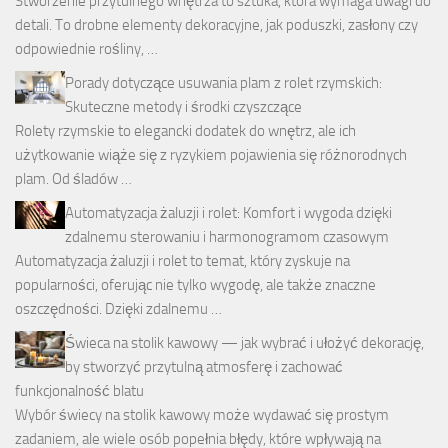
Stworzenie przytulnego wnętrza to sztuka, która wymaga uwagi do
detali. To drobne elementy dekoracyjne, jak poduszki, zasłony czy
odpowiednie rośliny, …
Porady dotyczące usuwania plam z rolet rzymskich:
Skuteczne metody i środki czyszczące
Rolety rzymskie to elegancki dodatek do wnętrz, ale ich
użytkowanie wiąże się z ryzykiem pojawienia się różnorodnych
plam. Od śladów …
Automatyzacja żaluzji i rolet: Komfort i wygoda dzięki
zdalnemu sterowaniu i harmonogramom czasowym
Automatyzacja żaluzji i rolet to temat, który zyskuje na
popularności, oferując nie tylko wygodę, ale także znaczne
oszczędności. Dzięki zdalnemu …
Świeca na stolik kawowy — jak wybrać i ułożyć dekorację,
by stworzyć przytulną atmosferę i zachować
funkcjonalność blatu
Wybór świecy na stolik kawowy może wydawać się prostym
zadaniem, ale wiele osób popełnia błędy, które wpływają na