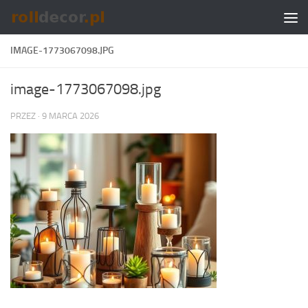
Skip to content
IMAGE-1773067098.JPG
image-1773067098.jpg
PRZEZ
·
9 MARCA 2026