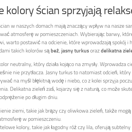
ie kolory ścian sprzyjają relak
ścian w naszych domach mają znaczący wpływ na nasze sa
ować atmosferę w pomieszczeniach. Wybierając barwy, które
wi, warto postawić na odcienie, które wprowadzają spokój i 
dami takich kolorów są
beż
,
jasny turkus
oraz
delikatna ziel
kolor neutralny, który działa kojąco na zmysły. Wprowadza ci
eśnie nie przytłacza. Jasny turkus to natomiast odcień, któr
ywać na myśl błękitną wodę i niebo, co z kolei sprzyja poczu
nia. Delikatna zieleń zaś, kojarzy się z naturą, co może sku
i odprężenie po długim dniu.
ienie ziemi, takie jak brązy czy oliwkowa zieleń, także mog
atmosferę w pomieszczeniu.
telowe kolory, takie jak łagodny róż czy lila, oferują subteln