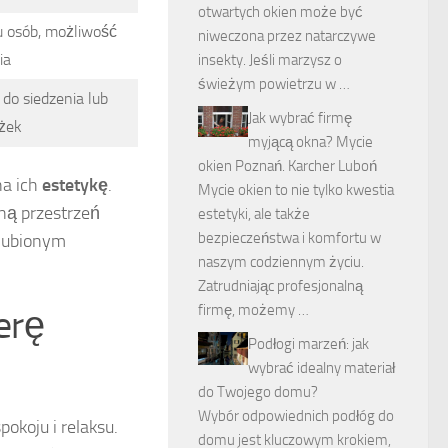
otwartych okien może być
u osób, możliwość
niweczona przez natarczywe
ia
insekty. Jeśli marzysz o
świeżym powietrzu w …
do siedzenia lub
Jak wybrać firmę
żek
myjącą okna? Mycie
okien Poznań. Karcher Luboń
na ich
estetykę
.
Mycie okien to nie tylko kwestia
ną przestrzeń
estetyki, ale także
bezpieczeństwa i komfortu w
ulubionym
naszym codziennym życiu.
Zatrudniając profesjonalną
firmę, możemy …
erę
Podłogi marzeń: jak
wybrać idealny materiał
do Twojego domu?
Wybór odpowiednich podłóg do
koju i relaksu.
domu jest kluczowym krokiem,