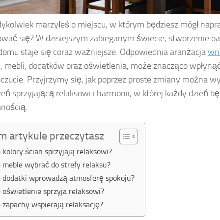
dykolwiek marzyłeś o miejscu, w którym będziesz mógł nap
ować się? W dzisiejszym zabieganym świecie, stworzenie o
omu staje się coraz ważniejsze. Odpowiednia aranżacja
wn
, mebli, dodatków oraz oświetlenia, może znacząco wpłyną
zucie. Przyjrzymy się, jak poprzez proste zmiany można 
zeń sprzyjającą relaksowi i harmonii, w której każdy dzień bę
nością.
m artykule przeczytasz
e kolory ścian sprzyjają relaksowi?
e meble wybrać do strefy relaksu?
e dodatki wprowadzą atmosferę spokoju?
e oświetlenie sprzyja relaksowi?
e zapachy wspierają relaksację?