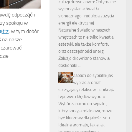
żaluzji drewnianych: Optymalne
wykorzystanie światła
rawdę odpocząć i
słonecznego i redukcja zużycia
azy spokoju w
energii elektrycznej
Naturalne światło w naszych
ętrz
, w tym dobór
wnętrzach to nie tylko kwestia
ć na nasze
estetyki, ale także komfortu
wyczarować
oraz oszczędności energii.
dzie
Żaluzje drewniane stanowią
doskonałe …
Zapach do sypialni: jak
wybrać aromat
sprzyjający relaksowi i uniknąć
typowych błędów wyboru
Wybór zapachu do sypialni,
który sprzyja relaksowi, może
być kluczowy dla jakości snu.
Idealne aromaty, takie jak