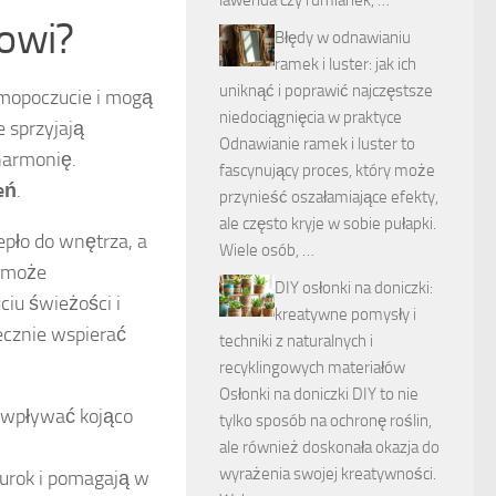
lawenda czy rumianek, …
sowi?
Błędy w odnawianiu
ramek i luster: jak ich
uniknąć i poprawić najczęstsze
mopoczucie i mogą
niedociągnięcia w praktyce
 sprzyjają
Odnawianie ramek i luster to
harmonię.
fascynujący proces, który może
eń
.
przynieść oszałamiające efekty,
ale często kryje w sobie pułapki.
epło do wnętrza, a
Wiele osób, …
y może
DIY osłonki na doniczki:
ciu świeżości i
kreatywne pomysły i
tecznie wspierać
techniki z naturalnych i
recyklingowych materiałów
Osłonki na doniczki DIY to nie
ą wpływać kojąco
tylko sposób na ochronę roślin,
ale również doskonała okazja do
wyrażenia swojej kreatywności.
y urok i pomagają w