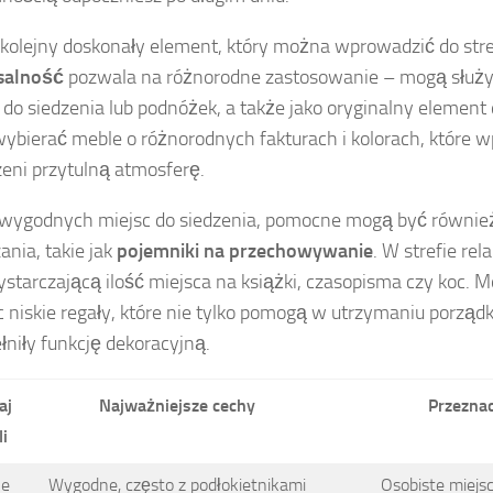
 kolejny doskonały element, który można wprowadzić do stref
salność
pozwala na różnorodne zastosowanie – mogą służy
 do siedzenia lub podnóżek, a także jako oryginalny element
ybierać meble o różnorodnych fakturach i kolorach, które 
zeni przytulną atmosferę.
wygodnych miejsc do siedzenia, pomocne mogą być równie
ania, takie jak
pojemniki na przechowywanie
. W strefie rel
starczającą ilość miejsca na książki, czasopisma czy koc. 
c niskie regały, które nie tylko pomogą w utrzymaniu porządk
łniły funkcję dekoracyjną.
aj
Najważniejsze cechy
Przezna
i
le
Wygodne, często z podłokietnikami
Osobiste miejsc