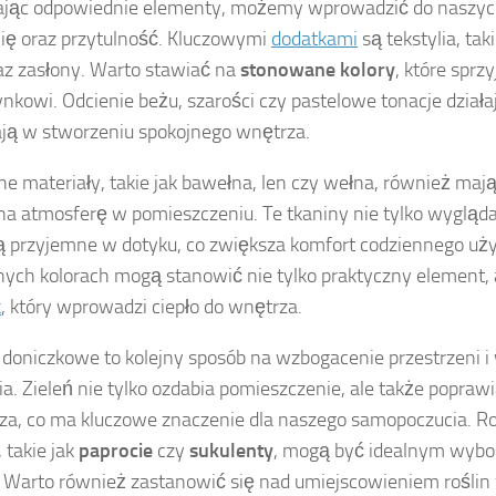
ając odpowiednie elementy, możemy wprowadzić do nasz
ę oraz przytulność. Kluczowymi
dodatkami
są tekstylia, tak
az zasłony. Warto stawiać na
stonowane kolory
, które sprzy
nkowi. Odcienie beżu, szarości czy pastelowe tonacje działaj
ą w stworzeniu spokojnego wnętrza.
ne materiały, takie jak bawełna, len czy wełna, również ma
a atmosferę w pomieszczeniu. Te tkaniny nie tylko wyglądaj
ą przyjemne w dotyku, co zwiększa komfort codziennego uż
nych kolorach mogą stanowić nie tylko praktyczny element, 
k
, który wprowadzi ciepło do wnętrza.
 doniczkowe to kolejny sposób na wzbogacenie przestrzeni 
cia. Zieleń nie tylko ozdabia pomieszczenie, ale także popraw
za, co ma kluczowe znaczenie dla naszego samopoczucia. Ro
, takie jak
paprocie
czy
sukulenty
, mogą być idealnym wybo
. Warto również zastanowić się nad umiejscowieniem roślin 