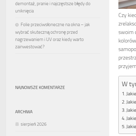
demontaż, pranie i najczęstsze błędy do
uniknięcia
Czy kie
zrelaks
Folie przeciwsłoneczne na okna – jak
swoim d
wybrać skuteczną ochronę przed
nagrzewaniem i UV oraz kiedy warto
kolorów
zainwestować?
samopoc
przestr
przyjem
W ty
NAJNOWSZE KOMENTARZE
Jaki
Jaki
Jaki
ARCHIWA
Jaki
sierpień 2026
Jaki