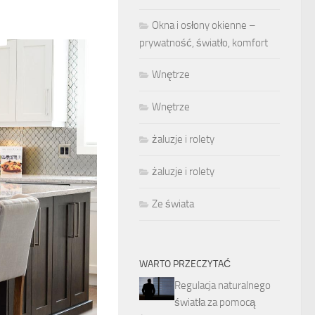
Okna i osłony okienne –
prywatność, światło, komfort
Wnętrze
Wnętrze
żaluzje i rolety
żaluzje i rolety
Ze świata
WARTO PRZECZYTAĆ
Regulacja naturalnego
światła za pomocą