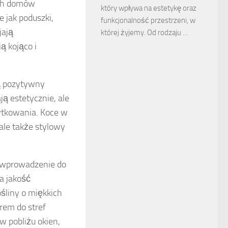
ych domów
który wpływa na estetykę oraz
ie jak poduszki,
funkcjonalność przestrzeni, w
jają
której żyjemy. Od rodzaju …
ą kojąco i
ją pozytywny
ą estetycznie, ale
ytkowania. Koce w
ale także stylowy
i wprowadzenie do
ia jakość
śliny o miękkich
rem do stref
w pobliżu okien,