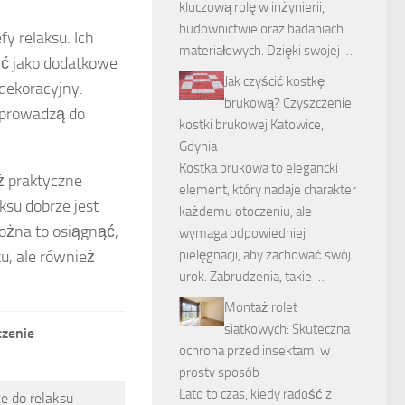
kluczową rolę w inżynierii,
budownictwie oraz badaniach
y relaksu. Ich
materiałowych. Dzięki swojej …
ć jako dodatkowe
Jak czyścić kostkę
 dekoracyjny.
brukową? Czyszczenie
wprowadzą do
kostki brukowej Katowice,
Gdynia
Kostka brukowa to elegancki
ż praktyczne
element, który nadaje charakter
aksu dobrze jest
każdemu otoczeniu, ale
Można to osiągnąć,
wymaga odpowiedniej
pielęgnacji, aby zachować swój
u, ale również
urok. Zabrudzenia, takie …
Montaż rolet
siatkowych: Skuteczna
czenie
ochrona przed insektami w
prosty sposób
Lato to czas, kiedy radość z
e do relaksu