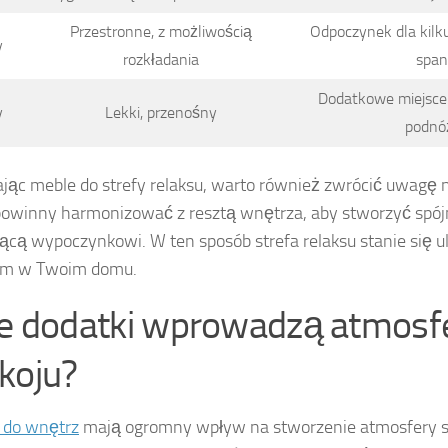
Przestronne, z możliwością
Odpoczynek dla kilk
y
rozkładania
span
Dodatkowe miejsce 
y
Lekki, przenośny
podnó
jąc meble do strefy relaksu, warto również zwrócić uwagę 
owinny harmonizować z resztą wnętrza, aby stworzyć spój
jącą wypoczynkowi. W ten sposób strefa relaksu stanie się 
em w Twoim domu.
ie dodatki wprowadzą atmosf
koju?
 do wnętrz
mają ogromny wpływ na stworzenie atmosfery spo