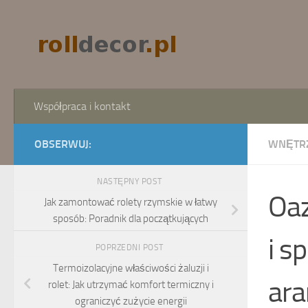
Skip to content
Współpraca i kontakt
OBSERWUJ:
WNĘTR
NASTĘPNY POST
Oaz
Jak zamontować rolety rzymskie w łatwy
sposób: Poradnik dla początkujących
i s
POPRZEDNI POST
Termoizolacyjne właściwości żaluzji i
ara
rolet: Jak utrzymać komfort termiczny i
ograniczyć zużycie energii