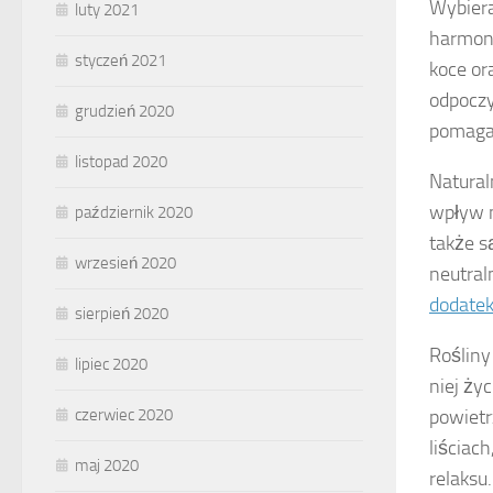
Wybier
luty 2021
harmoni
styczeń 2021
koce or
odpoczy
grudzień 2020
pomagaj
listopad 2020
Natural
wpływ n
październik 2020
także s
wrzesień 2020
neutral
dodate
sierpień 2020
Rośliny
lipiec 2020
niej ży
powietr
czerwiec 2020
liściach
maj 2020
relaksu