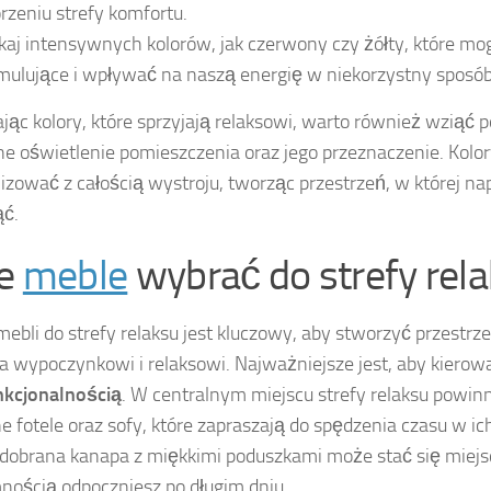
rzeniu strefy komfortu.
kaj intensywnych kolorów, jak czerwony czy żółty, które mo
mulujące i wpływać na naszą energię w niekorzystny sposób
jąc kolory, które sprzyjają relaksowi, warto również wziąć
ne oświetlenie pomieszczenia oraz jego przeznaczenie. Kolo
zować z całością wystroju, tworząc przestrzeń, w której
ąć.
ie
meble
wybrać do strefy rel
ebli do strefy relaksu jest kluczowy, aby stworzyć przestrze
ła wypoczynkowi i relaksowi. Najważniejsze jest, aby kierow
nkcjonalnością
. W centralnym miejscu strefy relaksu powin
 fotele oraz sofy, które zapraszają do spędzenia czasu w ic
dobrana kanapa z miękkimi poduszkami może stać się miej
nością odpoczniesz po długim dniu.