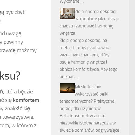
Wykonane …
Złe proporcje dekoracji
gą być zbyt
na meblach: jak uniknąć
.
chaosu i zachować harmonię
 pod uwagę
wnętrza
Złe proporcje dekoracji na
ry powinny
meblach mogą skutkować
 naprawdę możemy
wizualnym chaosem, który
psuje harmonię wnętrza i
obniża komfort życia. Aby tego
aksu?
uniknąć, …
Jak skutecznie
ń, która będzie
wykorzystać belki
ać się
komfortem
tensometryczne? Praktyczne
ny znaleźć się
porady dla inżynierów
Belki tensometryczne to
h towarzystwie.
niezwykle istotne narzędzia w
scem, w którym z
świecie pomiarów, odgrywające