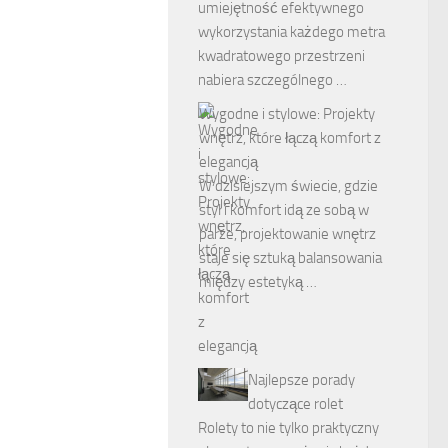
umiejętność efektywnego
wykorzystania każdego metra
kwadratowego przestrzeni
nabiera szczególnego …
Wygodne i stylowe: Projekty
wnętrz, które łączą komfort z
elegancją
W dzisiejszym świecie, gdzie
styl i komfort idą ze sobą w
parze, projektowanie wnętrz
staje się sztuką balansowania
między estetyką …
Najlepsze porady
dotyczące rolet
Rolety to nie tylko praktyczny