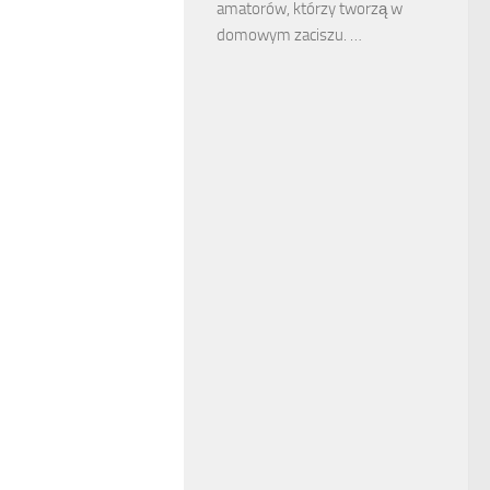
amatorów, którzy tworzą w
domowym zaciszu. …