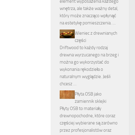
element wyposażenia każdego
wnętrza, ale także ważny detal,
który może znacząco wpłynąć
na estetykę pomieszczenia. …
Wieniec z drewnianych
części
Driftwood to każdy rodzaj
drewna wyrzucanego na brzeg i
można go wykorzystać do
wykonania rękodzieła o
naturalnym wyglądzie. Jeśli
chcesz …
Płyta OSB jako
zamiennik sklejki
Płyty OSB to materiały
drewnopochodne, które coraz
częściej wybierane są zarówno
przez profesjonalistów oraz