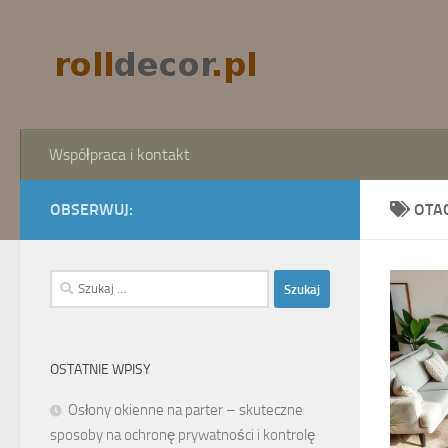
Skip to content
Współpraca i kontakt
OBSERWUJ:
OTA
Szukaj:
OSTATNIE WPISY
Osłony okienne na parter – skuteczne
sposoby na ochronę prywatności i kontrolę