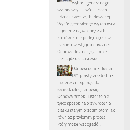
wyboru generalnego
wykonawcy – Twój klucz do
udanej inwestycji budowlanej
Wybór generalnego wykonawcy
to jeden z najważniejszych
kroków, które podejmujesz w
trakcie inwestycji budowlanej.
Odpowiednia decyzja może
przesądzić o sukcesie …
Odnowa ramek i luster
DIY: praktyczne techniki,
materiały i inspiracje do
samodzielnej renowacji
Odnowa ramek i luster to nie
tylko sposób na przywrócenie
blasku starym przedmiotom, ale
również przyjemny proces,
który może wzbogacić …