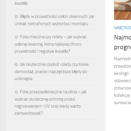
światła
Błędy w prywatności osłon okiennych: jak
unikać nietrafionych wyborów i montażu
WNĘTRZ
Najmo
Folia mleczna czy rolety – jak wybrać
osłonę okienną, która najlepiej chroni
progn
prywatność i reguluje światło?
Najmodn
Jak skutecznie czyścić rolety rzymskie:
prawdziw
demontaż, pranie i najczęstsze błędy do
ekologii
uniknięcia
odzwierc
zrównow
Folie przeciwsłoneczne na okna – jak
kolekcje
wybrać skuteczną ochronę przed
surowcac
nagrzewaniem i UV oraz kiedy warto
zainwestować?