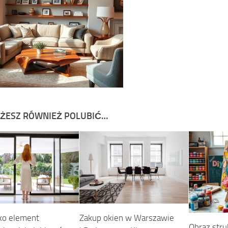
ŻESZ RÓWNIEŻ POLUBIĆ…
ako element
Zakup okien w Warszawie
Obraz struk