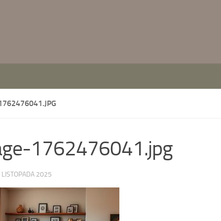
1762476041.JPG
age-1762476041.jpg
 LISTOPADA 2025