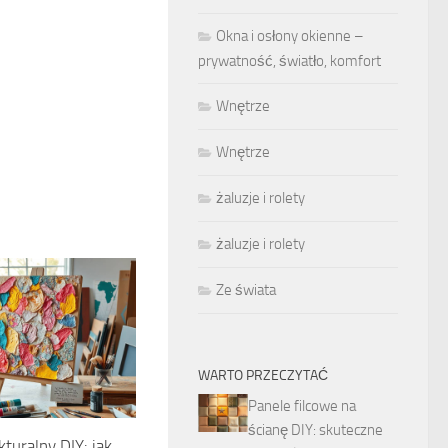
Okna i osłony okienne –
prywatność, światło, komfort
Wnętrze
Wnętrze
żaluzje i rolety
żaluzje i rolety
Ze świata
WARTO PRZECZYTAĆ
Panele filcowe na
ścianę DIY: skuteczne
turalny DIY: jak