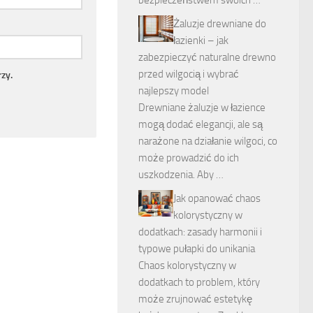
bezpieczeństwem swoich …
Żaluzje drewniane do
łazienki – jak
zabezpieczyć naturalne drewno
przed wilgocią i wybrać
zy.
najlepszy model
Drewniane żaluzje w łazience
mogą dodać elegancji, ale są
narażone na działanie wilgoci, co
może prowadzić do ich
uszkodzenia. Aby …
Jak opanować chaos
kolorystyczny w
dodatkach: zasady harmonii i
typowe pułapki do unikania
Chaos kolorystyczny w
dodatkach to problem, który
może zrujnować estetykę