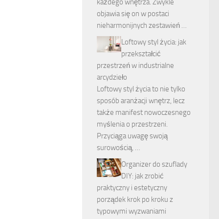
każdego wnętrza. Zwykle
objawia się on w postaci
nieharmonijnych zestawień …
Loftowy styl życia: jak
przekształcić
przestrzeń w industrialne
arcydzieło
Loftowy styl życia to nie tylko
sposób aranżacji wnętrz, lecz
także manifest nowoczesnego
myślenia o przestrzeni.
Przyciąga uwagę swoją
surowością, …
Organizer do szuflady
DIY: jak zrobić
praktyczny i estetyczny
porządek krok po kroku z
typowymi wyzwaniami