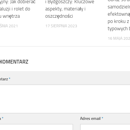
jny: Jak dobierać
i Bydgoszczy: Kluczowe
samodziel
aluzji i rolet do
aspekty, materiały i
efektowną
u wnętrza
oszczędności
po kroku z
ŚNIA 2021
17 SIERPNIA 2023
typowych 
16 MAJA 20
 KOMENTARZ
tarz
*
a
*
Adres email
*