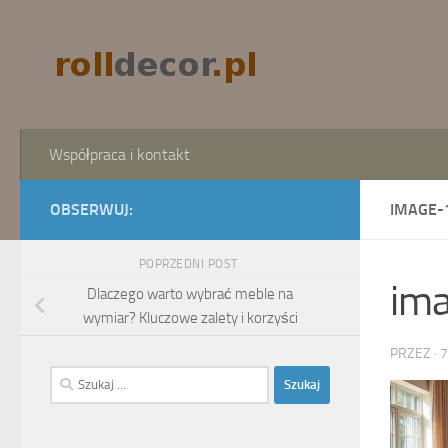
Skip to content
Współpraca i kontakt
OBSERWUJ:
IMAGE-
POPRZEDNI POST
im
Dlaczego warto wybrać meble na
wymiar? Kluczowe zalety i korzyści
PRZEZ
·
7
Szukaj: