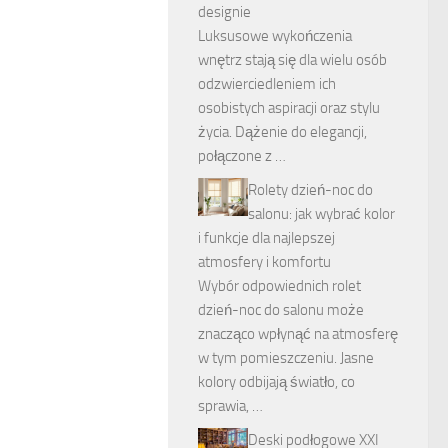
designie
Luksusowe wykończenia
wnętrz stają się dla wielu osób
odzwierciedleniem ich
osobistych aspiracji oraz stylu
życia. Dążenie do elegancji,
połączone z …
Rolety dzień-noc do
salonu: jak wybrać kolor
i funkcje dla najlepszej
atmosfery i komfortu
Wybór odpowiednich rolet
dzień-noc do salonu może
znacząco wpłynąć na atmosferę
w tym pomieszczeniu. Jasne
kolory odbijają światło, co
sprawia, …
Deski podłogowe XXI