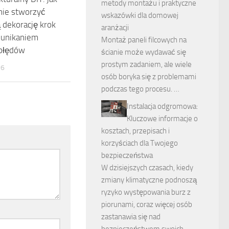
metody montażu i praktyczne
nie stworzyć
wskazówki dla domowej
 dekorację krok
aranżacji
 unikaniem
Montaż paneli filcowych na
błędów
ścianie może wydawać się
prostym zadaniem, ale wiele
26
osób boryka się z problemami
podczas tego procesu. …
Instalacja odgromowa:
Kluczowe informacje o
kosztach, przepisach i
korzyściach dla Twojego
bezpieczeństwa
W dzisiejszych czasach, kiedy
zmiany klimatyczne podnoszą
ryzyko występowania burz z
piorunami, coraz więcej osób
zastanawia się nad