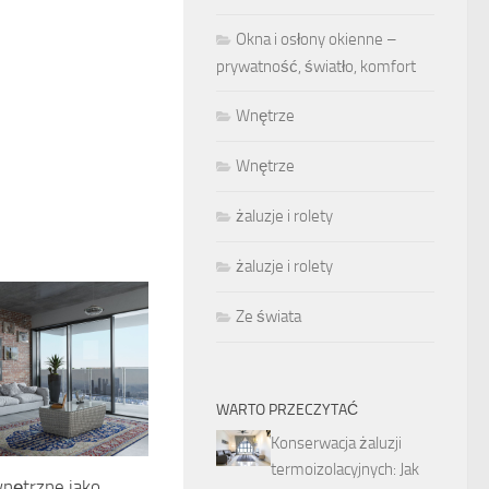
Okna i osłony okienne –
prywatność, światło, komfort
Wnętrze
Wnętrze
żaluzje i rolety
żaluzje i rolety
Ze świata
WARTO PRZECZYTAĆ
Konserwacja żaluzji
termoizolacyjnych: Jak
nętrzne jako