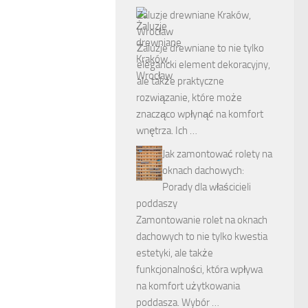
Żaluzje drewniane Kraków,
Wrocław
Żaluzje drewniane to nie tylko
elegancki element dekoracyjny,
ale także praktyczne
rozwiązanie, które może
znacząco wpłynąć na komfort
wnętrza. Ich …
Jak zamontować rolety na
oknach dachowych:
Porady dla właścicieli
poddaszy
Zamontowanie rolet na oknach
dachowych to nie tylko kwestia
estetyki, ale także
funkcjonalności, która wpływa
na komfort użytkowania
poddasza. Wybór …