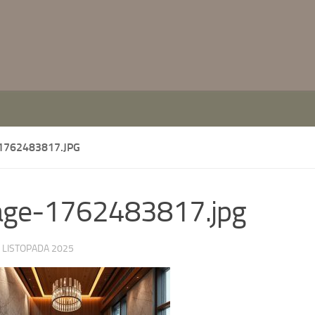
1762483817.JPG
age-1762483817.jpg
 LISTOPADA 2025