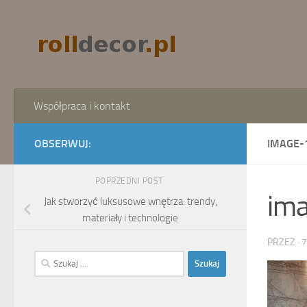
Skip to content
Współpraca i kontakt
OBSERWUJ:
IMAGE-
POPRZEDNI POST
im
Jak stworzyć luksusowe wnętrza: trendy,
materiały i technologie
PRZEZ
·
7
Szukaj: