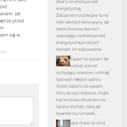
dbać o ich efektywność
rzed
energetyczną
aniem: Jak
Żaluzje termoizolacyjne to nie
nętrze przed
tylko element dekoracyjny, ale
ym
także kluczowy element
iem się w
wpływający na efektywność
energetyczną w naszych
domach. Ich odpowiednia …
022
Zapach do sypialni: jak
wybrać aromat
sprzyjający relaksowi i uniknąć
typowych błędów wyboru
Wybór zapachu do sypialni,
który sprzyja relaksowi, może
być kluczowy dla jakości snu.
Idealne aromaty, takie jak
lawenda czy rumianek, …
Jakie firanki do okna