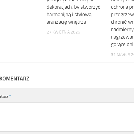
dekoracjach, by stworzyć
ochrona p
harmonijną i stylową
przegrzew
aranżację wnętrza
chronić w
nadmiern
27 KWIETNIA 2026
nagrzewan
gorące dni
31 MARCA 2
 KOMENTARZ
tarz
*