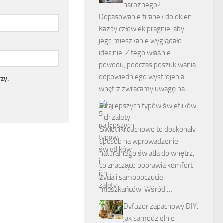
narożnego?
Dopasowanie firanek do okien
Każdy człowiek pragnie, aby
jego mieszkanie wyglądało
idealnie. Z tego właśnie
powodu, podczas poszukiwania
odpowiedniego wystrojenia
zy.
wnętrz zwracamy uwagę na …
5 najlepszych typów świetlików
i ich zalety
Świetliki dachowe to doskonały
sposób na wprowadzenie
naturalnego światła do wnętrz,
co znacząco poprawia komfort
życia i samopoczucie
mieszkańców. Wśród …
Dyfuzor zapachowy DIY:
jak samodzielnie