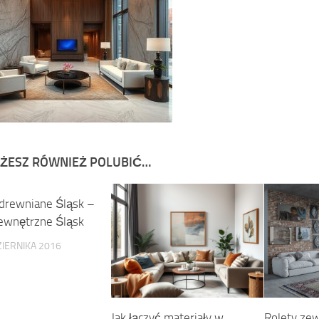
ŻESZ RÓWNIEŻ POLUBIĆ…
 drewniane Śląsk –
zewnętrzne Śląsk
IERNIKA 2016
Jak łączyć materiały w
Rolety zew